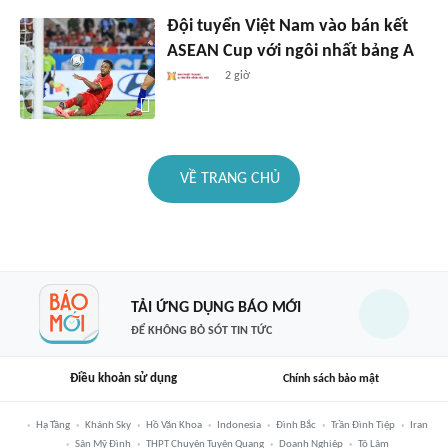
Đội tuyển Việt Nam vào bán kết
ASEAN Cup với ngôi nhất bảng A
2 giờ
VỀ TRANG CHỦ
TẢI ỨNG DỤNG BÁO MỚI
ĐỂ KHÔNG BỎ SÓT TIN TỨC
Điều khoản sử dụng
Chính sách bảo mật
Hạ Tầng
Khánh Sky
Hồ Văn Khoa
Indonesia
Đình Bắc
Trần Đình Tiệp
Iran
Sân Mỹ Đình
THPT Chuyên Tuyên Quang
Doanh Nghiệp
Tô Lâm