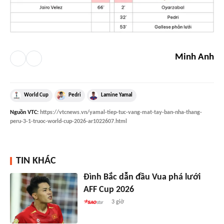
Minh Anh
World Cup
Pedri
Lamine Yamal
Nguồn
VTC
:
https://vtcnews.vn/yamal-tiep-tuc-vang-mat-tay-ban-nha-thang-
peru-3-1-truoc-world-cup-2026-ar1022607.html
TIN KHÁC
Đình Bắc dẫn đầu Vua phá lưới
AFF Cup 2026
3 giờ