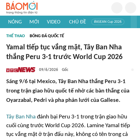
NÓNG
MỚI
VIDEO
CHỦ ĐỀ
#ASEAN Cup 2026
#Trí tuệ nhân tạo
#Mỹ - Iran
#Khám phá Việt Nam
THỂ THAO
BÓNG ĐÁ QUỐC TẾ
#Khám phá thế giới
Yamal tiếp tục vắng mặt, Tây Ban Nha
thắng Peru 3-1 trước World Cup 2026
09/6/2026
Gốc
Sáng 9/6 tại Mexico, Tây Ban Nha thắng Peru 3-1
trong trận giao hữu quốc tế nhờ các bàn thắng của
Oyarzabal, Pedri và pha phản lưới của Gallese.
Tây Ban Nha
đánh bại Peru 3-1 trong trận giao hữu
cuối cùng trước World Cup 2026. Lamine Yamal tiếp
tục vắng mặt ở trận đấu này, không có tên trong cả