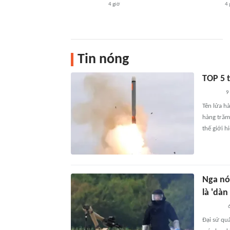
4 giờ
4 
Tin nóng
TOP 5 t
9
Tên lửa h
hàng trăm
thế giới h
Nga nó
là 'dàn
6
Đại sứ qu