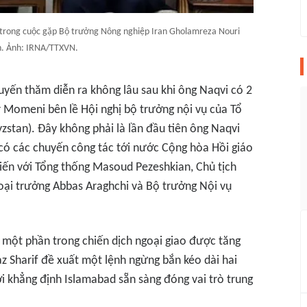
) trong cuộc gặp Bộ trưởng Nông nghiệp Iran Gholamreza Nouri
h. Ảnh: IRNA/TTXVN.
yến thăm diễn ra không lâu sau khi ông Naqvi có 2
 Momeni bên lề Hội nghị bộ trưởng nội vụ của Tổ
zstan). Đây không phải là lần đầu tiên ông Naqvi
có các chuyến công tác tới nước Cộng hòa Hồi giáo
kiến với Tổng thống Masoud Pezeshkian, Chủ tịch
i trưởng Abbas Araghchi và Bộ trưởng Nội vụ
à một phần trong chiến dịch ngoại giao được tăng
 Sharif đề xuất một lệnh ngừng bắn kéo dài hai
i khẳng định Islamabad sẵn sàng đóng vai trò trung