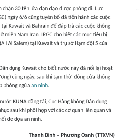
h chặn 30 tên lửa đạn đạo được phóng đi. Lực
GC) ngày 6/6 cũng tuyên bố đã tiến hành các cuộc
tại Kuwait và Bahrain để đáp trả các cuộc không
ở miền Nam Iran. IRGC cho biết các mục tiêu bị
li Al Salem) tại Kuwait và trụ sở Hạm đội 5 của
Dân dụng Kuwait cho biết nước này đã nối lại hoạt
ơng) cùng ngày, sau khi tạm thời đóng cửa không
áp phòng ngừa
an ninh
.
 nước KUNA đăng tải, Cục Hàng không Dân dụng
hục sau khi phối hợp với các cơ quan liên quan và
mối đe dọa an ninh.
Thanh Bình – Phương Oanh (TTXVN)