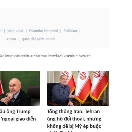
i
Islamabad
Eskandar Momeni
Pakistan
Tehran
quân đội Asim Munir
-tai-trung-dong-pakistan-day-manh-no-luc-trung-gian-hoa-giai-
cầu ông Trump
Tổng thống Iran: Tehran
'ngoại giao diễn
ủng hộ đối thoại, nhưng
không để bị Mỹ ép buộc