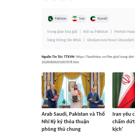
Pakistan
Iran
Kuwait
trung gian hòa giải
Nội vụ Pakistan
Mohsin Naqv
hãng thông tấn IRNA
Gholamreza Nouri Ghezeljeh
Nguồn
Tin Tức TTXVN
:
https://baotintuc.vn/the-gioi/xung-dot
20260606201007678.htm
Arab Saudi, Pakistan và Thổ
Iran yêu 
Nhĩ Kỳ ký thỏa thuận
chấm dứt 
phòng thủ chung
kịch'