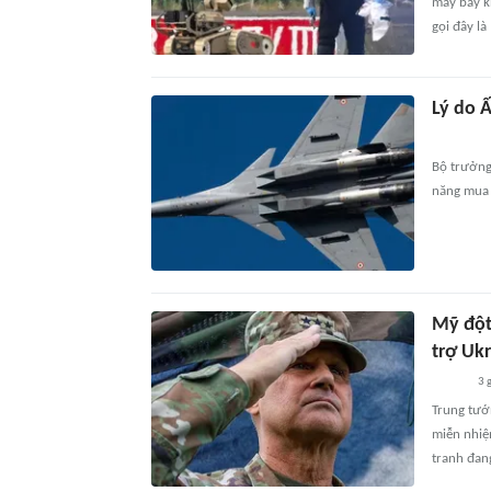
máy bay k
gọi đây l
Lý do 
Bộ trưởng
năng mua 
Mỹ đột
trợ Uk
3 
Trung tướ
miễn nhiệ
tranh đan