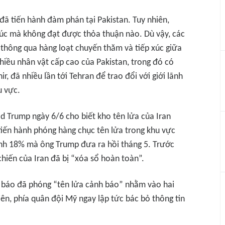
đã tiến hành đàm phán tại Pakistan. Tuy nhiên,
húc mà không đạt được thỏa thuận nào. Dù vậy, các
ì thông qua hàng loạt chuyến thăm và tiếp xúc giữa
hiều nhân vật cấp cao của Pakistan, trong đó có
 đã nhiều lần tới Tehran để trao đổi với giới lãnh
u vực.
d Trump ngày 6/6 cho biết kho tên lửa của Iran
tiến hành phóng hàng chục tên lửa trong khu vực
ính 18% mà ông Trump đưa ra hồi tháng 5. Trước
chiến của Iran đã bị “xóa sổ hoàn toàn”.
g báo đã phóng “tên lửa cảnh báo” nhằm vào hai
ên, phía quân đội Mỹ ngay lập tức bác bỏ thông tin