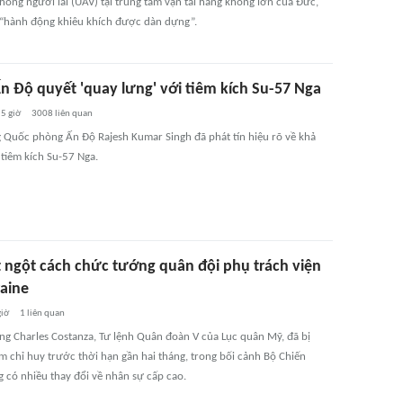
hông người lái (UAV) tại trung tâm vận tải hàng không lớn của Đức,
à “hành động khiêu khích được dàn dựng”.
Ấn Độ quyết 'quay lưng' với tiêm kích Su-57 Nga
5 giờ
3008
liên quan
 Quốc phòng Ấn Độ Rajesh Kumar Singh đã phát tín hiệu rõ về khả
tiêm kích Su-57 Nga.
 ngột cách chức tướng quân đội phụ trách viện
raine
giờ
1
liên quan
ng Charles Costanza, Tư lệnh Quân đoàn V của Lục quân Mỹ, đã bị
m chỉ huy trước thời hạn gần hai tháng, trong bối cảnh Bộ Chiến
g có nhiều thay đổi về nhân sự cấp cao.