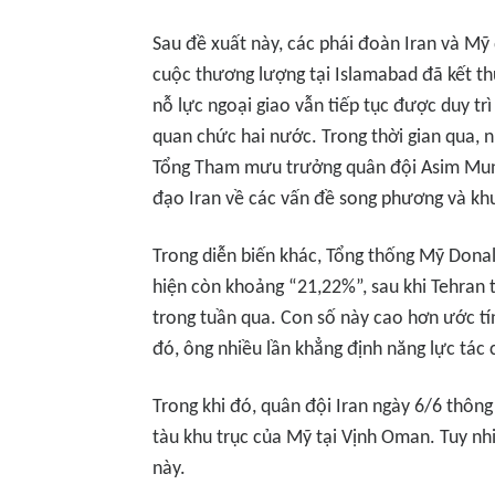
Sau đề xuất này, các phái đoàn Iran và Mỹ 
cuộc thương lượng tại Islamabad đã kết t
nỗ lực ngoại giao vẫn tiếp tục được duy tr
quan chức hai nước. Trong thời gian qua, n
Tổng Tham mưu trưởng quân đội Asim Munir,
đạo Iran về các vấn đề song phương và kh
Trong diễn biến khác, Tổng thống Mỹ Donal
hiện còn khoảng “21,22%”, sau khi Tehran 
trong tuần qua. Con số này cao hơn ước t
đó, ông nhiều lần khẳng định năng lực tác 
Trong khi đó, quân đội Iran ngày 6/6 thôn
tàu khu trục của Mỹ tại Vịnh Oman. Tuy nhi
này.