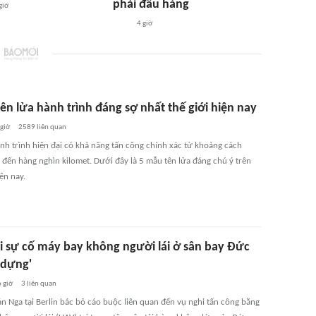
phải đầu hàng
giờ
4 giờ
ên lửa hành trình đáng sợ nhất thế giới hiện nay
 giờ
2589
liên quan
ành trình hiện đại có khả năng tấn công chính xác từ khoảng cách
 đến hàng nghìn kilomet. Dưới đây là 5 mẫu tên lửa đáng chú ý trên
iện nay.
i sự cố máy bay không người lái ở sân bay Đức
 dựng'
 giờ
3
liên quan
án Nga tại Berlin bác bỏ cáo buộc liên quan đến vụ nghi tấn công bằng