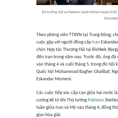
Bộ trưởng Nội vụ Pakistan Syed Mohsin Naqvi (trái
Ghezelje
Theo phóng viên TTXVN tại Trung Đông, chu
cuộc gặp với người đồng cấp
Iran
Eskandar
chức Hợp tác Thượng Hải tại Bishkek (Kyrgy
đến Iran trong năm nay. Trước đó, ông đã 
vào tháng 4 và cuối tháng 5, trong đó hội 
Quốc hội Mohammad Bagher Ghalibaf, Ngoạ
Eskandar Momeni.
Các cuộc tiếp xúc cấp cao giữa hai nước l
cường kể từ khi Thủ tướng
Pakistan
Shehbaz
tuần giữa Iran và Mỹ vào tháng 4, đồng thờ
gian hòa giải.