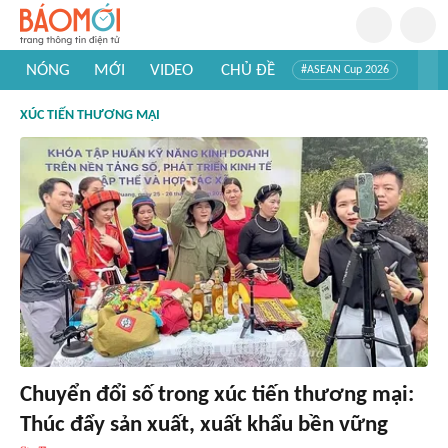
NÓNG
MỚI
VIDEO
CHỦ ĐỀ
#ASEAN Cup 2026
#Trí tuệ nhân tạo
#Mỹ - Iran
#Khám phá Việt Nam
XÚC TIẾN THƯƠNG MẠI
#Khám phá thế giới
Chuyển đổi số trong xúc tiến thương mại:
Thúc đẩy sản xuất, xuất khẩu bền vững