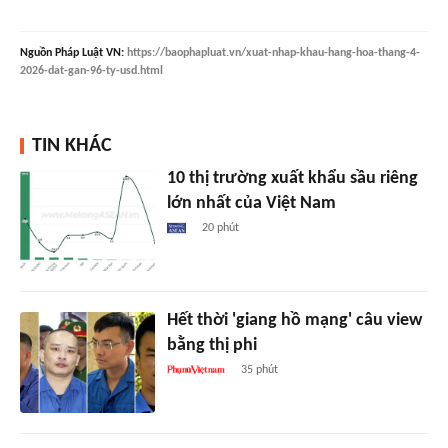
Nguồn
Pháp Luật VN
:
https://baophapluat.vn/xuat-nhap-khau-hang-hoa-thang-4-
2026-dat-gan-96-ty-usd.html
TIN KHÁC
10 thị trường xuất khẩu sầu riêng
lớn nhất của Việt Nam
20 phút
Hết thời 'giang hồ mạng' câu view
bằng thị phi
35 phút