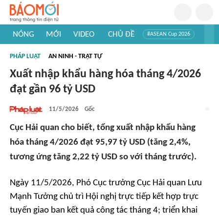
NÓNG
MỚI
VIDEO
CHỦ ĐỀ
#ASEAN Cup 2026
#Trí tuệ nhân tạo
#Mỹ - Iran
#Khám phá Việt Nam
PHÁP LUẬT
AN NINH - TRẬT TỰ
#Khám phá thế giới
Xuất nhập khẩu hàng hóa tháng 4/2026
đạt gần 96 tỷ USD
11/5/2026
Gốc
Cục Hải quan cho biết, tổng xuất nhập khẩu hàng
hóa tháng 4/2026 đạt 95,97 tỷ USD (tăng 2,4%,
tương ứng tăng 2,22 tỷ USD so với tháng trước).
Ngày 11/5/2026, Phó Cục trưởng Cục Hải quan Lưu
Mạnh Tưởng chủ trì Hội nghị trực tiếp kết hợp trực
tuyến giao ban kết quả công tác tháng 4; triển khai