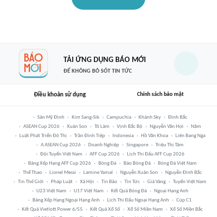
TẢI ỨNG DỤNG BÁO MỚI
ĐỂ KHÔNG BỎ SÓT TIN TỨC
Điều khoản sử dụng
Chính sách bảo mật
Sân Mỹ Đình
Kim Sang-Sik
Campuchia
Khánh Sky
Đình Bắc
ASEAN Cup 2026
Xuân Son
Tô Lâm
Vịnh Bắc Bộ
Nguyễn Văn Hợi
Năm
Luật Phát Triển Đô Thị
Trần Đình Tiệp
Indonesia
Hồ Văn Khoa
Liên Bang Nga
A ASEAN Cup 2026
Doanh Nghiệp
Singapore
Triệu Thị Tâm
Đội Tuyển Việt Nam
AFF Cup 2026
Lịch Thi Đấu AFF Cup 2026
Bảng Xếp Hạng AFF Cup 2026
Bóng Đá
Báo Bóng Đá
Bóng Đá Việt Nam
Thể Thao
Lionel Messi
Lamine Yamal
Nguyễn Xuân Son
Nguyễn Đình Bắc
Tin Thế Giới
Pháp Luật
Xã Hội
Tin Bão
Tin Tức
Giá Vàng
Tuyển Việt Nam
U23 Việt Nam
U17 Việt Nam
Kết Quả Bóng Đá
Ngoại Hạng Anh
Bảng Xếp Hạng Ngoại Hạng Anh
Lịch Thi Đấu Ngoại Hạng Anh
Cúp C1
Kết Quả Vietlott Power 6/55
Kết Quả Xổ Số
Xổ Số Miền Nam
Xổ Số Miền Bắc