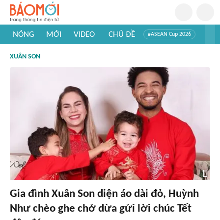
NÓNG
MỚI
VIDEO
CHỦ ĐỀ
#ASEAN Cup 2026
#Tuyển sinh đại học 2026
#Trí tuệ nhân tạo
#Mỹ - Iran
XUÂN SON
#Khám phá Việt Nam
#Khám phá thế giới
Gia đình Xuân Son diện áo dài đỏ, Huỳnh
Như chèo ghe chở dừa gửi lời chúc Tết