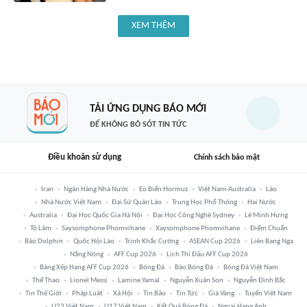
XEM THÊM
TẢI ỨNG DỤNG BÁO MỚI
ĐỂ KHÔNG BỎ SÓT TIN TỨC
Điều khoản sử dụng
Chính sách bảo mật
Iran
Ngân Hàng Nhà Nước
Eo Biển Hormuz
Việt Nam-Australia
Lào
Nhà Nước Việt Nam
Đại Sứ Quán Lào
Trung Học Phổ Thông
Hai Nước
Australia
Đại Học Quốc Gia Hà Nội
Đại Học Công Nghệ Sydney
Lê Minh Hưng
Tô Lâm
Saysomphone Phomvihane
Xaysomphone Phomvihane
Điểm Chuẩn
Bão Dolphin
Quốc Hội Lào
Trịnh Khắc Cường
ASEAN Cup 2026
Liên Bang Nga
Nắng Nóng
AFF Cup 2026
Lịch Thi Đấu AFF Cup 2026
Bảng Xếp Hạng AFF Cup 2026
Bóng Đá
Báo Bóng Đá
Bóng Đá Việt Nam
Thể Thao
Lionel Messi
Lamine Yamal
Nguyễn Xuân Son
Nguyễn Đình Bắc
Tin Thế Giới
Pháp Luật
Xã Hội
Tin Bão
Tin Tức
Giá Vàng
Tuyển Việt Nam
U23 Việt Nam
U17 Việt Nam
Kết Quả Bóng Đá
Ngoại Hạng Anh