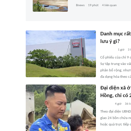
Bnews
19 phút
4
liên quan
Danh mục rất
lưu ý gì?
1 giờ
3
l
Cổ phiếu của chỉ 9
Sự tập trung vào v
phân bổ rộng, nhưng
đa dạng hóa theo cá
Đại diện xã ở
Hồng, chỉ có
4 giờ
36
l
Theo đại diện UBND
giao 24 bồn chứa n
hoặc quà trực tiếp 