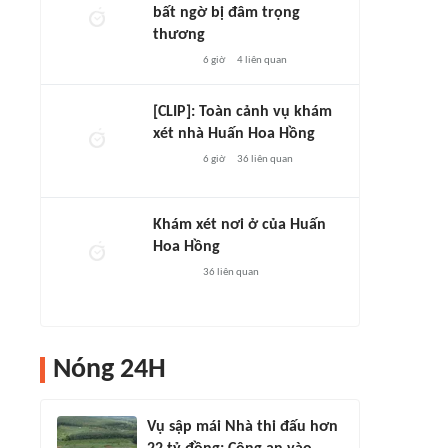
bất ngờ bị đâm trọng
thương
6 giờ
4
liên quan
[CLIP]: Toàn cảnh vụ khám
xét nhà Huấn Hoa Hồng
6 giờ
36
liên quan
Khám xét nơi ở của Huấn
Hoa Hồng
36
liên quan
Nóng 24H
Vụ sập mái Nhà thi đấu hơn