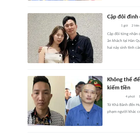
Cặp đôi đình
1 giờ
2
liên
Cặp đôi từng nhận 
ăn khách tại Hàn Qu
hai nảy sinh tình c
Không thể để
kiếm tiền
4 phút
Từ Khá Bảnh đến Hu
phạm người khác có