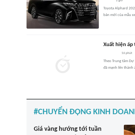
2 giờ
Toyota Alphard 2026
bản mới của mẫu xe
Xuất hiện áp 
16 phút
Theo Trung tâm Dự b
đã mạnh lên thành á
CHUYỂN ĐỘNG KINH DOAN
Giá vàng hướng tới tuần