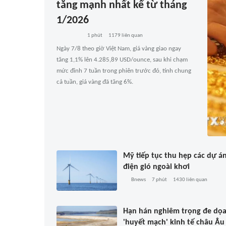
tăng mạnh nhất kể từ tháng
1/2026
1 phút
1179
liên quan
Ngày 7/8 theo giờ Việt Nam, giá vàng giao ngay
tăng 1,1% lên 4.285,89 USD/ounce, sau khi chạm
mức đỉnh 7 tuần trong phiên trước đó, tính chung
cả tuần, giá vàng đã tăng 6%.
Mỹ tiếp tục thu hẹp các dự á
điện gió ngoài khơi
Bnews
7 phút
1430
liên quan
Hạn hán nghiêm trọng đe dọ
'huyết mạch' kinh tế châu Âu