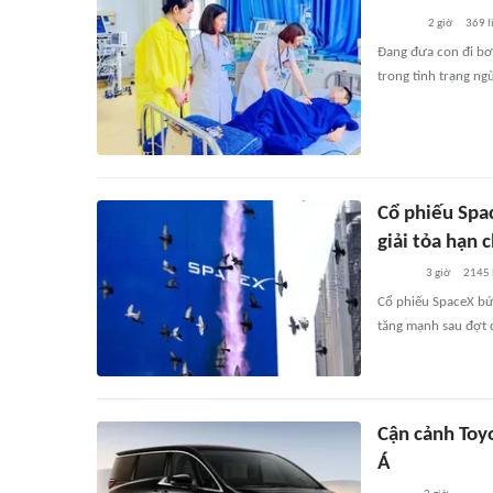
2 giờ
369
l
Đang đưa con đi bơi
trong tình trạng n
Cổ phiếu Spa
giải tỏa hạn 
3 giờ
2145
Cổ phiếu SpaceX bứ
tăng mạnh sau đợt 
Cận cảnh Toy
Á