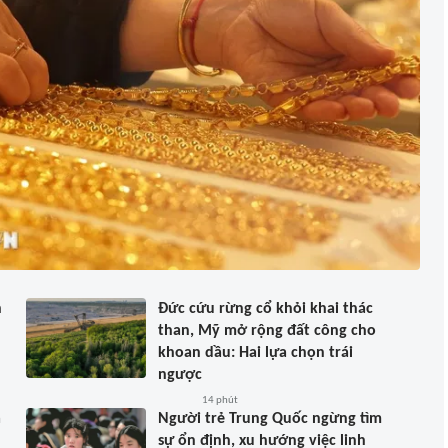
n
Đức cứu rừng cổ khỏi khai thác
than, Mỹ mở rộng đất công cho
khoan dầu: Hai lựa chọn trái
ngược
14 phút
a
Người trẻ Trung Quốc ngừng tìm
sự ổn định, xu hướng việc linh