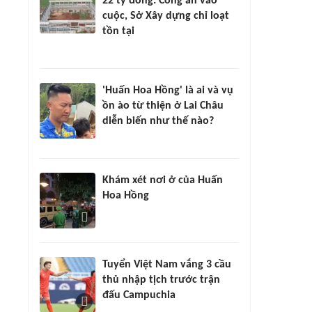
22 tỷ đồng: Công an vào
cuộc, Sở Xây dựng chỉ loạt
tồn tại
'Huấn Hoa Hồng' là ai và vụ
ồn ào từ thiện ở Lai Châu
diễn biến như thế nào?
Khám xét nơi ở của Huấn
Hoa Hồng
Tuyển Việt Nam vắng 3 cầu
thủ nhập tịch trước trận
đấu Campuchia