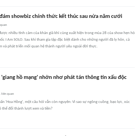
 đám showbiz chính thức kết thúc sau nửa năm cưới
 quan
được nhiều tình cảm của khán giả khi cùng xuất hiện trong mùa 28 của show hẹn hò
ốc I Am SOLO. Sau khi tham gia tập đặc biệt dành cho những người đã ly hôn, cả
ảm và phát triển mối quan hệ thành người yêu ngoài đời thực.
 'giang hồ mạng' nhởn nhơ phát tán thông tin xấu độc
1
liên quan
ấn 'Hoa Hồng', một câu hỏi vẫn còn nguyên: Vì sao sự ngông cuồng, bạo lực, xúc
 thể đổi thành lượt xem và tiền?