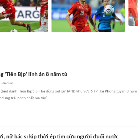
ASEAN
a lạc quan dự báo đội nhà
Siêu máy tính dự đoán Việt Nam vs
hàng 
à Singapore
Campuchia: Chênh lệch quá lớn
Camp
70
liên quan
1 giờ
723
liên quan
 'Tiến Bịp' lĩnh án 8 năm tù
liên quan
biệt danh 'Tiến Bịp') bị Hội đồng xét xử TAND khu vực 6 TP Hải Phòng tuyên 8 năm
ử dụng trái phép chất ma túy'.
i, nữ bác sĩ kịp thời ép tim cứu người đuối nước