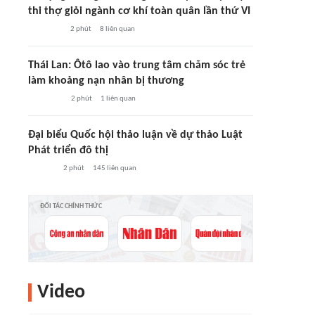
thi thợ giỏi ngành cơ khí toàn quân lần thứ VI
2 phút
8
liên quan
Thái Lan: Ôtô lao vào trung tâm chăm sóc trẻ
làm khoảng nạn nhân bị thương
2 phút
1
liên quan
Đại biểu Quốc hội thảo luận về dự thảo Luật
Phát triển đô thị
2 phút
145
liên quan
ĐỐI TÁC CHÍNH THỨC
Video