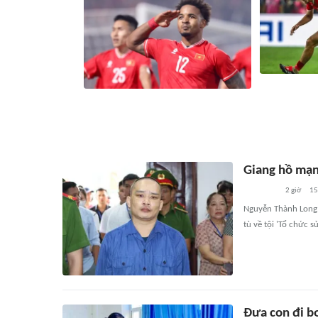
CNN Indonesi
Báo Campuchia 'dè chừng' Xuân Son
thắng chủ nh
4 phút
2894
liên quan
1 giờ
10
Giang hồ mạng
2 giờ
15
Nguyễn Thành Long (
tù về tội 'Tổ chức s
Đưa con đi bơ