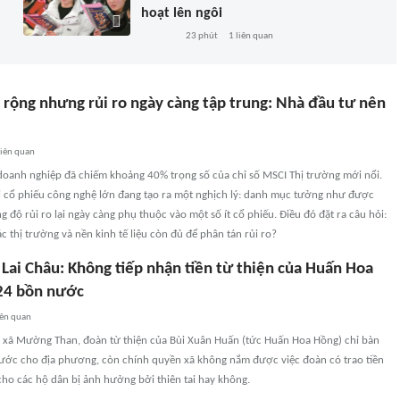
hoạt lên ngôi
23 phút
1
liên quan
 rộng nhưng rủi ro ngày càng tập trung: Nhà đầu tư nên
iên quan
 doanh nghiệp đã chiếm khoảng 40% trọng số của chỉ số MSCI Thị trường mới nổi.
ài cổ phiếu công nghệ lớn đang tạo ra một nghịch lý: danh mục tưởng như được
 độ rủi ro lại ngày càng phụ thuộc vào một số ít cổ phiếu. Điều đó đặt ra câu hỏi:
c thị trường và nền kinh tế liệu còn đủ để phân tán rủi ro?
 Lai Châu: Không tiếp nhận tiền từ thiện của Huấn Hoa
 24 bồn nước
iên quan
 xã Mường Than, đoàn từ thiện của Bùi Xuân Huấn (tức Huấn Hoa Hồng) chỉ bàn
ước cho địa phương, còn chính quyền xã không nắm được việc đoàn có trao tiền
cho các hộ dân bị ảnh hưởng bởi thiên tai hay không.