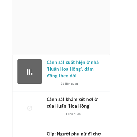
 Cup 2026: Tuyển Việt Nam vắng
loạt trụ cột trước trận gặp
Đội tuyển Việt Nam quyết tâm thắng
uchia
'đẹp' Campuchia để vào bán kết
1 giờ
1070
liên quan
1 giờ
1070
liên quan
Cảnh sát xuất hiện ở nhà
'Huấn Hoa Hồng', đám
đông theo dõi
36
liên quan
Cảnh sát khám xét nơi ở
của Huấn 'Hoa Hồng'
1
liên quan
Clip: Người phụ nữ đi chợ