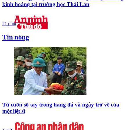
kinh hoàng tại trường học Thái Lan
21 phút
Tin nóng
Từ cuốn sổ tay trong hang đá và ngày trở về của
một liệt sĩ