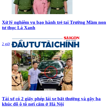
Xử lý nghiêm vụ bạo hành trẻ tại Trường Mầm non
tư thục Lá Xanh
2 giờ
Tài xế có 2 giấy phép lái xe bất thường và gậy ba
khúc đỗ ô tô nơi cấm ở Hà Nội