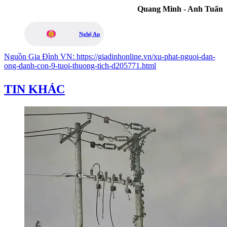
Quang Minh - Anh Tuấn
Nghệ An
Nguồn
Gia Đình VN
:
https://giadinhonline.vn/xu-phat-nguoi-dan-
ong-danh-con-9-tuoi-thuong-tich-d205771.html
TIN KHÁC