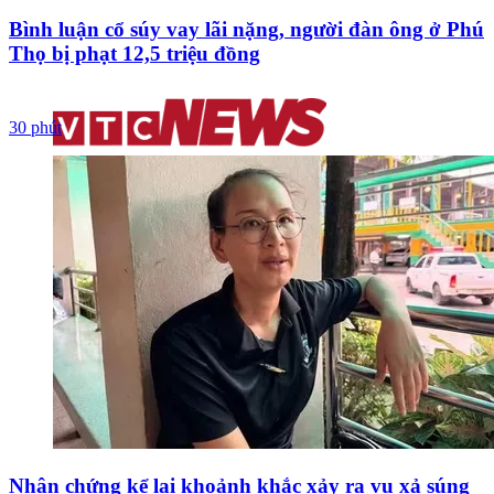
Bình luận cổ súy vay lãi nặng, người đàn ông ở Phú
Thọ bị phạt 12,5 triệu đồng
30 phút
Nhân chứng kể lại khoảnh khắc xảy ra vụ xả súng