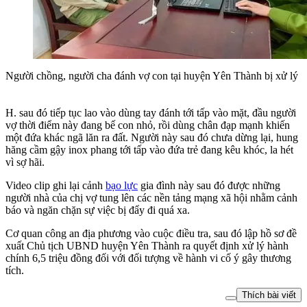
Người chồng, người cha đánh vợ con tại huyện Yên Thành bị xử lý
H. sau đó tiếp tục lao vào dùng tay đánh tới tấp vào mặt, đầu người
vợ thời điểm này đang bế con nhỏ, rồi dùng chân đạp mạnh khiến
một đứa khác ngã lăn ra đất. Người này sau đó chưa dừng lại, hung
hăng cầm gậy inox phang tới tấp vào đứa trẻ đang kêu khóc, la hét
vì sợ hãi.
Video clip ghi lại cảnh
bạo lực
gia đình này sau đó được những
người nhà của chị vợ tung lên các nền tảng mạng xã hội nhằm cảnh
báo và ngăn chặn sự việc bị đẩy đi quá xa.
Cơ quan công an địa phương vào cuộc điều tra, sau đó lập hồ sơ đề
xuất Chủ tịch UBND huyện Yên Thành ra quyết định xử lý hành
chính 6,5 triệu đồng đối với đối tượng về hành vi cố ý gây thương
tích.
Thích bài viết