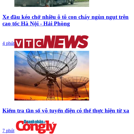
Xe đầu kéo chở nhiều ô tô con cháy ngùn ngụt trên
cao tốc Hà Nội - Hải Phòng
4 phút
Kiểm tra tần số vô tuyến điện có thể thực hiện từ xa
7 phút