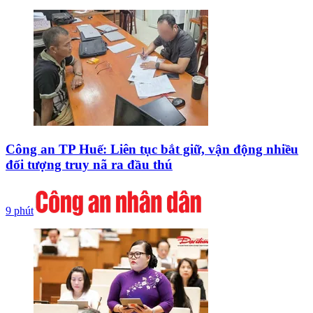
Công an TP Huế: Liên tục bắt giữ, vận động nhiều
đối tượng truy nã ra đầu thú
9 phút