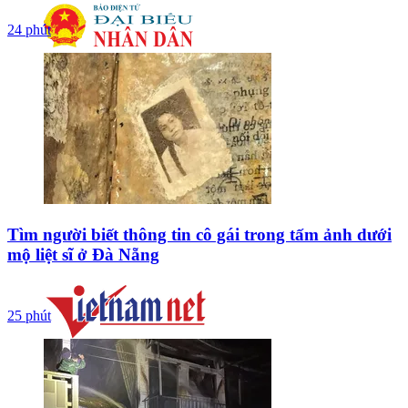
24 phút
Tìm người biết thông tin cô gái trong tấm ảnh dưới
mộ liệt sĩ ở Đà Nẵng
25 phút