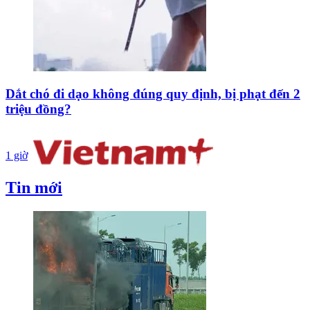
Dắt chó đi dạo không đúng quy định, bị phạt đến 2
triệu đồng?
1 giờ
Tin mới