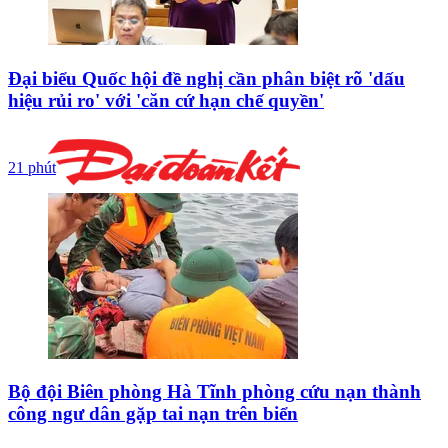
Đại biểu Quốc hội đề nghị cần phân biệt rõ 'dấu
hiệu rủi ro' với 'căn cứ hạn chế quyền'
21 phút
Bộ đội Biên phòng Hà Tĩnh phòng cứu nạn thành
công ngư dân gặp tai nạn trên biển