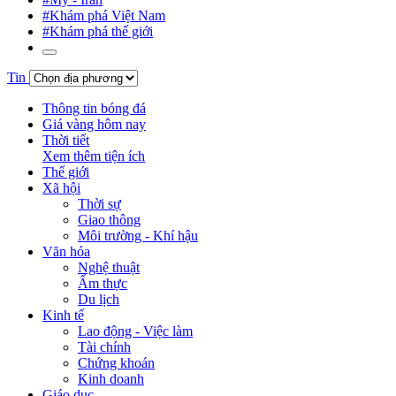
#Khám phá Việt Nam
#Khám phá thế giới
Tin
Thông tin bóng đá
Giá vàng hôm nay
Thời tiết
Xem thêm tiện ích
Thế giới
Xã hội
Thời sự
Giao thông
Môi trường - Khí hậu
Văn hóa
Nghệ thuật
Ẩm thực
Du lịch
Kinh tế
Lao động - Việc làm
Tài chính
Chứng khoán
Kinh doanh
Giáo dục