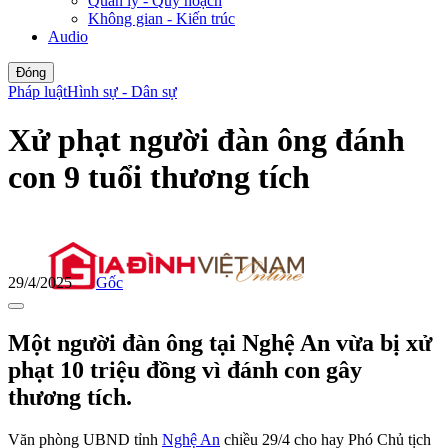
Quản lý - Quy hoạch
Không gian - Kiến trúc
Audio
Đóng
Pháp luật
Hình sự - Dân sự
Xử phạt người đàn ông đánh
con 9 tuổi thương tích
29/4/2025
Gốc
Một người đàn ông tại Nghệ An vừa bị xử
phạt 10 triệu đồng vì đánh con gây
thương tích.
Văn phòng UBND tỉnh
Nghệ An
chiều 29/4 cho hay Phó Chủ tịch