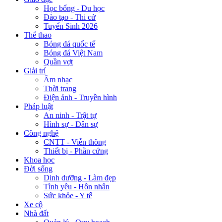
Học bổng - Du học
Đào tạo - Thi cử
Tuyển Sinh 2026
Thể thao
Bóng đá quốc tế
Bóng đá Việt Nam
Quần vợt
Giải trí
Âm nhạc
Thời trang
Điện ảnh - Truyền hình
Pháp luật
An ninh - Trật tự
Hình sự - Dân sự
Công nghệ
CNTT - Viễn thông
Thiết bị - Phần cứng
Khoa học
Đời sống
Dinh dưỡng - Làm đẹp
Tình yêu - Hôn nhân
Sức khỏe - Y tế
Xe cộ
Nhà đất