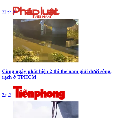
32 phút
Cùng ngày phát hiện 2 thi thể nam giới dưới sông,
rạch ở TPHCM
2 giờ