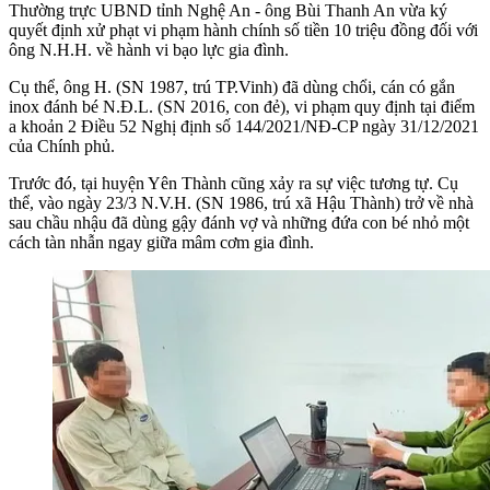
Thường trực UBND tỉnh Nghệ An - ông Bùi Thanh An vừa ký
quyết định xử phạt vi phạm hành chính số tiền 10 triệu đồng đối với
ông N.H.H. về hành vi bạo lực gia đình.
Cụ thể, ông H. (SN 1987, trú TP.Vinh) đã dùng chổi, cán có gắn
inox đánh bé N.Đ.L. (SN 2016, con đẻ), vi phạm quy định tại điểm
a khoản 2 Điều 52 Nghị định số 144/2021/NĐ-CP ngày 31/12/2021
của Chính phủ.
Trước đó, tại huyện Yên Thành cũng xảy ra sự việc tương tự. Cụ
thể, vào ngày 23/3 N.V.H. (SN 1986, trú xã Hậu Thành) trở về nhà
sau chầu nhậu đã dùng gậy đánh vợ và những đứa con bé nhỏ một
cách tàn nhẫn ngay giữa mâm cơm gia đình.