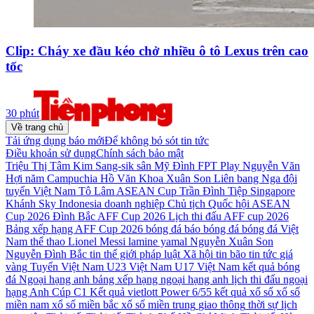
Clip: Cháy xe đầu kéo chở nhiều ô tô Lexus trên cao
tốc
30 phút
Về trang chủ
Tải ứng dụng báo mới
Để không bỏ sót tin tức
Điều khoản sử dụng
Chính sách bảo mật
Triệu Thị Tâm
Kim Sang-sik
sân Mỹ Đình
FPT Play
Nguyễn Văn
Hợi
năm
Campuchia
Hồ Văn Khoa
Xuân Son
Liên bang Nga
đội
tuyển Việt Nam
Tô Lâm
ASEAN Cup
Trần Đình Tiệp
Singapore
Khánh Sky
Indonesia
doanh nghiệp
Chủ tịch Quốc hội
ASEAN
Cup 2026
Đình Bắc
AFF Cup 2026
Lịch thi đấu AFF cup 2026
Bảng xếp hạng AFF Cup 2026
bóng đá
báo bóng đá
bóng đá Việt
Nam
thể thao
Lionel Messi
lamine yamal
Nguyễn Xuân Son
Nguyễn Đình Bắc
tin thế giới
pháp luật
Xã hội
tin bão
tin tức
giá
vàng
Tuyển Việt Nam
U23 Việt Nam
U17 Việt Nam
kết quả bóng
đá
Ngoại hạng anh
bảng xếp hạng ngoại hạng anh
lịch thi đấu ngoại
hạng Anh
Cúp C1
Kết quả vietlott Power 6/55
kết quả xổ số
xổ số
miền nam
xổ số miền bắc
xổ số miền trung
giao thông
thời sự
lịch