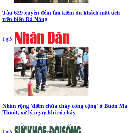
Tàu 629 xuyên đêm tìm kiếm du khách mất tích
trên biển Đà Nẵng
1 giờ
Nhân rộng 'điểm chữa cháy công cộng' ở Buôn Ma
Thuột, xử lý ngay khi có cháy
1 giờ