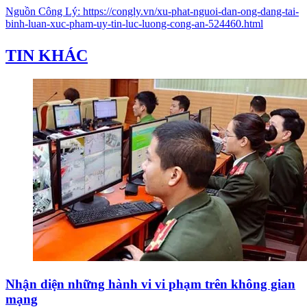
Nguồn
Công Lý
:
https://congly.vn/xu-phat-nguoi-dan-ong-dang-tai-
binh-luan-xuc-pham-uy-tin-luc-luong-cong-an-524460.html
TIN KHÁC
Nhận diện những hành vi vi phạm trên không gian
mạng