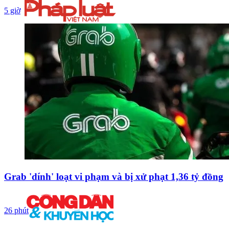
5 giờ
Grab 'dính' loạt vi phạm và bị xử phạt 1,36 tỷ đồng
26 phút