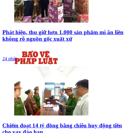
Phát hiện, thu giữ hơn 1.000 sản phẩm mì ăn liền
không rõ nguồn gốc xuất xứ
24 phút
Chiếm đoạt 14 tỷ đồng bằng chiêu huy động tiền
cho vay đáo hạn