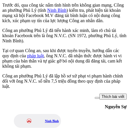
Trước đó, qua công tác nắm tình hình trên không gian mạng, Công
an phường Phủ Lý (tỉnh
Ninh Bình
) kiểm tra, phát hiện tài khoản
mạng xã hội Facebook M.V đăng tải bình luận có nội dung công
kích, xúc phạm uy tín của lực lượng Công an nhân dân.
Công an phường Phủ Lý đã tiến hành xác minh, làm rõ chủ tài
khoản Facebook trên là ông N.V.C. (SN 1972, phường Phủ Lý, tỉnh
Ninh Bình).
Tại cơ quan Công an, sau khi được tuyên truyền, hướng dẫn các
quy định của
pháp luật
, ông N.V.C. đã nhận thức được hành vi vi
phạm của bản thân và tự giác gỡ bỏ nội dung đã đăng tải, cam kết
không tái phạm.
Công an phường Phủ Lý đã lập hồ sơ xử phạt vi phạm hành chính
đối với ông N.V.C. số tiền 7,5 triệu đồng theo quy định của pháp
luật.
Thích bài viết
Nguyễn Sự
Ninh Bình