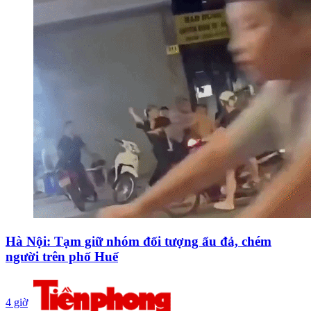
Hà Nội: Tạm giữ nhóm đối tượng ẩu đả, chém
người trên phố Huế
4 giờ