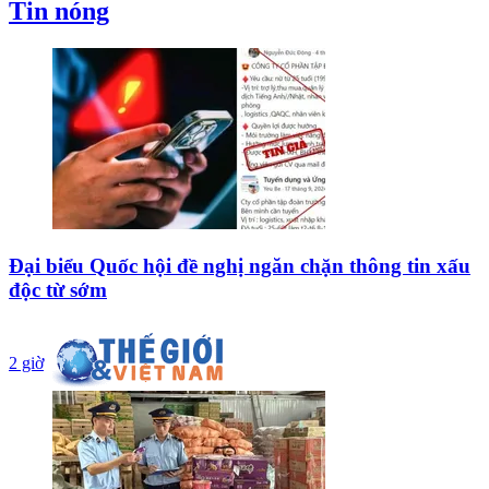
Tin nóng
Đại biểu Quốc hội đề nghị ngăn chặn thông tin xấu
độc từ sớm
2 giờ