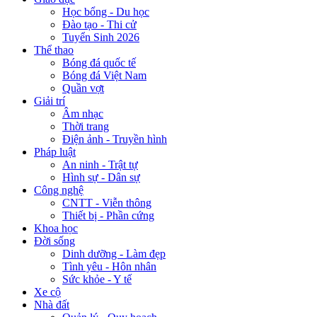
Học bổng - Du học
Đào tạo - Thi cử
Tuyển Sinh 2026
Thể thao
Bóng đá quốc tế
Bóng đá Việt Nam
Quần vợt
Giải trí
Âm nhạc
Thời trang
Điện ảnh - Truyền hình
Pháp luật
An ninh - Trật tự
Hình sự - Dân sự
Công nghệ
CNTT - Viễn thông
Thiết bị - Phần cứng
Khoa học
Đời sống
Dinh dưỡng - Làm đẹp
Tình yêu - Hôn nhân
Sức khỏe - Y tế
Xe cộ
Nhà đất