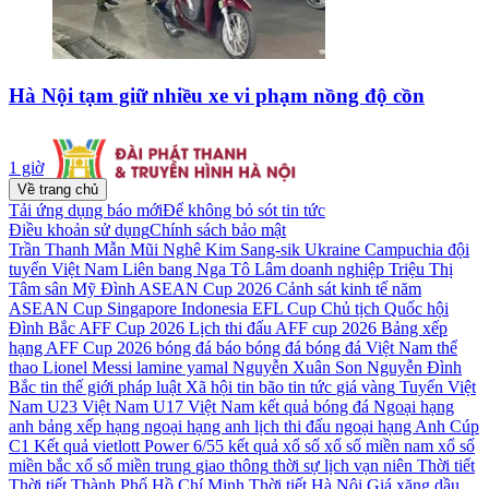
Hà Nội tạm giữ nhiều xe vi phạm nồng độ cồn
1 giờ
Về trang chủ
Tải ứng dụng báo mới
Để không bỏ sót tin tức
Điều khoản sử dụng
Chính sách bảo mật
Trần Thanh Mẫn
Mũi Nghê
Kim Sang-sik
Ukraine
Campuchia
đội
tuyển Việt Nam
Liên bang Nga
Tô Lâm
doanh nghiệp
Triệu Thị
Tâm
sân Mỹ Đình
ASEAN Cup 2026
Cảnh sát kinh tế
năm
ASEAN Cup
Singapore
Indonesia
EFL Cup
Chủ tịch Quốc hội
Đình Bắc
AFF Cup 2026
Lịch thi đấu AFF cup 2026
Bảng xếp
hạng AFF Cup 2026
bóng đá
báo bóng đá
bóng đá Việt Nam
thể
thao
Lionel Messi
lamine yamal
Nguyễn Xuân Son
Nguyễn Đình
Bắc
tin thế giới
pháp luật
Xã hội
tin bão
tin tức
giá vàng
Tuyển Việt
Nam
U23 Việt Nam
U17 Việt Nam
kết quả bóng đá
Ngoại hạng
anh
bảng xếp hạng ngoại hạng anh
lịch thi đấu ngoại hạng Anh
Cúp
C1
Kết quả vietlott Power 6/55
kết quả xổ số
xổ số miền nam
xổ số
miền bắc
xổ số miền trung
giao thông
thời sự
lịch vạn niên
Thời tiết
Thời tiết Thành Phố Hồ Chí Minh
Thời tiết Hà Nội
Giá xăng dầu