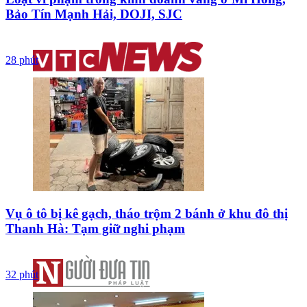
Bảo Tín Mạnh Hải, DOJI, SJC
28 phút
Vụ ô tô bị kê gạch, tháo trộm 2 bánh ở khu đô thị
Thanh Hà: Tạm giữ nghi phạm
32 phút