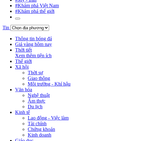
#Khám phá Việt Nam
#Khám phá thế giới
Tin
Thông tin bóng đá
Giá vàng hôm nay
Thời tiết
Xem thêm tiện ích
Thế giới
Xã hội
Thời sự
Giao thông
Môi trường - Khí hậu
Văn hóa
Nghệ thuật
Ẩm thực
Du lịch
Kinh tế
Lao động - Việc làm
Tài chính
Chứng khoán
Kinh doanh
Giáo dục