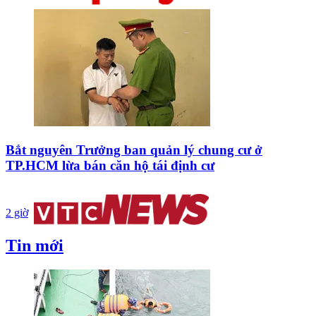
Bắt nguyên Trưởng ban quản lý chung cư ở
TP.HCM lừa bán căn hộ tái định cư
2 giờ
Tin mới