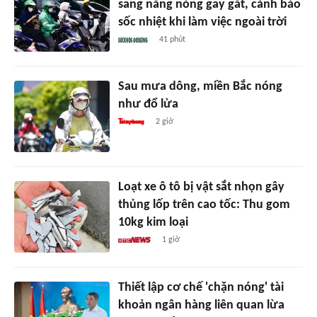
sang nắng nóng gay gắt, cảnh báo
sốc nhiệt khi làm việc ngoài trời
41 phút
Sau mưa dông, miền Bắc nóng
như đổ lửa
2 giờ
Loạt xe ô tô bị vật sắt nhọn gây
thủng lốp trên cao tốc: Thu gom
10kg kim loại
1 giờ
Thiết lập cơ chế 'chặn nóng' tài
khoản ngân hàng liên quan lừa