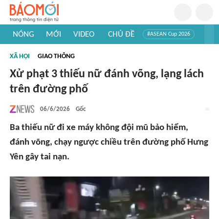
NÓNG
MỚI
VIDEO
CHỦ ĐỀ
#ASEAN Cup 2026
#Trí tuệ nhân tạo
#Mỹ - Iran
#Khám phá Việt Nam
XÃ HỘI
GIAO THÔNG
#Khám phá thế giới
Xử phạt 3 thiếu nữ đánh võng, lạng lách
trên đường phố
06/6/2026
Gốc
Ba thiếu nữ đi xe máy không đội mũ bảo hiểm,
đánh võng, chạy ngược chiều trên đường phố Hưng
Yên gây tai nạn.