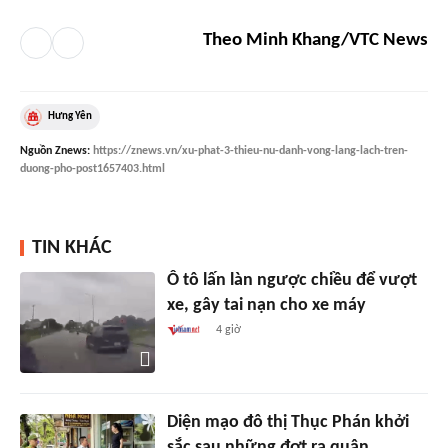
Theo Minh Khang/VTC News
Hưng Yên
Nguồn
Znews
:
https://znews.vn/xu-phat-3-thieu-nu-danh-vong-lang-lach-tren-
duong-pho-post1657403.html
TIN KHÁC
Ô tô lấn làn ngược chiều để vượt
xe, gây tai nạn cho xe máy
4 giờ
Diện mạo đô thị Thục Phán khởi
sắc sau những đợt ra quân