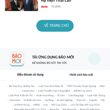
Hạ viện Thái Lan
42 phút
VỀ TRANG CHỦ
TẢI ỨNG DỤNG BÁO MỚI
ĐỂ KHÔNG BỎ SÓT TIN TỨC
Điều khoản sử dụng
Chính sách bảo mật
Bộ Giáo Dục Và Đào Tạo
Luật Giao Dịch Điện Tử
THPT Chuyên Tuyên Quang
Năm
Campuchia
Luật Chuyển Giao Công Nghệ
ASEAN Cup 2026
Luật Phát Triển Đô Thị
Huấn Hoa Hồng
Tô Lâm
Liên Bang Nga
Luật Viễn Thông
Indonesia
Eo Biển Hormuz
Hạ Tầng
Doanh Nghiệp
Tháo Gỡ
Logistic
Mỹ
Lê Minh Hưng
UBND
Iran
AFF Cup 2026
Lịch Thi Đấu AFF Cup 2026
Bảng Xếp Hạng AFF Cup 2026
Bóng Đá
Báo Bóng Đá
Bóng Đá Việt Nam