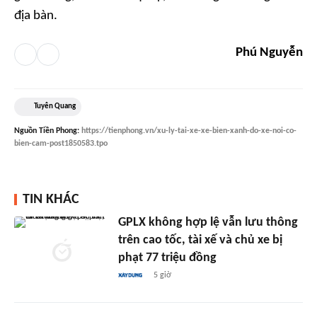
địa bàn.
Phú Nguyễn
Tuyên Quang
Nguồn
Tiền Phong
:
https://tienphong.vn/xu-ly-tai-xe-xe-bien-xanh-do-xe-noi-co-
bien-cam-post1850583.tpo
TIN KHÁC
GPLX không hợp lệ vẫn lưu thông
trên cao tốc, tài xế và chủ xe bị
phạt 77 triệu đồng
5 giờ