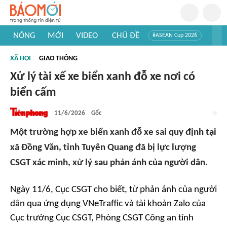
NÓNG
MỚI
VIDEO
CHỦ ĐỀ
#ASEAN Cup 2026
#Trí tuệ nhân tạo
#Mỹ - Iran
#Khám phá Việt Nam
XÃ HỘI
GIAO THÔNG
#Khám phá thế giới
Xử lý tài xế xe biển xanh đỗ xe nơi có
biển cấm
11/6/2026
Gốc
Một trường hợp xe biển xanh đỗ xe sai quy định tại
xã Đồng Văn, tỉnh Tuyên Quang đã bị lực lượng
CSGT xác minh, xử lý sau phản ánh của người dân.
Ngày 11/6, Cục CSGT cho biết, từ phản ánh của người
dân qua ứng dụng VNeTraffic và tài khoản Zalo của
Cục trưởng Cục CSGT, Phòng CSGT Công an tỉnh