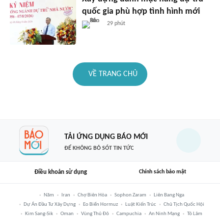
quốc gia phù hợp tình hình mới
29 phút
VỀ TRANG CHỦ
TẢI ỨNG DỤNG BÁO MỚI
ĐỂ KHÔNG BỎ SÓT TIN TỨC
Điều khoản sử dụng
Chính sách bảo mật
Năm
Iran
Chợ Biên Hòa
Sophon Zaram
Liên Bang Nga
Dự Án Đầu Tư Xây Dựng
Eo Biển Hormuz
Luật Kiến Trúc
Chủ Tịch Quốc Hội
Kim Sang-Sik
Oman
Vùng Thủ Đô
Campuchia
An Ninh Mạng
Tô Lâm