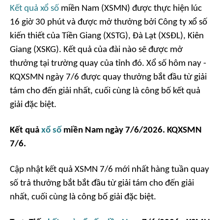
Kết quả xổ số
miền Nam (XSMN) được thực hiện lúc
16 giờ 30 phút và được mở thưởng bởi Công ty xổ số
kiến thiết của Tiền Giang (XSTG), Đà Lạt (XSĐL), Kiên
Giang (XSKG). Kết quả của đài nào sẽ được mở
thưởng tại trường quay của tỉnh đó. Xổ số hôm nay -
KQXSMN ngày 7/6 được quay thưởng bắt đầu từ giải
tám cho đến giải nhất, cuối cùng là công bố kết quả
giải đặc biệt.
Kết quả
xổ số
miền Nam ngày 7/6/2026. KQXSMN
7/6.
Cập nhật kết quả XSMN 7/6 mới nhất hàng tuần quay
số trả thưởng bắt bắt đầu từ giải tám cho đến giải
nhất, cuối cùng là công bố giải đặc biệt.