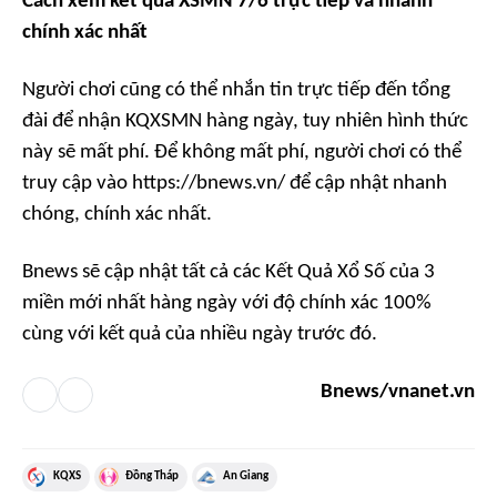
Cách xem kết quả XSMN 7/6 trực tiếp và nhanh
chính xác nhất
Người chơi cũng có thể nhắn tin trực tiếp đến tổng
đài để nhận KQXSMN hàng ngày, tuy nhiên hình thức
này sẽ mất phí. Để không mất phí, người chơi có thể
truy cập vào https://bnews.vn/ để cập nhật nhanh
chóng, chính xác nhất.
Bnews sẽ cập nhật tất cả các Kết Quả Xổ Số của 3
miền mới nhất hàng ngày với độ chính xác 100%
cùng với kết quả của nhiều ngày trước đó.
Bnews/vnanet.vn
KQXS
Đồng Tháp
An Giang