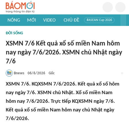
NÓNG
MỚI
VIDEO
CHỦ ĐỀ
#ASEAN Cup 2026
#Trí tuệ nhân tạo
#Mỹ - Iran
#Khám phá Việt Nam
ĐỜI SỐNG
#Khám phá thế giới
XSMN 7/6 Kết quả xổ số miền Nam hôm
nay ngày 7/6/2026. XSMN chủ Nhật ngày
7/6
Bnews
06/6/2026
Gốc
XSMN 7/6. KQXSMN 7/6/2026. Kết quả xổ số hôm
nay ngày 7/6. XSMN chủ Nhật. Xổ số miền Nam
hôm nay 7/6/2026. Trực tiếp KQXSMN ngày 7/6.
Kết quả xổ số miền Nam hôm nay chủ Nhật ngày
7/6/2026.