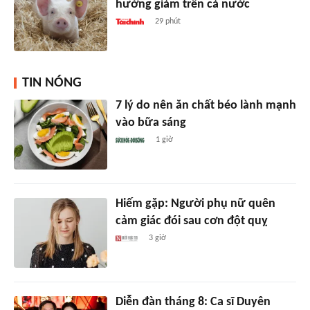
hướng giảm trên cả nước
29 phút
TIN NÓNG
7 lý do nên ăn chất béo lành mạnh
vào bữa sáng
1 giờ
Hiếm gặp: Người phụ nữ quên
cảm giác đói sau cơn đột quỵ
3 giờ
Diễn đàn tháng 8: Ca sĩ Duyên