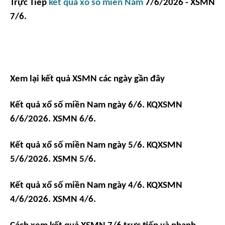
Trực Tiếp
kết quả xổ số miền Nam
7/6/2026 - XSMN
7/6.
Xem lại kết quả XSMN các ngày gần đây
Kết quả xổ số miền Nam ngày 6/6. KQXSMN
6/6/2026. XSMN 6/6.
Kết quả xổ số miền Nam ngày 5/6. KQXSMN
5/6/2026. XSMN 5/6.
Kết quả xổ số miền Nam ngày 4/6. KQXSMN
4/6/2026. XSMN 4/6.