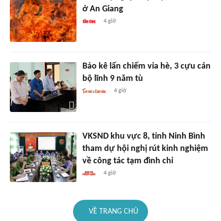
ở An Giang
4 giờ
Bảo kê lấn chiếm vỉa hè, 3 cựu cán
bộ lĩnh 9 năm tù
4 giờ
VKSND khu vực 8, tỉnh Ninh Bình
tham dự hội nghị rút kinh nghiệm
về công tác tạm đình chỉ
4 giờ
VỀ TRANG CHỦ