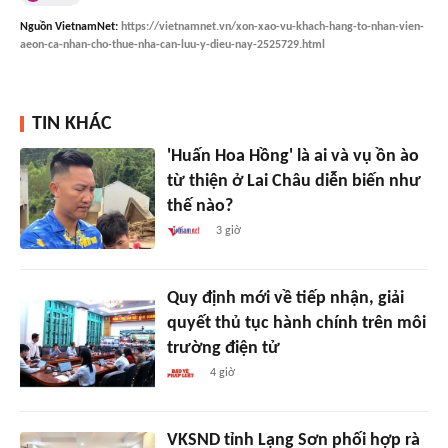
Nguồn
VietnamNet
:
https://vietnamnet.vn/xon-xao-vu-khach-hang-to-nhan-vien-
aeon-ca-nhan-cho-thue-nha-can-luu-y-dieu-nay-2525729.html
TIN KHÁC
'Huấn Hoa Hồng' là ai và vụ ồn ào
từ thiện ở Lai Châu diễn biến như
thế nào?
3 giờ
Quy định mới về tiếp nhận, giải
quyết thủ tục hành chính trên môi
trường điện tử
4 giờ
VKSND tỉnh Lạng Sơn phối hợp rà