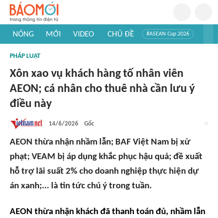
NÓNG
MỚI
VIDEO
CHỦ ĐỀ
#ASEAN Cup 2026
#Trí tuệ nhân tạo
#Mỹ - Iran
#Khám phá Việt Nam
PHÁP LUẬT
#Khám phá thế giới
Xôn xao vụ khách hàng tố nhân viên
AEON; cá nhân cho thuê nhà cần lưu ý
điều này
14/6/2026
Gốc
AEON thừa nhận nhầm lẫn; BAF Việt Nam bị xử
phạt; VEAM bị áp dụng khắc phục hậu quả; đề xuất
hỗ trợ lãi suất 2% cho doanh nghiệp thực hiện dự
án xanh;... là tin tức chú ý trong tuần.
AEON thừa nhận khách đã thanh toán đủ, nhầm lẫn