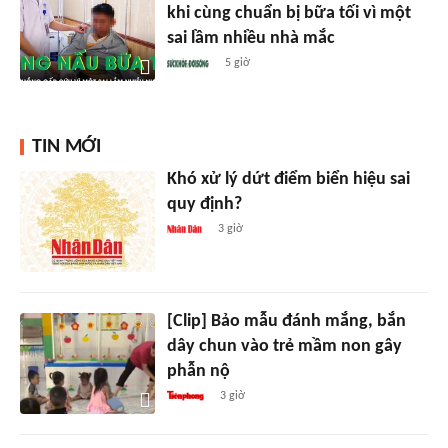
khi cùng chuẩn bị bữa tối vì một
sai lầm nhiều nhà mắc
5 giờ
TIN MỚI
Khó xử lý dứt điểm biển hiệu sai
quy định?
3 giờ
[Clip] Bảo mẫu đánh mắng, bắn
dây chun vào trẻ mầm non gây
phẫn nộ
3 giờ