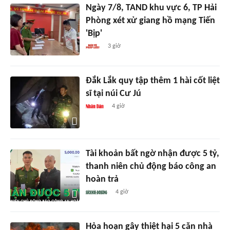
Ngày 7/8, TAND khu vực 6, TP Hải
Phòng xét xử giang hồ mạng Tiến
'Bịp'
3 giờ
Đắk Lắk quy tập thêm 1 hài cốt liệt
sĩ tại núi Cư Jú
4 giờ
Tài khoản bất ngờ nhận được 5 tỷ,
thanh niên chủ động báo công an
hoàn trả
4 giờ
Hỏa hoạn gây thiệt hại 5 căn nhà