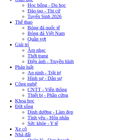
Học bổng - Du học
Đào tạo - Thi cử
Tuyển Sinh 2026
Thể thao
Bóng đá quốc tế
Bóng đá Việt Nam
Quần vợt
Giải trí
Âm nhạc
Thời trang
Điện ảnh - Truyền hình
Pháp luật
An ninh - Trật tự
Hình sự - Dân sự
Công nghệ
CNTT - Viễn thông
Thiết bị - Phần cứng
Khoa học
Đời sống
Dinh dưỡng - Làm đẹp
Tình yêu - Hôn nhân
Sức khỏe - Y tế
Xe cộ
Nhà đất