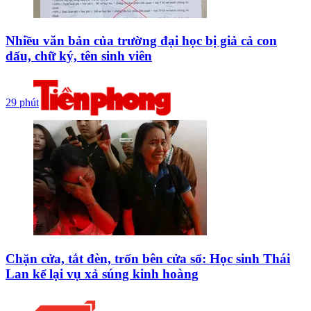
Nhiều văn bản của trường đại học bị giả cả con
dấu, chữ ký, tên sinh viên
29 phút
Chặn cửa, tắt đèn, trốn bên cửa sổ: Học sinh Thái
Lan kể lại vụ xả súng kinh hoàng