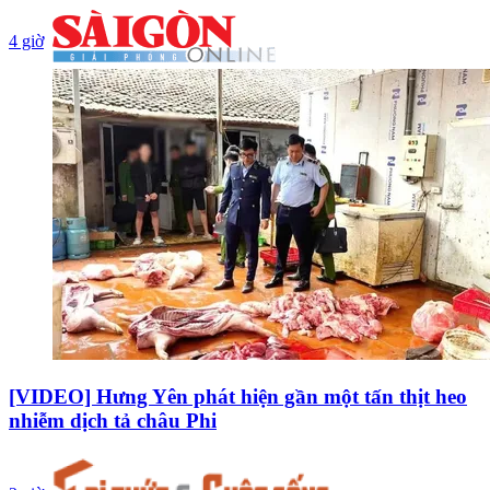
4 giờ
[VIDEO] Hưng Yên phát hiện gần một tấn thịt heo
nhiễm dịch tả châu Phi