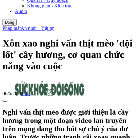
Quản lý - Quy hoạch
Không gian - Kiến trúc
Audio
Đóng
Pháp luật
An ninh - Trật tự
Xôn xao nghi vấn thịt mèo 'đội
lốt' cầy hương, cơ quan chức
năng vào cuộc
06/6/2026
Gốc
Nghi vấn thịt mèo được giới thiệu là cầy
hương trong một đoạn video lan truyền
trên mạng đang thu hút sự chú ý của dư
luận. Trước những tranh cãi xoay quanh