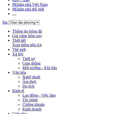
#Khám phá Việt Nam
#Khám phá thế giới
Tin
Thông tin bóng đá
Giá vàng hôm nay
Thời tiết
Xem thêm tiện ích
Thế giới
Xã hội
Thời sự
Giao thông
Môi trường - Khí hậu
Văn hóa
Nghệ thuật
Ẩm thực
Du lịch
Kinh tế
Lao động - Việc làm
Tài chính
Chứng khoán
Kinh doanh
Giáo dục