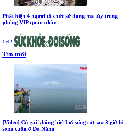
Phát hiện 4 người tổ chức sử dụng ma túy trong
phòng VIP quán nhậu
1 giờ
Tin mới
[Video] Cô gái không biết bơi sống sót sau 8 giờ bị
sóng cuốn ở Đà Nẵng