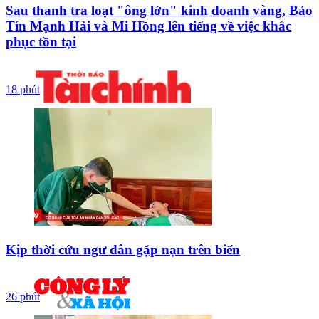
Sau thanh tra loạt "ông lớn" kinh doanh vàng, Bảo
Tín Mạnh Hải và Mi Hồng lên tiếng về việc khắc
phục tồn tại
18 phút
Kịp thời cứu ngư dân gặp nạn trên biển
26 phút