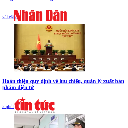
vài giây
Hoàn thiện quy định về lưu chiểu, quản lý xuất bản
phẩm điện tử
2 phút