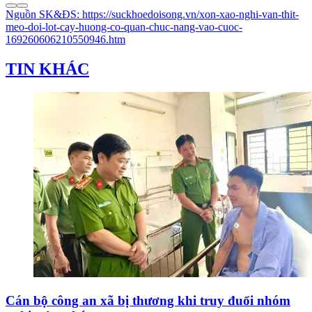
Nguồn
SK&ĐS
:
https://suckhoedoisong.vn/xon-xao-nghi-van-thit-
meo-doi-lot-cay-huong-co-quan-chuc-nang-vao-cuoc-
169260606210550946.htm
TIN KHÁC
Cán bộ công an xã bị thương khi truy đuổi nhóm