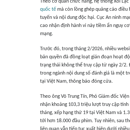
Theo cơ quan chức năng, hệ thống Xôi Lạc 
quốc tế
mà còn lồng ghép quảng cáo điều h
tuyến và nội dung độc hại. Cục An ninh m
cao nhận định hành vi này tiềm ẩn nguy cơ
mạng.
Trước đó, trong tháng 2/2026, nhiều webs
bản quyền đã đồng loạt gián đoạn hoạt độ
trạng thái không thể truy cập từ ngày 2/2.
trong ngành nội dung số đánh giá là một t
tại Việt Nam, thông báo đóng cửa.
Theo ông Võ Trung Tín, Phó Giám đốc Việ
nhận khoảng 103,3 triệu lượt truy cập tính
tháng, xếp hạng thứ 19 tại Việt Nam và 1.
tới hơn 18.000 đầu phim. Tuy nhiên, sau t
liên quan vẫn tiếp tục xuất hiện dưới nhiề