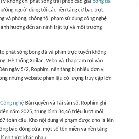
TV không chỉ phát sóng trái phép các giải
bóng đá
ướng người dùng tới các nền tảng cờ bạc trực
ạng và phòng, chống tội phạm sử dụng công nghệ
 ảnh hưởng đến an ninh trật tự và môi trường
ite phát sóng bóng đá và phim trực tuyến không
ng. Hệ thống Xoilac, Vebo và Thapcam rơi vào
 Đến ngày 5/2, Rophim, nền tảng bị nhiều đơn vị
rong những website phim lậu có lượng truy cập lớn
n
Công nghệ
Bản quyền và Tài sản số, Rophim ghi
 đến năm 2025, trung bình 34,46 triệu lượt mỗi
367 toàn cầu. Kho nội dung vi phạm được cho là lên
hông báo đóng cửa, một số tên miền và nền tảng
u hình thức khác nhau.