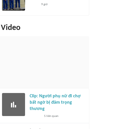
9 giờ
Video
Clip: Người phụ nữ đi chợ
bất ngờ bị đâm trọng
thương
5
liên quan