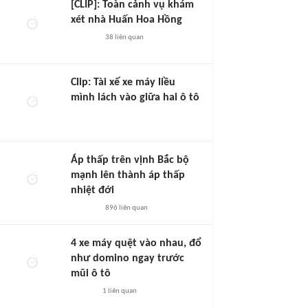
[CLIP]: Toàn cảnh vụ khám
xét nhà Huấn Hoa Hồng
38
liên quan
Clip: Tài xế xe máy liều
mình lách vào giữa hai ô tô
Áp thấp trên vịnh Bắc bộ
mạnh lên thành áp thấp
nhiệt đới
896
liên quan
4 xe máy quệt vào nhau, đổ
như domino ngay trước
mũi ô tô
1
liên quan