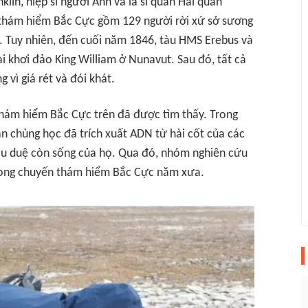
lin, hiệp sĩ người Anh và là sĩ quan Hải quân
 thám hiểm Bắc Cực gồm 129 người rời xứ sở sương
. Tuy nhiên, đến cuối năm 1846, tàu HMS Erebus và
i khơi đảo King William ở Nunavut. Sau đó, tất cả
 vì giá rét và đói khát.
thám hiểm Bắc Cực trên đã được tìm thấy. Trong
n chủng học đã trích xuất ADN từ hài cốt của các
ậu duệ còn sống của họ. Qua đó, nhóm nghiên cứu
trong chuyến thám hiểm Bắc Cực năm xưa.