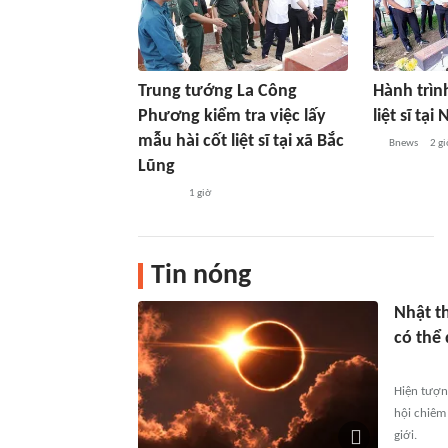
Trung tướng La Công
Hành trình
Phương kiểm tra việc lấy
liệt sĩ tạ
mẫu hài cốt liệt sĩ tại xã Bắc
Bnews
2 gi
Lũng
1 giờ
Tin nóng
Nhật t
có thể
Hiện tượn
hội chiêm
giới.