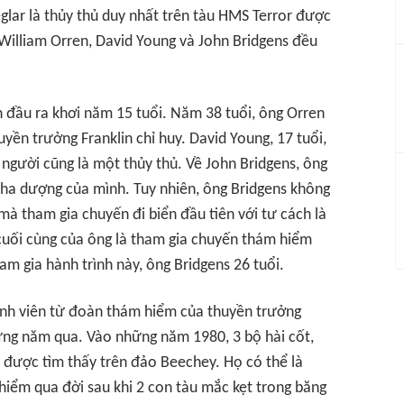
eglar là thủy thủ duy nhất trên tàu HMS Terror được
à William Orren, David Young và John Bridgens đều
n đầu ra khơi năm 15 tuổi. Năm 38 tuổi, ông Orren
ền trưởng Franklin chỉ huy. David Young, 17 tuổi,
 người cũng là một thủy thủ. Về John Bridgens, ông
ha dượng của mình. Tuy nhiên, ông Bridgens không
mà tham gia chuyến đi biển đầu tiên với tư cách là
uối cùng của ông là tham gia chuyến thám hiểm
am gia hành trình này, ông Bridgens 26 tuổi.
thành viên từ đoàn thám hiểm của thuyền trưởng
hững năm qua. Vào những năm 1980, 3 bộ hài cốt,
ã được tìm thấy trên đảo Beechey. Họ có thể là
iểm qua đời sau khi 2 con tàu mắc kẹt trong băng