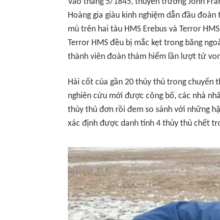
Vào tháng 5/1845, thuyền trưởng John Frank
Hoàng gia giàu kinh nghiệm dẫn đầu đoàn
mù trên hai tàu HMS Erebus và Terror HMS
Terror HMS đều bị mắc kẹt trong băng ngoà
thành viên đoàn thám hiểm lần lượt tử vong
Hài cốt của gần 20 thủy thủ trong chuyến 
nghiên cứu mới được công bố, các nhà nhâ
thủy thủ đơn rồi đem so sánh với những h
xác định được danh tính 4 thủy thủ chết 