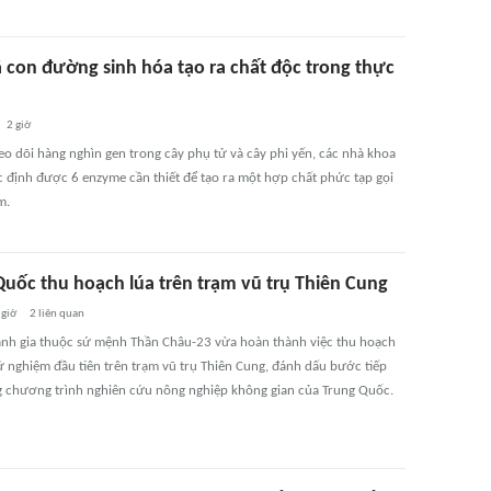
ã con đường sinh hóa tạo ra chất độc trong thực
2 giờ
eo dõi hàng nghìn gen trong cây phụ tử và cây phi yến, các nhà khoa
c định được 6 enzyme cần thiết để tạo ra một hợp chất phức tạp gọi
m.
Quốc thu hoạch lúa trên trạm vũ trụ Thiên Cung
 giờ
2
liên quan
ành gia thuộc sứ mệnh Thần Châu-23 vừa hoàn thành việc thu hoạch
hử nghiệm đầu tiên trên trạm vũ trụ Thiên Cung, đánh dấu bước tiếp
g chương trình nghiên cứu nông nghiệp không gian của Trung Quốc.