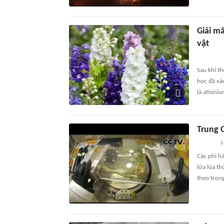
Giải m
vật
Sau khi th
học đã xá
là atisiniu
Trung 
5
Các phi h
lứa lúa t
theo tron