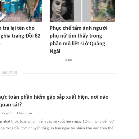
 trả lại tên cho
Phục chế tấm ảnh người
i Nghĩa trang Đồi 82
phụ nữ tìm thấy trong
phần mộ liệt sĩ ở Quảng
ờ
Ngãi
2 giờ
hực toàn phần hiếm gặp sắp xuất hiện, nơi nào
 quan sát?
29 phút
1
liên quan
g nhật thực toàn phần hiếm gặp sẽ xuất hiện ngày 12/8, mang đến cơ
 ngưỡng bầu trời chuyển tối giữa ban ngày tại nhiều khu vực trên thế