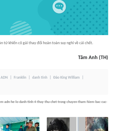
 tử khiến cô gái thay đổi hoàn toàn suy nghĩ về cái chết.
Tâm Anh (TH)
ADN
Franklin
danh tính
Đảo King William
iem-adn-he-lo-danh-tinh-4-thuy-thu-chet-trong-chuyen-tham-hiem-bac-cuc-