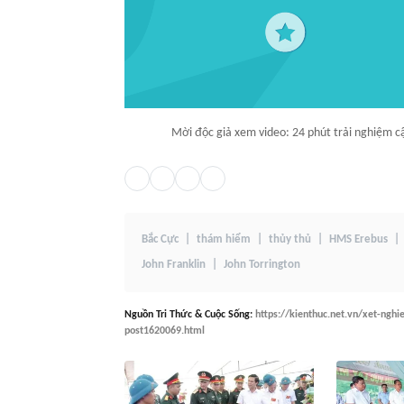
Mời độc giả xem video: 24 phút trải nghiệm cận
Bắc Cực
thám hiểm
thủy thủ
HMS Erebus
John Franklin
John Torrington
Nguồn
Tri Thức & Cuộc Sống
:
https://kienthuc.net.vn/xet-ngh
post1620069.html