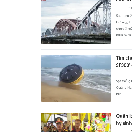
Cầu Tr
2 
Sau hơn 2
Hương, TP
chức 3 mũ
mùa mưa.
Tìm ch
SF303'
Vật thể l
Quảng Ngã
hữu.
Quân k
hy sin
3