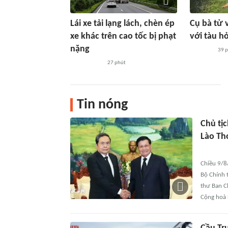
Lái xe tải lạng lách, chèn ép
Cụ bà tử 
xe khác trên cao tốc bị phạt
với tàu h
nặng
39 
27 phút
Tin nóng
Chủ tịc
Lào Th
Chiều 9/8/
Bộ Chính t
thư Ban C
Cộng hoà 