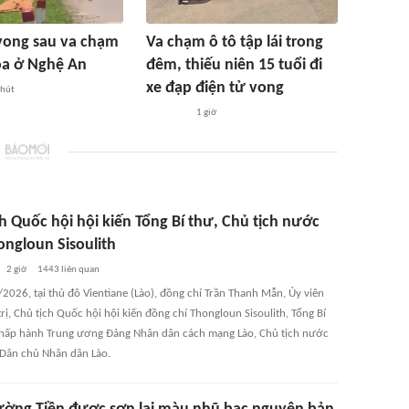
vong sau va chạm
Va chạm ô tô tập lái trong
ỏa ở Nghệ An
đêm, thiếu niên 15 tuổi đi
xe đạp điện tử vong
phút
1 giờ
h Quốc hội hội kiến Tổng Bí thư, Chủ tịch nước
ongloun Sisoulith
2 giờ
1443
liên quan
2026, tại thủ đô Vientiane (Lào), đồng chí Trần Thanh Mẫn, Ủy viên
rị, Chủ tịch Quốc hội hội kiến đồng chí Thongloun Sisoulith, Tổng Bí
hấp hành Trung ương Đảng Nhân dân cách mạng Lào, Chủ tịch nước
Dân chủ Nhân dân Lào.