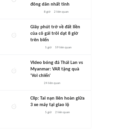
đông dân nhất tỉnh
8 giờ
2
liên quan
Giây phút trở về đất liền
của cô gái trôi dạt 8 giờ
trên biển
5 giờ
59
liên quan
Video bóng đá Thái Lan vs
Myanmar: VAR tặng quà
'Voi chiến'
24
liên quan
Clip: Tai nạn liên hoàn giữa
3 xe máy tại giao lộ
5 giờ
2
liên quan