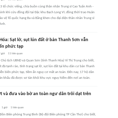
3 tổ chức viếng, chia buồn cùng thân nhân Trung sĩ Cao Tuấn Anh -
sinh khi cứu đồng đội tại Đặc khu Bạch Long Vĩ; đồng thời trao Huân
o vệ Tổ quốc hạng Ba và Bằng khen cho đại diện thân nhân Trung sĩ
Anh.
Hóa: Sạt lở, sụt lún đất ở bản Thanh Sơn vẫn
iến phức tạp
2 giờ
11
liên quan
, Chủ tịch UBND xã Quan Sơn (tỉnh Thanh Hóa) Vi Thị Trọng cho biết,
ết đã tạnh ráo, tình trạng sạt lở, sụt lún đất tại khu dân cư bản Thanh
iễn biến phức tạp, tiềm ẩn nguy cơ mất an toàn. Đến nay, 17 hộ dân
ân khẩu đã được sơ tán khỏi khu vực nguy hiểm đến nơi an toàn.
t và đưa vào bờ an toàn ngư dân trôi dạt trên
1 giờ
1
liên quan
 Đồn Biên phòng Trung Bình (Bộ đội Biên phòng TP Cần Thơ) cho biết,