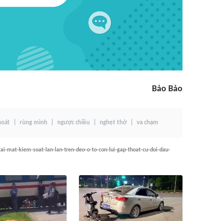
Bảo Bảo
hoát
rùng mình
ngược chiều
nghẹt thở
va chạm
ai-mat-kiem-soat-lan-lan-tren-deo-o-to-con-lui-gap-thoat-cu-doi-dau-