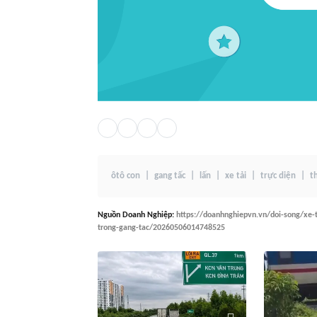
ôtô con
gang tấc
lấn
xe tải
trực diện
t
Nguồn
Doanh Nghiệp
:
https://doanhnghiepvn.vn/doi-song/xe-t
trong-gang-tac/20260506014748525