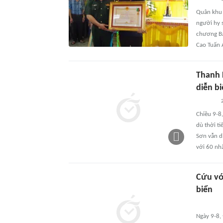
Quân khu 
người hy 
chương Bả
Cao Tuấn 
Thanh 
diễn b
Chiều 9-8
dù thời ti
Sơn vẫn d
với 60 nh
Cứu vớ
biển
Ngày 9-8,