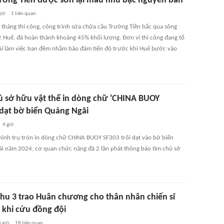
ường Tiền được sơn lại màu nhũ bạc nguyên bản
giờ
1
liên quan
 tháng thi công, công trình sửa chữa cầu Trường Tiền bắc qua sông
. Huế, đã hoàn thành khoảng 45% khối lượng. Đơn vị thi công đang tổ
i làm việc ban đêm nhằm bảo đảm tiến độ trước khi Huế bước vào
ủ sở hữu vật thể in dòng chữ 'CHINA BUOY
 dạt bờ biển Quảng Ngãi
4 giờ
ạ hình trụ tròn in dòng chữ CHINA BUOY SF303 trôi dạt vào bờ biển
i năm 2024, cơ quan chức năng đã 2 lần phát thông báo tìm chủ sở
hu 3 trao Huân chương cho thân nhân chiến sĩ
h khi cứu đồng đội
 giờ
18
liên quan