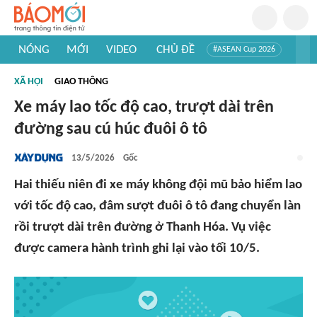
NÓNG
MỚI
VIDEO
CHỦ ĐỀ
#ASEAN Cup 2026
#Trí tuệ nhân tạo
#Mỹ - Iran
#Khám phá Việt Nam
XÃ HỘI
GIAO THÔNG
#Khám phá thế giới
Xe máy lao tốc độ cao, trượt dài trên
đường sau cú húc đuôi ô tô
13/5/2026
Gốc
Hai thiếu niên đi xe máy không đội mũ bảo hiểm lao
với tốc độ cao, đâm sượt đuôi ô tô đang chuyển làn
rồi trượt dài trên đường ở Thanh Hóa. Vụ việc
được camera hành trình ghi lại vào tối 10/5.