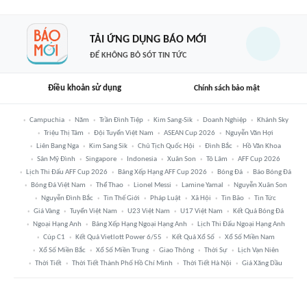
TẢI ỨNG DỤNG BÁO MỚI
ĐỂ KHÔNG BỎ SÓT TIN TỨC
Điều khoản sử dụng
Chính sách bảo mật
Campuchia
Năm
Trần Đình Tiệp
Kim Sang-Sik
Doanh Nghiệp
Khánh Sky
Triệu Thị Tâm
Đội Tuyển Việt Nam
ASEAN Cup 2026
Nguyễn Văn Hợi
Liên Bang Nga
Kim Sang Sik
Chủ Tịch Quốc Hội
Đình Bắc
Hồ Văn Khoa
Sân Mỹ Đình
Singapore
Indonesia
Xuân Son
Tô Lâm
AFF Cup 2026
Lịch Thi Đấu AFF Cup 2026
Bảng Xếp Hạng AFF Cup 2026
Bóng Đá
Báo Bóng Đá
Bóng Đá Việt Nam
Thể Thao
Lionel Messi
Lamine Yamal
Nguyễn Xuân Son
Nguyễn Đình Bắc
Tin Thế Giới
Pháp Luật
Xã Hội
Tin Bão
Tin Tức
Giá Vàng
Tuyển Việt Nam
U23 Việt Nam
U17 Việt Nam
Kết Quả Bóng Đá
Ngoại Hạng Anh
Bảng Xếp Hạng Ngoại Hạng Anh
Lịch Thi Đấu Ngoại Hạng Anh
Cúp C1
Kết Quả Vietlott Power 6/55
Kết Quả Xổ Số
Xổ Số Miền Nam
Xổ Số Miền Bắc
Xổ Số Miền Trung
Giao Thông
Thời Sự
Lịch Vạn Niên
Thời Tiết
Thời Tiết Thành Phố Hồ Chí Minh
Thời Tiết Hà Nội
Giá Xăng Dầu