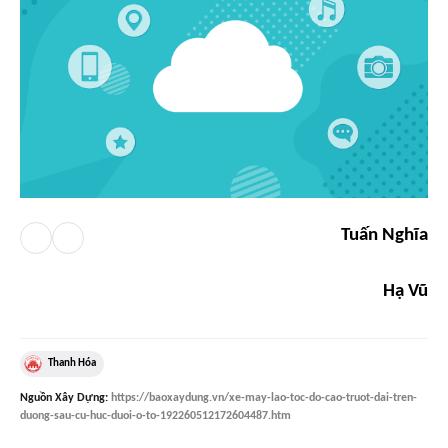
Tuấn Nghĩa
Hạ Vũ
Thanh Hóa
Nguồn
Xây Dựng
:
https://baoxaydung.vn/xe-may-lao-toc-do-cao-truot-dai-tren-
duong-sau-cu-huc-duoi-o-to-192260512172604487.htm