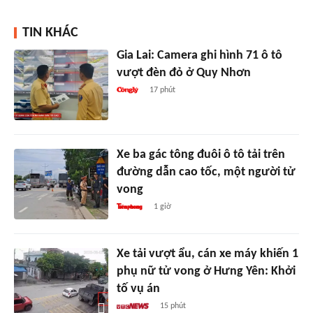
TIN KHÁC
Gia Lai: Camera ghi hình 71 ô tô
vượt đèn đỏ ở Quy Nhơn
17 phút
Xe ba gác tông đuôi ô tô tải trên
đường dẫn cao tốc, một người tử
vong
1 giờ
Xe tải vượt ẩu, cán xe máy khiến 1
phụ nữ tử vong ở Hưng Yên: Khởi
tố vụ án
15 phút