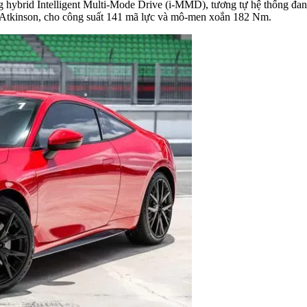
g hybrid Intelligent Multi-Mode Drive (i-MMD), tương tự hệ thống 
ình Atkinson, cho công suất 141 mã lực và mô-men xoắn 182 Nm.