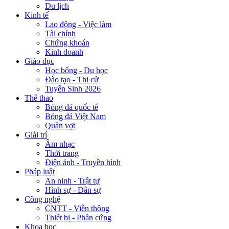
Du lịch
Kinh tế
Lao động - Việc làm
Tài chính
Chứng khoán
Kinh doanh
Giáo dục
Học bổng - Du học
Đào tạo - Thi cử
Tuyển Sinh 2026
Thể thao
Bóng đá quốc tế
Bóng đá Việt Nam
Quần vợt
Giải trí
Âm nhạc
Thời trang
Điện ảnh - Truyền hình
Pháp luật
An ninh - Trật tự
Hình sự - Dân sự
Công nghệ
CNTT - Viễn thông
Thiết bị - Phần cứng
Khoa học