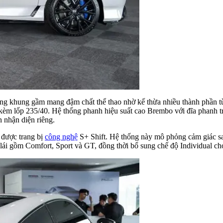
tảng khung gầm mang đậm chất thể thao nhờ kế thừa nhiều thành phần t
kèm lốp 235/40. Hệ thống phanh hiệu suất cao Brembo với đĩa phanh t
 nhận diện riêng.
 được trang bị
công nghệ
S+ Shift. Hệ thống này mô phỏng cảm giác sa
lái gồm Comfort, Sport và GT, đồng thời bổ sung chế độ Individual cho