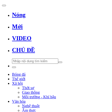
Nóng
Mới
VIDEO
CHỦ ĐỀ
Bóng đá
Thế giới
Xã hội
Thời sự
Giao thông
Môi trường - Khí hậu
Văn hóa
Nghệ thuật
Ẩm thực