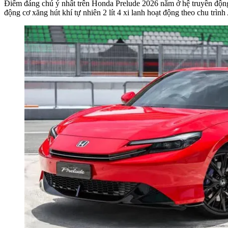
Điểm đáng chú ý nhất trên Honda Prelude 2026 nằm ở hệ truyền độn
động cơ xăng hút khí tự nhiên 2 lít 4 xi lanh hoạt động theo chu tr