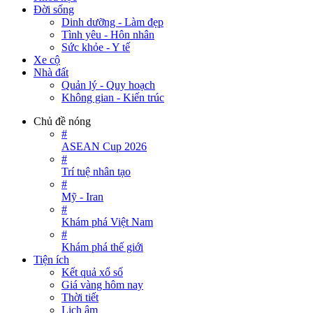
Đời sống
Dinh dưỡng - Làm đẹp
Tình yêu - Hôn nhân
Sức khỏe - Y tế
Xe cộ
Nhà đất
Quản lý - Quy hoạch
Không gian - Kiến trúc
Chủ đề nóng
#
ASEAN Cup 2026
#
Trí tuệ nhân tạo
#
Mỹ - Iran
#
Khám phá Việt Nam
#
Khám phá thế giới
Tiện ích
Kết quả xổ số
Giá vàng hôm nay
Thời tiết
Lịch âm