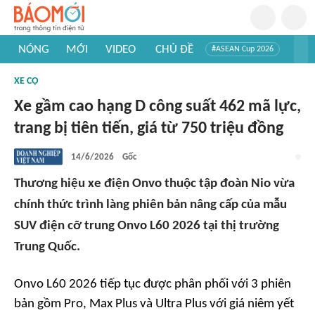
NÓNG
MỚI
VIDEO
CHỦ ĐỀ
#ASEAN Cup 2026
#Trí tuệ nhân tạo
#Mỹ - Iran
#Khám phá Việt Nam
XE CỘ
#Khám phá thế giới
Xe gầm cao hạng D công suất 462 mã lực,
trang bị tiên tiến, giá từ 750 triệu đồng
14/6/2026
Gốc
Thương hiệu xe điện Onvo thuộc tập đoàn Nio vừa
chính thức trình làng phiên bản nâng cấp của mẫu
SUV điện cỡ trung Onvo L60 2026 tại thị trường
Trung Quốc.
Onvo L60 2026 tiếp tục được phân phối với 3 phiên
bản gồm Pro, Max Plus và Ultra Plus với giá niêm yết