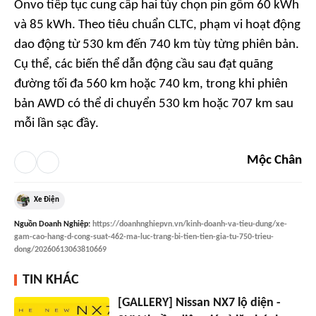
Onvo tiếp tục cung cấp hai tùy chọn pin gồm 60 kWh
và 85 kWh. Theo tiêu chuẩn CLTC, phạm vi hoạt động
dao động từ 530 km đến 740 km tùy từng phiên bản.
Cụ thể, các biến thể dẫn động cầu sau đạt quãng
đường tối đa 560 km hoặc 740 km, trong khi phiên
bản AWD có thể di chuyển 530 km hoặc 707 km sau
mỗi lần sạc đầy.
Mộc Chân
Xe Điện
Nguồn
Doanh Nghiệp
:
https://doanhnghiepvn.vn/kinh-doanh-va-tieu-dung/xe-
gam-cao-hang-d-cong-suat-462-ma-luc-trang-bi-tien-tien-gia-tu-750-trieu-
dong/20260613063810669
TIN KHÁC
[GALLERY] Nissan NX7 lộ diện -