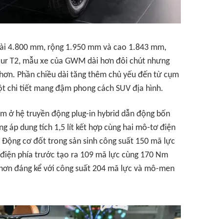
 dài 4.800 mm, rộng 1.950 mm và cao 1.843 mm,
tour T2, mẫu xe của GWM dài hơn đôi chút nhưng
n hơn. Phần chiều dài tăng thêm chủ yếu đến từ cụm
ột chi tiết mang đậm phong cách SUV địa hình.
ằm ở hệ truyền động plug-in hybrid dẫn động bốn
g áp dung tích 1,5 lít kết hợp cùng hai mô-tơ điện
 Động cơ đốt trong sản sinh công suất 150 mã lực
điện phía trước tạo ra 109 mã lực cùng 170 Nm
ơn đáng kể với công suất 204 mã lực và mô-men