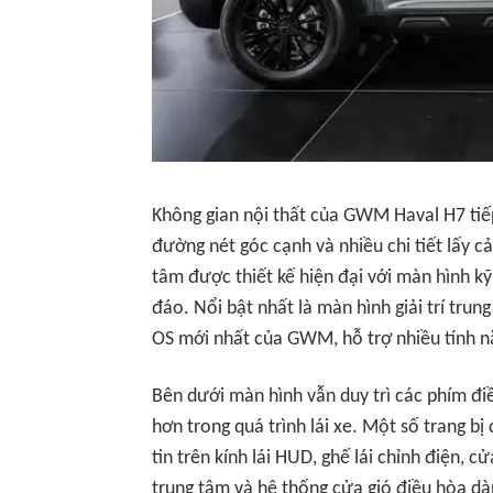
Không gian nội thất của GWM Haval H7 tiế
đường nét góc cạnh và nhiều chi tiết lấy c
tâm được thiết kế hiện đại với màn hình kỹ
đáo. Nổi bật nhất là màn hình giải trí tru
OS mới nhất của GWM, hỗ trợ nhiều tính nă
Bên dưới màn hình vẫn duy trì các phím điề
hơn trong quá trình lái xe. Một số trang b
tin trên kính lái HUD, ghế lái chỉnh điện, 
trung tâm và hệ thống cửa gió điều hòa dà