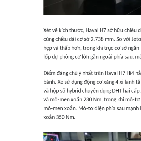
Xét về kích thước, Haval H7 sở hữu chiều
cùng chiều dài cơ sở 2.738 mm. So với Je
hẹp và thấp hơn, trong khi trục cơ sở ngắ
lốp dự phòng cỡ lớn gắn ngoài phía sau, m
Điểm đáng chú ý nhất trên Haval H7 Hi4 n
bánh. Xe sử dụng động cơ xăng 4 xi lanh tăn
và hộp số hybrid chuyên dụng DHT hai cấp.
và mô-men xoắn 230 Nm, trong khi mô-tơ 
mô-men xoắn. Mô-tơ điện phía sau mạnh h
xoắn 350 Nm.