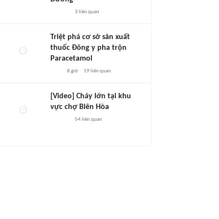
3
liên quan
Triệt phá cơ sở sản xuất
thuốc Đông y pha trộn
Paracetamol
8 giờ
19
liên quan
[Video] Cháy lớn tại khu
vực chợ Biên Hòa
54
liên quan