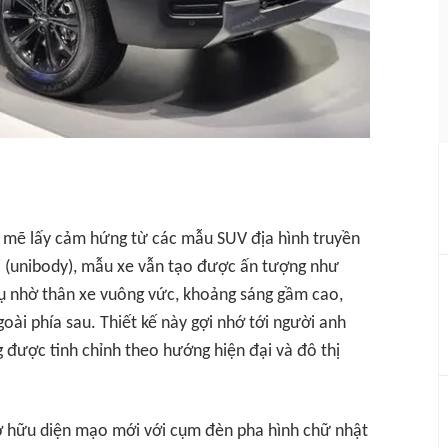
 mẽ lấy cảm hứng từ các mẫu SUV địa hình truyền
ối (unibody), mẫu xe vẫn tạo được ấn tượng như
ụ nhờ thân xe vuông vức, khoảng sáng gầm cao,
ài phía sau. Thiết kế này gợi nhớ tới người anh
được tinh chỉnh theo hướng hiện đại và đô thị
sở hữu diện mạo mới với cụm đèn pha hình chữ nhật