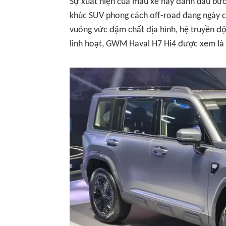
Sự xuất hiện của mẫu xe này đánh dấu bướ
khúc SUV phong cách off-road đang ngày c
vuông vức đậm chất địa hình, hệ truyền đ
linh hoạt, GWM Haval H7 Hi4 được xem là đ