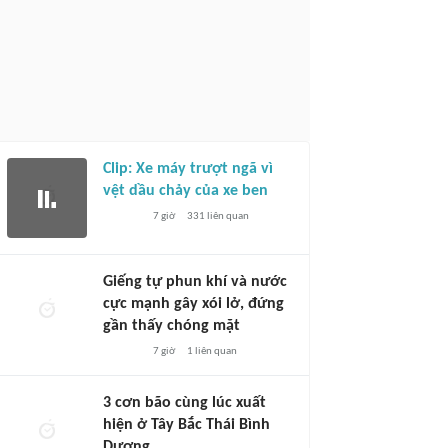
Clip: Xe máy trượt ngã vì
vệt dầu chảy của xe ben
7 giờ
331
liên quan
Giếng tự phun khí và nước
cực mạnh gây xói lở, đứng
gần thấy chóng mặt
7 giờ
1
liên quan
3 cơn bão cùng lúc xuất
hiện ở Tây Bắc Thái Bình
Dương