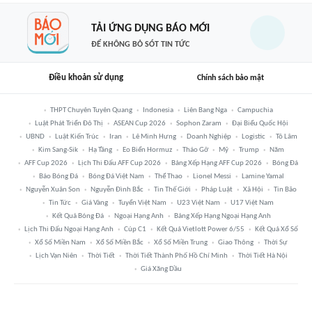
TẢI ỨNG DỤNG BÁO MỚI
ĐỂ KHÔNG BỎ SÓT TIN TỨC
Điều khoản sử dụng
Chính sách bảo mật
THPT Chuyên Tuyên Quang
Indonesia
Liên Bang Nga
Campuchia
Luật Phát Triển Đô Thị
ASEAN Cup 2026
Sophon Zaram
Đại Biểu Quốc Hội
UBND
Luật Kiến Trúc
Iran
Lê Minh Hưng
Doanh Nghiệp
Logistic
Tô Lâm
Kim Sang-Sik
Hạ Tầng
Eo Biển Hormuz
Tháo Gỡ
Mỹ
Trump
Năm
AFF Cup 2026
Lịch Thi Đấu AFF Cup 2026
Bảng Xếp Hạng AFF Cup 2026
Bóng Đá
Báo Bóng Đá
Bóng Đá Việt Nam
Thể Thao
Lionel Messi
Lamine Yamal
Nguyễn Xuân Son
Nguyễn Đình Bắc
Tin Thế Giới
Pháp Luật
Xã Hội
Tin Bão
Tin Tức
Giá Vàng
Tuyển Việt Nam
U23 Việt Nam
U17 Việt Nam
Kết Quả Bóng Đá
Ngoại Hạng Anh
Bảng Xếp Hạng Ngoại Hạng Anh
Lịch Thi Đấu Ngoại Hạng Anh
Cúp C1
Kết Quả Vietlott Power 6/55
Kết Quả Xổ Số
Xổ Số Miền Nam
Xổ Số Miền Bắc
Xổ Số Miền Trung
Giao Thông
Thời Sự
Lịch Vạn Niên
Thời Tiết
Thời Tiết Thành Phố Hồ Chí Minh
Thời Tiết Hà Nội
Giá Xăng Dầu