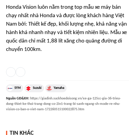
Honda Vision luôn nằm trong top mẫu xe máy bán
chạy nhất nhà Honda và được lòng khách hàng Việt
Nam bởi: Thiết kế đẹp, khối lượng nhẹ, khả năng vận
hành khá nhanh nhạy và tiết kiệm nhiên liệu. Mẫu xe
quốc dân chỉ mất 1,88 lít xăng cho quãng đường di
chuyển 100km.
SYM
Suzuki
Yamaha
Nguồn
GĐ&XH
:
https://giadinh.suckhoedoisong.vn/xe-ga-125cc-gia-36-trieu-
dong-thiet-ke-thoi-trang-dong-co-2in1-trang-bi-sanh-ngang-sh-mode-re-nhu-
vision-co-ban-o-viet-nam-172260515100022875.htm
TIN KHÁC