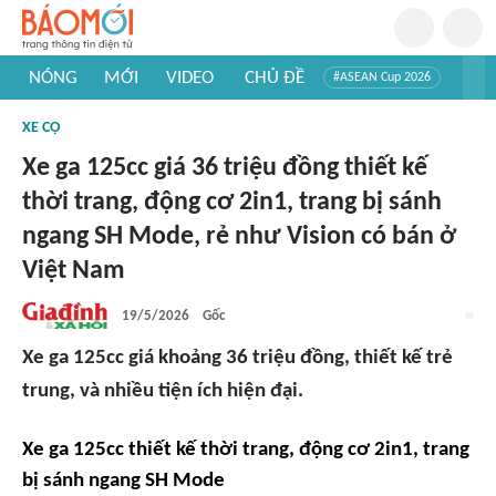
NÓNG
MỚI
VIDEO
CHỦ ĐỀ
#ASEAN Cup 2026
#Trí tuệ nhân tạo
#Mỹ - Iran
#Khám phá Việt Nam
XE CỘ
#Khám phá thế giới
Xe ga 125cc giá 36 triệu đồng thiết kế
thời trang, động cơ 2in1, trang bị sánh
ngang SH Mode, rẻ như Vision có bán ở
Việt Nam
19/5/2026
Gốc
Xe ga 125cc giá khoảng 36 triệu đồng, thiết kế trẻ
trung, và nhiều tiện ích hiện đại.
Xe ga 125cc thiết kế thời trang, động cơ 2in1, trang
bị sánh ngang SH Mode