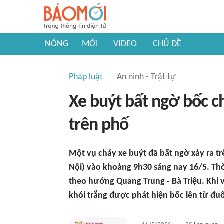
NÓNG
MỚI
VIDEO
CHỦ ĐỀ
Pháp luật
An ninh - Trật tự
Xe buýt bất ngờ bốc c
trên phố
Một vụ cháy xe buýt đã bất ngờ xảy ra 
Nội) vào khoảng 9h30 sáng nay 16/5. Thời
theo hướng Quang Trung - Bà Triệu. Khi 
khói trắng được phát hiện bốc lên từ đuô