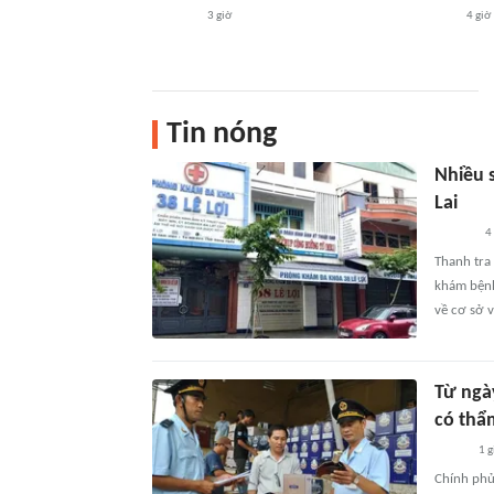
3 giờ
4 giờ
Tin nóng
Nhiều 
Lai
4
Thanh tra 
khám bệnh
về cơ sở v
Từ ngà
có thẩ
1 g
Chính phủ