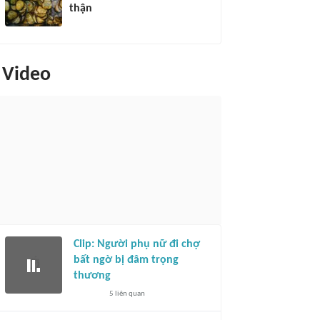
thận
Video
Clip: Người phụ nữ đi chợ
bất ngờ bị đâm trọng
thương
5
liên quan