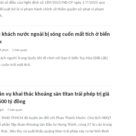
ột số điều của Nghị định số 189/2025/NĐ-CP ngày 1/7/2025 quy
tiết Luật Xử lý vi phạm hành chính về thẩm quyền xử phạt vi phạm
h.
 khách nước ngoài bị sóng cuốn mất tích ở biển
k
4 phút
1
liên quan
ách người Trung Quốc khi đi chơi với bạn ở biển Tuy Hòa (Đắk Lắk)
g cuốn trôi mất tích.
n vụ khai thác khoáng sản titan trái phép trị giá
500 tỷ đồng
giờ
7
liên quan
, TAND TP.HCM đã tuyên án đối với Phan Thành Muôn, Chủ tịch HĐQT
ổ phần Tập đoàn Khoáng sản Đầu tư Hưng Thịnh, cùng 27 bị cáo trong
 thác, tiêu thụ và xuất khẩu quặng titan trái phép xảy ra tại tỉnh Bình