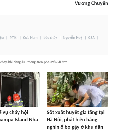
Vương Chuyên
iệu
P.T.K.
Cửa Nam
bốc cháy
Nguyễn Huệ
03A
c-chay-khi-dang-luu-thong-tren-pho-398958.htm
 vụ cháy hội
Sốt xuất huyết gia tăng tại
hampa Island Nha
Hà Nội, phát hiện hàng
nghìn ổ bọ gậy ở khu dân