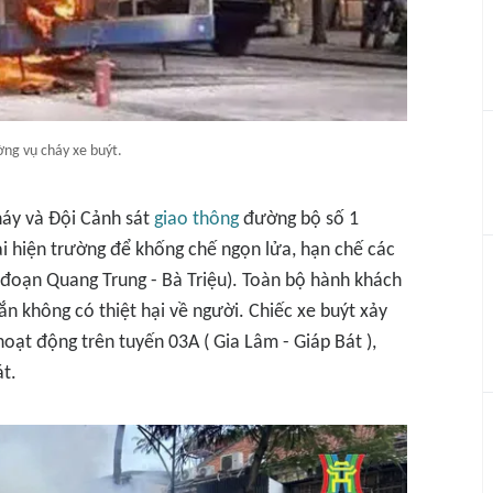
ờng vụ cháy xe buýt.
háy và Đội Cảnh sát
giao thông
đường bộ số 1
ại hiện trường để khống chế ngọn lửa, hạn chế các
 (đoạn Quang Trung - Bà Triệu). Toàn bộ hành khách
n không có thiệt hại về người. Chiếc xe buýt xảy
oạt động trên tuyến 03A ( Gia Lâm - Giáp Bát ),
át.