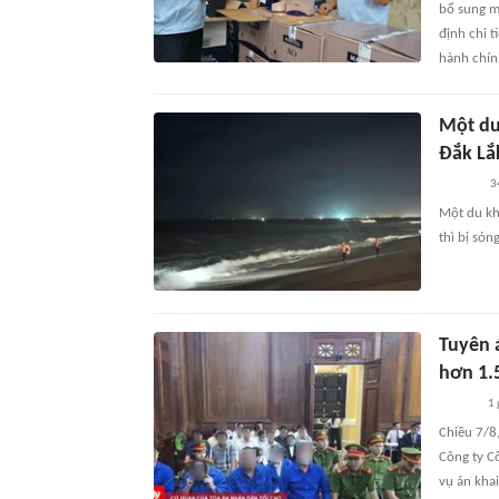
bổ sung m
định chi 
hành chín
Một du
Đắk Lắ
3
Một du kh
thì bị són
Tuyên á
hơn 1.
1 
Chiều 7/8
Công ty C
vụ án khai