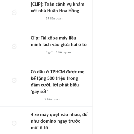
[CLIP]: Toàn cảnh vụ khám
xét nhà Huấn Hoa Hồng
39
liên quan
Clip: Tài xế xe máy liều
mình lách vào giữa hai ô tô
9 giờ
1
liên quan
Cô dâu ở TPHCM được mẹ
kế tặng 500 triệu trong
đám cưới, lời phát biểu
'gây sốt'
2
liên quan
4 xe máy quệt vào nhau, đổ
như domino ngay trước
mũi ô tô