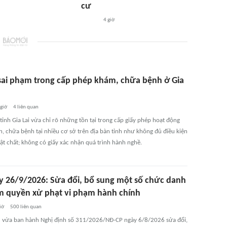
cư
4 giờ
sai phạm trong cấp phép khám, chữa bệnh ở Gia
 giờ
4
liên quan
tỉnh Gia Lai vừa chỉ rõ những tồn tại trong cấp giấy phép hoạt động
, chữa bệnh tại nhiều cơ sở trên địa bàn tỉnh như không đủ điều kiện
ật chất; không có giấy xác nhận quá trình hành nghề.
y 26/9/2026: Sửa đổi, bổ sung một số chức danh
m quyền xử phạt vi phạm hành chính
iờ
500
liên quan
 vừa ban hành Nghị định số 311/2026/NĐ-CP ngày 6/8/2026 sửa đổi,