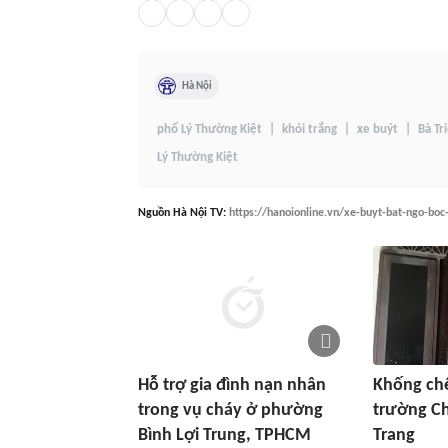
Hà Nội
phố Lý Thường Kiệt
khói trắng
xe buýt
Bà Tr
Lý Thường Kiệt
Nguồn
Hà Nội TV
:
https://hanoionline.vn/xe-buyt-bat-ngo-bo
Hỗ trợ gia đình nạn nhân
Khống chế
trong vụ cháy ở phường
trường C
Bình Lợi Trung, TPHCM
Trang