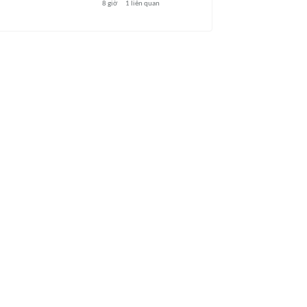
8 giờ
1
liên quan