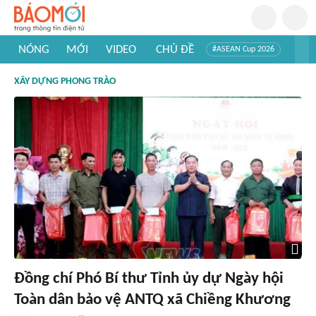
NÓNG
MỚI
VIDEO
CHỦ ĐỀ
#ASEAN Cup 2026
#Trí tuệ nhân tạo
#Mỹ - Iran
#Khám phá Việt Nam
XÂY DỰNG PHONG TRÀO
#Khám phá thế giới
Đồng chí Phó Bí thư Tỉnh ủy dự Ngày hội
Toàn dân bảo vệ ANTQ xã Chiềng Khương