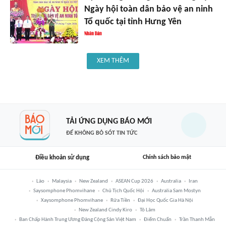
Ngày hội toàn dân bảo vệ an ninh
Tổ quốc tại tỉnh Hưng Yên
XEM THÊM
TẢI ỨNG DỤNG BÁO MỚI
ĐỂ KHÔNG BỎ SÓT TIN TỨC
Điều khoản sử dụng
Chính sách bảo mật
Lào
Malaysia
New Zealand
ASEAN Cup 2026
Australia
Iran
Saysomphone Phomvihane
Chủ Tịch Quốc Hội
Australia Sam Mostyn
Xaysomphone Phomvihane
Rửa Tiền
Đại Học Quốc Gia Hà Nội
New Zealand Cindy Kiro
Tô Lâm
Ban Chấp Hành Trung Ương Đảng Cộng Sản Việt Nam
Điểm Chuẩn
Trần Thanh Mẫn