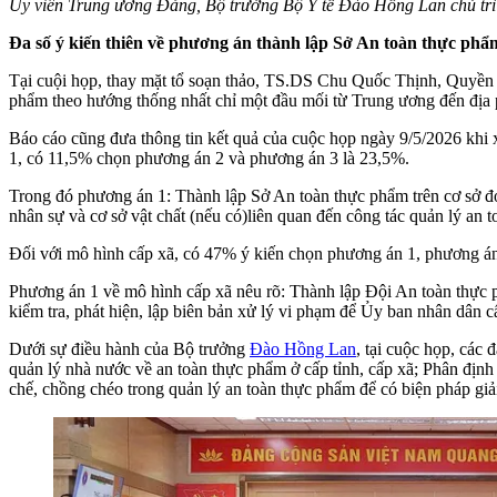
Ủy viên Trung ương Đảng, Bộ trưởng Bộ Y tế Đào Hồng Lan chủ trì
Đa số ý kiến thiên về phương án thành lập Sở An toàn thực phẩm 
Tại cuội họp, thay mặt tổ soạn thảo, TS.DS Chu Quốc Thịnh, Quyền 
phẩm theo hướng thống nhất chỉ một đầu mối từ Trung ương đến địa p
Báo cáo cũng đưa thông tin kết quả của cuộc họp ngày 9/5/2026 khi
1, có 11,5% chọn phương án 2 và phương án 3 là 23,5%.
Trong đó phương án 1: Thành lập Sở An toàn thực phẩm trên cơ sở đơn
nhân sự và cơ sở vật chất (nếu có)liên quan đến công tác quản lý a
Đối với mô hình cấp xã, có 47% ý kiến chọn phương án 1, phương á
Phương án 1 về mô hình cấp xã nêu rõ: Thành lập Đội An toàn thực p
kiểm tra, phát hiện, lập biên bản xử lý vi phạm để Ủy ban nhân dân c
Dưới sự điều hành của Bộ trưởng
Đào Hồng Lan
, tại cuộc họp, các
quản lý nhà nước về an toàn thực phẩm ở cấp tỉnh, cấp xã; Phân địn
chế, chồng chéo trong quản lý an toàn thực phẩm để có biện pháp giả