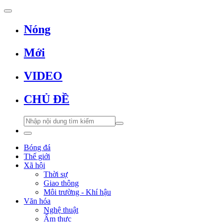
Nóng
Mới
VIDEO
CHỦ ĐỀ
Bóng đá
Thế giới
Xã hội
Thời sự
Giao thông
Môi trường - Khí hậu
Văn hóa
Nghệ thuật
Ẩm thực