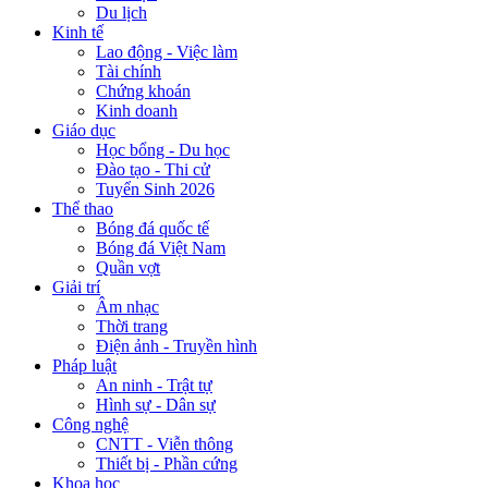
Du lịch
Kinh tế
Lao động - Việc làm
Tài chính
Chứng khoán
Kinh doanh
Giáo dục
Học bổng - Du học
Đào tạo - Thi cử
Tuyển Sinh 2026
Thể thao
Bóng đá quốc tế
Bóng đá Việt Nam
Quần vợt
Giải trí
Âm nhạc
Thời trang
Điện ảnh - Truyền hình
Pháp luật
An ninh - Trật tự
Hình sự - Dân sự
Công nghệ
CNTT - Viễn thông
Thiết bị - Phần cứng
Khoa học