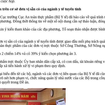
 cuộc họp.
trên cơ sở đơn vị sẵn có của ngành y tế tuyến tỉnh
Cục trưởng Cục An toàn thực phẩm (Bộ Y tế) đã báo cáo về quá trình 
hương. Đồng thời thông tin về một số nội dung cần sự thảo luận, đón
 xin ý kiến tham khảo của các địa phương, Tổ soạn thảo nhận được bì
 vị sẵn có của ngành y tế tuyến tỉnh được giao đầu mối phụ trách quả
n toàn thực phẩm của các đơn vị trực thuộc Sở Công Thương, Sở Nông n
n 2 chiếm 14% và có 39% ý kiến chọn phương án 3.
hẩm trực thuộc Ủy ban nhân dân cấp xã, có con dấu, tài khoản riêng vớ
ấp xã tiến hành xử lý vi phạm theo quy định.
 đại biểu đến từ các bộ, ngành và các đơn vị liên quan của Bộ Y tế đã
h rõ nét hơn phạm vi, chức năng quản lý nhà nước của các Bộ trong cô
i quyết trong Đề án.