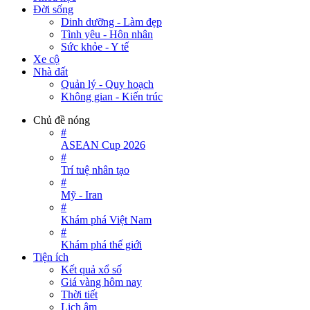
Đời sống
Dinh dưỡng - Làm đẹp
Tình yêu - Hôn nhân
Sức khỏe - Y tế
Xe cộ
Nhà đất
Quản lý - Quy hoạch
Không gian - Kiến trúc
Chủ đề nóng
#
ASEAN Cup 2026
#
Trí tuệ nhân tạo
#
Mỹ - Iran
#
Khám phá Việt Nam
#
Khám phá thế giới
Tiện ích
Kết quả xổ số
Giá vàng hôm nay
Thời tiết
Lịch âm