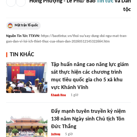
Hồng Phượng - Lê Phú/ Báo
Tin tức
và Dân
tộc
Mặt trận Tổ quốc
Nguồn
Tin Tức TTXVN
:
https://baotintuc.vn/thoi-su/xay-dung-doi-ngu-mat-tran-
gan-dan-vi-loi-ich-thiet-thuc-cua-nhan-dan-20260512145322664.htm
TIN KHÁC
Tập huấn nâng cao năng lực giám
sát thực hiện các chương trình
mục tiêu quốc gia cho 5 xã khu
vực Khánh Vĩnh
1 giờ
Đẩy mạnh tuyên truyền kỷ niệm
138 năm Ngày sinh Chủ tịch Tôn
Đức Thắng
5 giờ