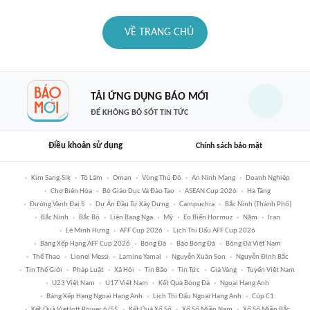
VỀ TRANG CHỦ
TẢI ỨNG DỤNG BÁO MỚI
ĐỂ KHÔNG BỎ SÓT TIN TỨC
Điều khoản sử dụng
Chính sách bảo mật
Kim Sang-Sik
Tô Lâm
Oman
Vùng Thủ Đô
An Ninh Mạng
Doanh Nghiệp
Chợ Biên Hòa
Bộ Giáo Dục Và Đào Tạo
ASEAN Cup 2026
Hạ Tầng
Đường Vành Đai 5
Dự Án Đầu Tư Xây Dựng
Campuchia
Bắc Ninh (thành Phố)
Bắc Ninh
Bắc Bộ
Liên Bang Nga
Mỹ
Eo Biển Hormuz
Năm
Iran
Lê Minh Hưng
AFF Cup 2026
Lịch Thi Đấu AFF Cup 2026
Bảng Xếp Hạng AFF Cup 2026
Bóng Đá
Báo Bóng Đá
Bóng Đá Việt Nam
Thể Thao
Lionel Messi
Lamine Yamal
Nguyễn Xuân Son
Nguyễn Đình Bắc
Tin Thế Giới
Pháp Luật
Xã Hội
Tin Bão
Tin Tức
Giá Vàng
Tuyển Việt Nam
U23 Việt Nam
U17 Việt Nam
Kết Quả Bóng Đá
Ngoại Hạng Anh
Bảng Xếp Hạng Ngoại Hạng Anh
Lịch Thi Đấu Ngoại Hạng Anh
Cúp C1
Kết Quả Vietlott Power 6/55
Kết Quả Xổ Số
Xổ Số Miền Nam
Xổ Số Miền Bắc