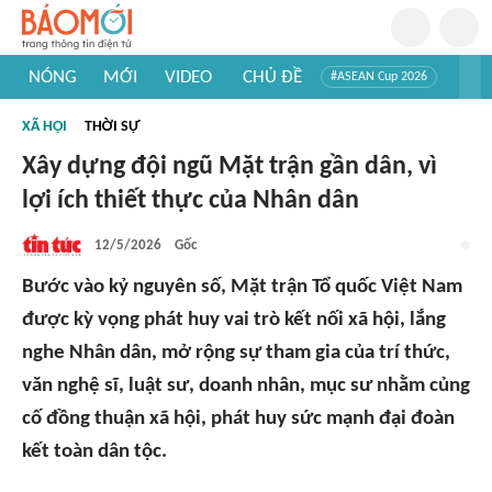
NÓNG
MỚI
VIDEO
CHỦ ĐỀ
#ASEAN Cup 2026
#Trí tuệ nhân tạo
#Mỹ - Iran
#Khám phá Việt Nam
XÃ HỘI
THỜI SỰ
#Khám phá thế giới
Xây dựng đội ngũ Mặt trận gần dân, vì
lợi ích thiết thực của Nhân dân
12/5/2026
Gốc
Bước vào kỷ nguyên số, Mặt trận Tổ quốc Việt Nam
được kỳ vọng phát huy vai trò kết nối xã hội, lắng
nghe Nhân dân, mở rộng sự tham gia của trí thức,
văn nghệ sĩ, luật sư, doanh nhân, mục sư nhằm củng
cố đồng thuận xã hội, phát huy sức mạnh đại đoàn
kết toàn dân tộc.