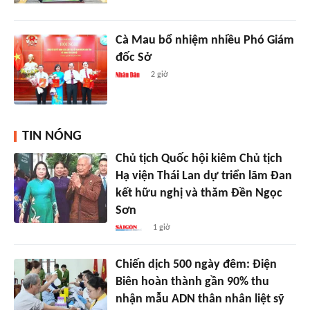
Cà Mau bổ nhiệm nhiều Phó Giám
đốc Sở
2 giờ
TIN NÓNG
Chủ tịch Quốc hội kiêm Chủ tịch
Hạ viện Thái Lan dự triển lãm Đan
kết hữu nghị và thăm Đền Ngọc
Sơn
1 giờ
Chiến dịch 500 ngày đêm: Điện
Biên hoàn thành gần 90% thu
nhận mẫu ADN thân nhân liệt sỹ