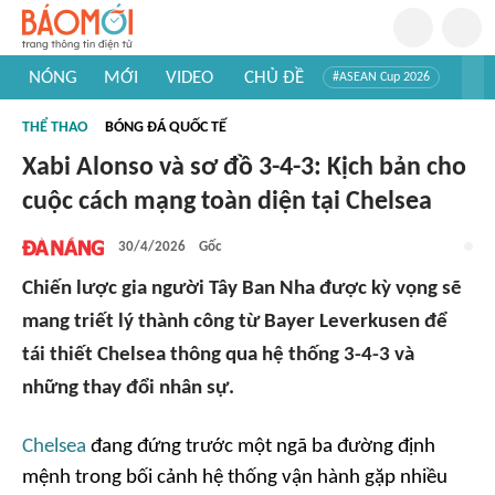
NÓNG
MỚI
VIDEO
CHỦ ĐỀ
#ASEAN Cup 2026
#Trí tuệ nhân tạo
#Mỹ - Iran
#Khám phá Việt Nam
THỂ THAO
BÓNG ĐÁ QUỐC TẾ
#Khám phá thế giới
Xabi Alonso và sơ đồ 3-4-3: Kịch bản cho
cuộc cách mạng toàn diện tại Chelsea
30/4/2026
Gốc
Chiến lược gia người Tây Ban Nha được kỳ vọng sẽ
mang triết lý thành công từ Bayer Leverkusen để
tái thiết Chelsea thông qua hệ thống 3-4-3 và
những thay đổi nhân sự.
Chelsea
đang đứng trước một ngã ba đường định
mệnh trong bối cảnh hệ thống vận hành gặp nhiều