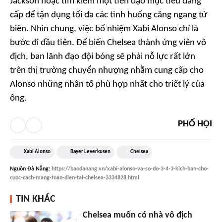
Jackson hoặc tìm kiếm một tiền đạo mục tiêu đẳng
cấp để tận dụng tối đa các tình huống căng ngang từ
biên. Nhìn chung, việc bổ nhiệm Xabi Alonso chỉ là
bước đi đầu tiên. Để biến Chelsea thành ứng viên vô
địch, ban lãnh đạo đội bóng sẽ phải nỗ lực rất lớn
trên thị trường chuyển nhượng nhằm cung cấp cho
Alonso những nhân tố phù hợp nhất cho triết lý của
ông.
PHỐ HỘI
Xabi Alonso
Bayer Leverkusen
Chelsea
Nguồn
Đà Nẵng
:
https://baodanang.vn/xabi-alonso-va-so-do-3-4-3-kich-ban-cho-
cuoc-cach-mang-toan-dien-tai-chelsea-3334828.html
TIN KHÁC
Chelsea muốn có nhà vô địch