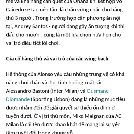
mẽ và khả năng càn quét của Onana khi kết hợp với
Caicedo sẽ tạo nên tấm lá chắn vững chắc cho hàng
thủ 3 người. Trong trường hợp cần phương án nội
tại, Andrey Santos - người đang gây ấn tượng khi thi
đấu cho mượn - cũng là một lựa chọn hứa hẹn cho
vai trò điều tiết lối chơi.
Gia cố hàng thủ và vai trò của các wing-back
Hệ thống của Alonso yêu cầu những trung vệ có khả
năng chơi chân và đọc tình huống xuất sắc.
Alessandro Bastoni (Inter Milan) và
Ousmane
Diomande
(Sporting Lisbon) đang là những mục tiêu
được nhắm đến để giải quyết sự thiếu ổn định ở
tuyến dưới. Ở vị trí thủ môn, Mike Maignan của AC
Milan là cái tên được khao khát để mang lại sự yên
tâm tuyệt đối trong khung gỗ.