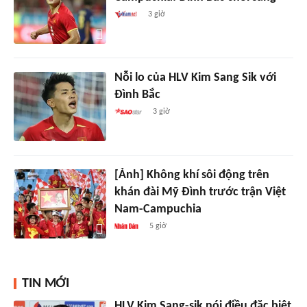
3 giờ
Nỗi lo của HLV Kim Sang Sik với
Đình Bắc
3 giờ
[Ảnh] Không khí sôi động trên
khán đài Mỹ Đình trước trận Việt
Nam-Campuchia
5 giờ
TIN MỚI
HLV Kim Sang-sik nói điều đặc biệt