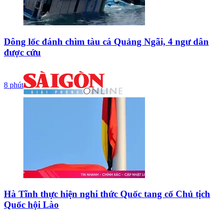
Dông lốc đánh chìm tàu cá Quảng Ngãi, 4 ngư dân
được cứu
8 phút
Hà Tĩnh thực hiện nghi thức Quốc tang cố Chủ tịch
Quốc hội Lào