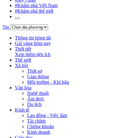
#Khám phá Việt Nam
#Khám phá thế giới
Tin
Thông tin bóng đá
Giá vàng hôm nay
Thời tiết
Xem thêm tiện ích
Thế giới
Xã hội
Thời sự
Giao thông
Môi trường - Khí hậu
Văn hóa
Nghệ thuật
Ẩm thực
Du lịch
Kinh tế
Lao động - Việc làm
Tài chính
Chứng khoán
Kinh doanh
Giáo dục