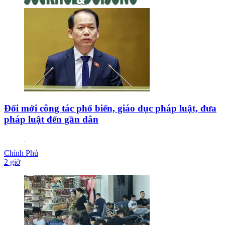
Đổi mới công tác phổ biến, giáo dục pháp luật, đưa
pháp luật đến gần dân
Chính Phủ
2 giờ