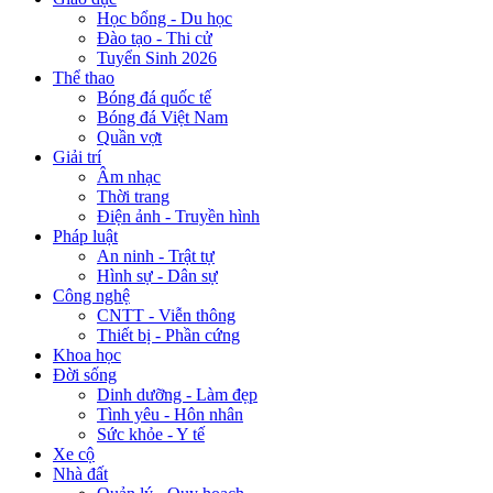
Học bổng - Du học
Đào tạo - Thi cử
Tuyển Sinh 2026
Thể thao
Bóng đá quốc tế
Bóng đá Việt Nam
Quần vợt
Giải trí
Âm nhạc
Thời trang
Điện ảnh - Truyền hình
Pháp luật
An ninh - Trật tự
Hình sự - Dân sự
Công nghệ
CNTT - Viễn thông
Thiết bị - Phần cứng
Khoa học
Đời sống
Dinh dưỡng - Làm đẹp
Tình yêu - Hôn nhân
Sức khỏe - Y tế
Xe cộ
Nhà đất