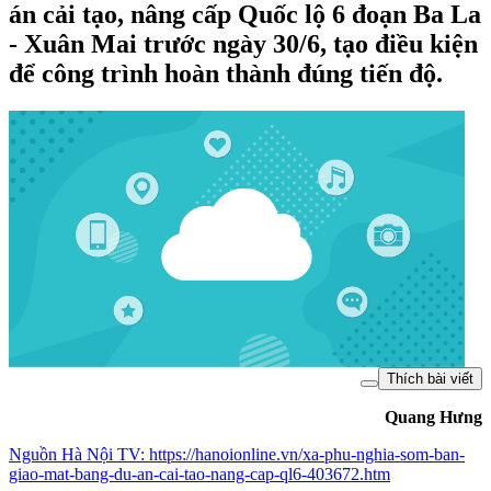
án cải tạo, nâng cấp Quốc lộ 6 đoạn Ba La
- Xuân Mai trước ngày 30/6, tạo điều kiện
để công trình hoàn thành đúng tiến độ.
Thích bài viết
Quang Hưng
Nguồn
Hà Nội TV
:
https://hanoionline.vn/xa-phu-nghia-som-ban-
giao-mat-bang-du-an-cai-tao-nang-cap-ql6-403672.htm