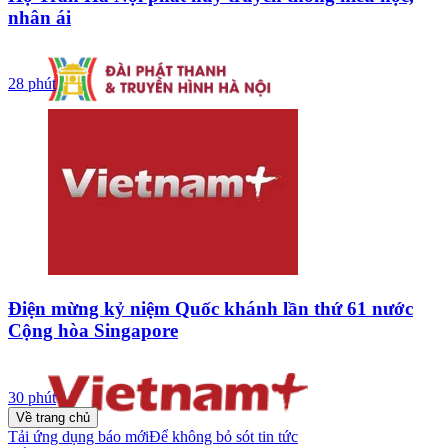
nhân ái
28 phút
Điện mừng kỷ niệm Quốc khánh lần thứ 61 nước
Cộng hòa Singapore
30 phút
Về trang chủ
Tải ứng dụng báo mới
Để không bỏ sót tin tức