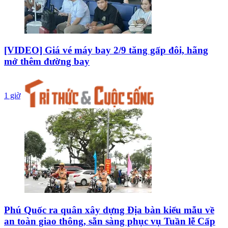
[VIDEO] Giá vé máy bay 2/9 tăng gấp đôi, hãng
mở thêm đường bay
1 giờ
Phú Quốc ra quân xây dựng Địa bàn kiểu mẫu về
an toàn giao thông, sẵn sàng phục vụ Tuần lễ Cấp