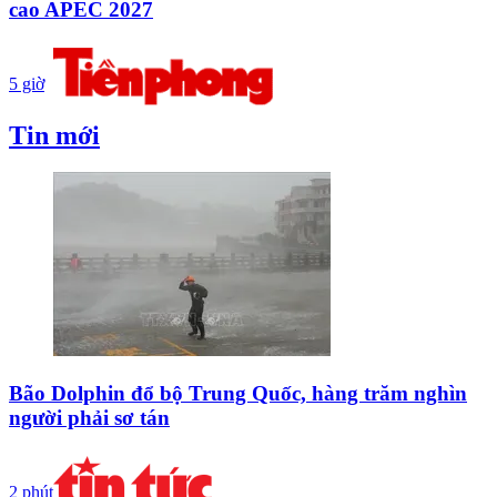
cao APEC 2027
5 giờ
Tin mới
Bão Dolphin đổ bộ Trung Quốc, hàng trăm nghìn
người phải sơ tán
2 phút