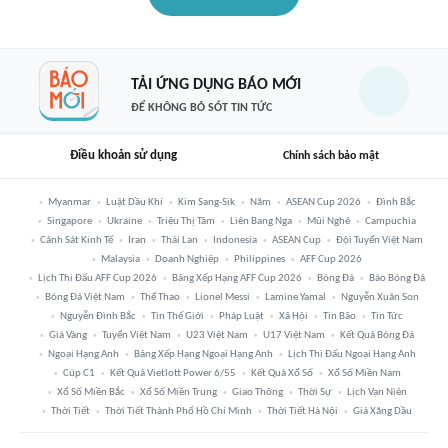
TẢI ỨNG DỤNG BÁO MỚI
ĐỂ KHÔNG BỎ SÓT TIN TỨC
Điều khoản sử dụng
Chính sách bảo mật
Myanmar
Luật Dầu Khí
Kim Sang-Sik
Năm
ASEAN Cup 2026
Đình Bắc
Singapore
Ukraine
Triệu Thị Tâm
Liên Bang Nga
Mũi Nghê
Campuchia
Cảnh Sát Kinh Tế
Iran
Thái Lan
Indonesia
ASEAN Cup
Đội Tuyển Việt Nam
Malaysia
Doanh Nghiệp
Philippines
AFF Cup 2026
Lịch Thi Đấu AFF Cup 2026
Bảng Xếp Hạng AFF Cup 2026
Bóng Đá
Báo Bóng Đá
Bóng Đá Việt Nam
Thể Thao
Lionel Messi
Lamine Yamal
Nguyễn Xuân Son
Nguyễn Đình Bắc
Tin Thế Giới
Pháp Luật
Xã Hội
Tin Bão
Tin Tức
Giá Vàng
Tuyển Việt Nam
U23 Việt Nam
U17 Việt Nam
Kết Quả Bóng Đá
Ngoại Hạng Anh
Bảng Xếp Hạng Ngoại Hạng Anh
Lịch Thi Đấu Ngoại Hạng Anh
Cúp C1
Kết Quả Vietlott Power 6/55
Kết Quả Xổ Số
Xổ Số Miền Nam
Xổ Số Miền Bắc
Xổ Số Miền Trung
Giao Thông
Thời Sự
Lịch Vạn Niên
Thời Tiết
Thời Tiết Thành Phố Hồ Chí Minh
Thời Tiết Hà Nội
Giá Xăng Dầu