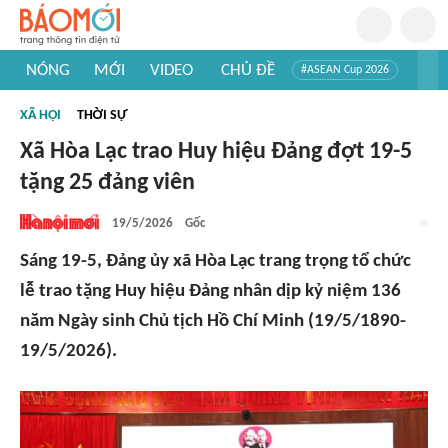
NÓNG
MỚI
VIDEO
CHỦ ĐỀ
#ASEAN Cup 2026
#Trí tuệ nhân tạo
#Mỹ - Iran
#Khám phá Việt Nam
XÃ HỘI
THỜI SỰ
#Khám phá thế giới
Xã Hòa Lạc trao Huy hiệu Đảng đợt 19-5
tặng 25 đảng viên
19/5/2026
Gốc
Sáng 19-5, Đảng ủy xã Hòa Lạc trang trọng tổ chức
lễ trao tặng Huy hiệu Đảng nhân dịp kỷ niệm 136
năm Ngày sinh Chủ tịch Hồ Chí Minh (19/5/1890-
19/5/2026).