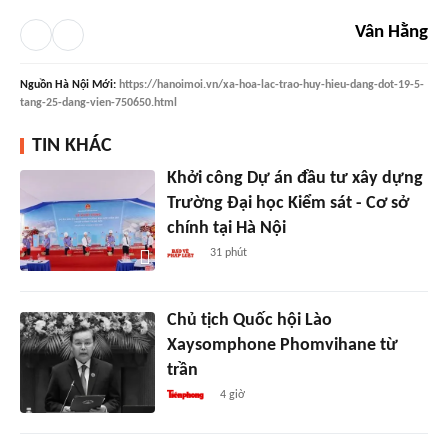
Vân Hằng
Nguồn
Hà Nội Mới
:
https://hanoimoi.vn/xa-hoa-lac-trao-huy-hieu-dang-dot-19-5-
tang-25-dang-vien-750650.html
TIN KHÁC
Khởi công Dự án đầu tư xây dựng
Trường Đại học Kiểm sát - Cơ sở
chính tại Hà Nội
31 phút
Chủ tịch Quốc hội Lào
Xaysomphone Phomvihane từ
trần
4 giờ