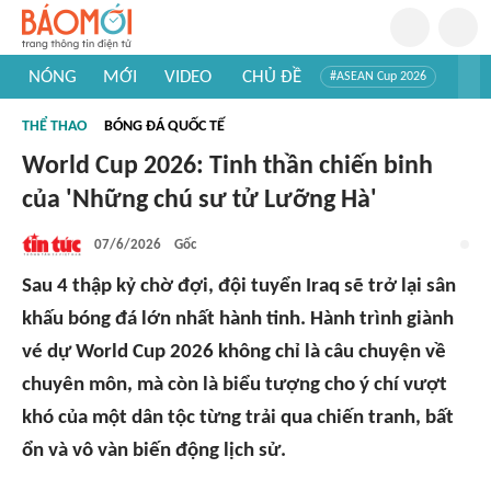
NÓNG
MỚI
VIDEO
CHỦ ĐỀ
#ASEAN Cup 2026
#Tuyển sinh đại học 2026
#Trí tuệ nhân tạo
#Mỹ - Iran
THỂ THAO
BÓNG ĐÁ QUỐC TẾ
#Khám phá Việt Nam
#Khám phá thế giới
World Cup 2026: Tinh thần chiến binh
của 'Những chú sư tử Lưỡng Hà'
07/6/2026
Gốc
Sau 4 thập kỷ chờ đợi, đội tuyển Iraq sẽ trở lại sân
khấu bóng đá lớn nhất hành tinh. Hành trình giành
vé dự World Cup 2026 không chỉ là câu chuyện về
chuyên môn, mà còn là biểu tượng cho ý chí vượt
khó của một dân tộc từng trải qua chiến tranh, bất
ổn và vô vàn biến động lịch sử.