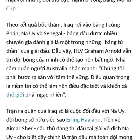
mặt với những đối thủ cực mạnh ở vòng bảng World
Cup.
Theo kết quả bốc thăm, Iraq rơi vào bảng I cùng
Pháp, Na Uy và Senegal - bảng đấu được nhiều
chuyên gia đánh giá là một trong những “bảng tử
thần” của giải đấu. Dẫu vậy, HLV Graham Arnold vẫn
tin đội bóng của mình có thể tạo nên bất ngờ. Nhà
cầm quân người Australia nhấn mạnh: “Chúng tôi
phải bước ra sân với tâm thế vững. Điều quan trọng
là niềm tin có thể làm nên điều đặc biệt và khiến cả
thế giới
phải ngạc nhiên”.
Trận ra quân của Iraq sẽ là cuộc đối đầu với Na Uy,
đội bóng sở hữu siêu sao
Erling Haaland
. Tiền vệ
Aimar Sher - cầu thủ đang thi đấu tại giải vô địch Na
Uy - cho biết đây chính là trận đấu mà toàn đội mong