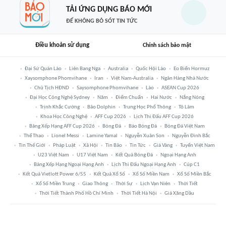
TẢI ỨNG DỤNG BÁO MỚI
ĐỂ KHÔNG BỎ SÓT TIN TỨC
Điều khoản sử dụng
Chính sách bảo mật
Đại Sứ Quán Lào
Liên Bang Nga
Australia
Quốc Hội Lào
Eo Biển Hormuz
Xaysomphone Phomvihane
Iran
Việt Nam-Australia
Ngân Hàng Nhà Nước
Chủ Tịch HĐND
Saysomphone Phomvihane
Lào
ASEAN Cup 2026
Đại Học Công Nghệ Sydney
Năm
Điểm Chuẩn
Hai Nước
Nắng Nóng
Trịnh Khắc Cường
Bão Dolphin
Trung Học Phổ Thông
Tô Lâm
Khoa Học Công Nghệ
AFF Cup 2026
Lịch Thi Đấu AFF Cup 2026
Bảng Xếp Hạng AFF Cup 2026
Bóng Đá
Báo Bóng Đá
Bóng Đá Việt Nam
Thể Thao
Lionel Messi
Lamine Yamal
Nguyễn Xuân Son
Nguyễn Đình Bắc
Tin Thế Giới
Pháp Luật
Xã Hội
Tin Bão
Tin Tức
Giá Vàng
Tuyển Việt Nam
U23 Việt Nam
U17 Việt Nam
Kết Quả Bóng Đá
Ngoại Hạng Anh
Bảng Xếp Hạng Ngoại Hạng Anh
Lịch Thi Đấu Ngoại Hạng Anh
Cúp C1
Kết Quả Vietlott Power 6/55
Kết Quả Xổ Số
Xổ Số Miền Nam
Xổ Số Miền Bắc
Xổ Số Miền Trung
Giao Thông
Thời Sự
Lịch Vạn Niên
Thời Tiết
Thời Tiết Thành Phố Hồ Chí Minh
Thời Tiết Hà Nội
Giá Xăng Dầu