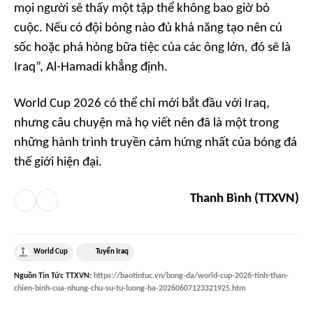
mọi người sẽ thấy một tập thể không bao giờ bỏ
cuộc. Nếu có đội bóng nào đủ khả năng tạo nên cú
sốc hoặc phá hỏng bữa tiệc của các ông lớn, đó sẽ là
Iraq”, Al-Hamadi khẳng định.
World Cup 2026 có thể chỉ mới bắt đầu với Iraq,
nhưng câu chuyện mà họ viết nên đã là một trong
những hành trình truyền cảm hứng nhất của bóng đá
thế giới hiện đại.
Thanh Bình (TTXVN)
World Cup
Tuyển Iraq
Nguồn
Tin Tức TTXVN
:
https://baotintuc.vn/bong-da/world-cup-2026-tinh-than-
chien-binh-cua-nhung-chu-su-tu-luong-ha-20260607123321925.htm