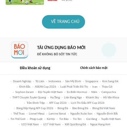
VỀ TRANG CHỦ
TẢI ỨNG DỤNG BÁO MỚI
ĐỂ KHÔNG BỎ SÓT TIN TỨC
Điều khoản sử dụng
Chính sách bảo mật
Doanh Nghiệp
Tô Lâm
Indonesia
Sân Mỹ Đình
Singapore
Kim Sang-Sik
Đình Bắc
ASEAN Cup 2026
Luật Phát Triển Đô Thị
Iran
Tháo Gỡ
Sophon Zaram
Đội Tuyển Việt Nam
Eo Biển Hormuz
Năm
Campuchia
THPT Chuyên Tuyên Quang
Hạ Tầng
Liên Bang Nga
Khánh Sky
Hồ Văn Khoa
Trần Đình Tiệp
AFF Cup 2026
Lịch Thi Đấu AFF Cup 2026
Bảng Xếp Hạng AFF Cup 2026
Bóng Đá
Báo Bóng Đá
Bóng Đá Việt Nam
Thể Thao
Lionel Messi
Lamine Yamal
Nguyễn Xuân Son
Nguyễn Đình Bắc
Tin Thế Giới
Pháp Luật
Xã Hội
Tin Bão
Tin Tức
Giá Vàng
Tuyển Việt Nam
U23 Việt Nam
U17 Việt Nam
Kết Quả Bóng Đá
Ngoại Hạng Anh