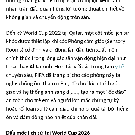
những khán giả khiếm thị hoặc có thị lực kém cảm
nhận trận đấu qua những lời tường thuật chi tiết về
không gian và chuyển động trên sân.
Đến kỳ World Cup 2022 tại Qatar, một cột mốc lịch sử
khác được thiết lập khi các Phòng cảm giác (
Sensory
Rooms
) cố định và di động lần đầu tiên xuất hiện
chính thức trong lòng các sân vận động hiện đại như
Lusail hay Al Janoub. Hợp tác với các trung tâm
y tế
chuyên sâu, FIFA đã trang bị cho các phòng này tai
nghe chống ồn, thảm mềm, đồ chơi kích thích xúc
giác và hệ thống ánh sáng dịu..., tạo ra một "ốc đảo"
an toàn cho trẻ em và người lớn mắc chứng tự kỷ
hoặc rối loạn xử lý cảm giác khi họ bị quá tải bởi tiếng
ồn và đám đông náo nhiệt của khán đài.
Dấu mốc lịch sử tại World Cup 2026