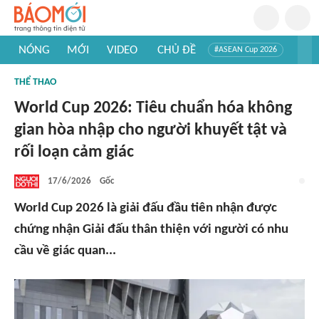
NÓNG
MỚI
VIDEO
CHỦ ĐỀ
#ASEAN Cup 2026
#Trí tuệ nhân tạo
#Mỹ - Iran
#Khám phá Việt Nam
THỂ THAO
#Khám phá thế giới
World Cup 2026: Tiêu chuẩn hóa không
gian hòa nhập cho người khuyết tật và
rối loạn cảm giác
17/6/2026
Gốc
World Cup 2026 là giải đấu đầu tiên nhận được
chứng nhận Giải đấu thân thiện với người có nhu
cầu về giác quan...