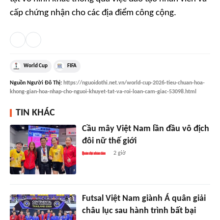
cấp chứng nhận cho các địa điểm công cộng.
World Cup
FIFA
Nguồn
Người Đô Thị
:
https://nguoidothi.net.vn/world-cup-2026-tieu-chuan-hoa-
khong-gian-hoa-nhap-cho-nguoi-khuyet-tat-va-roi-loan-cam-giac-53098.html
TIN KHÁC
Cầu mây Việt Nam lần đầu vô địch
đôi nữ thế giới
2 giờ
Futsal Việt Nam giành Á quân giải
châu lục sau hành trình bất bại