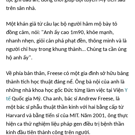
tục ghi dấu ấn, đồng thời giúp đội tuyển Mỹ tiến sâu
trên sân nhà.
Một khán giả từ câu lạc bộ người hâm mộ bày tỏ
đồng cảm, nói: "Anh ấy cao 1m90, khỏe mạnh,
nhanh nhẹn, giỏi cản phá phạt đền, thông minh và là
người chỉ huy trong khung thành… Chúng ta cần ủng
hộ anh ấy".
Về phía bản thân, Freese có một gia đình sở hữu bảng
thành tích học thuật đáng nể. Ông bà nội của anh là
những nhà khoa học gốc Đức từng làm việc tại Viện
Y
tế
Quốc gia Mỹ. Cha anh, bác sĩ Andrew Freese, là
một bác sĩ phẫu thuật thần kinh với hai bằng cấp từ
Harvard và bằng tiến sĩ của MIT. Năm 2001, ông thực
hiện ca thử nghiệm liệu pháp gen điều trị bệnh thần
kinh đầu tiên thành công trên người.