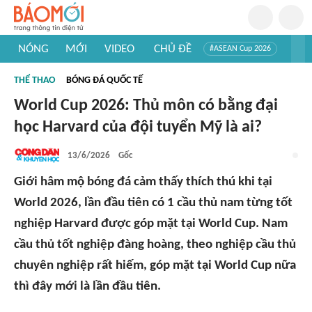
NÓNG
MỚI
VIDEO
CHỦ ĐỀ
#ASEAN Cup 2026
#Trí tuệ nhân tạo
#Mỹ - Iran
#Khám phá Việt Nam
THỂ THAO
BÓNG ĐÁ QUỐC TẾ
#Khám phá thế giới
World Cup 2026: Thủ môn có bằng đại
học Harvard của đội tuyển Mỹ là ai?
13/6/2026
Gốc
Giới hâm mộ bóng đá cảm thấy thích thú khi tại
World 2026, lần đầu tiên có 1 cầu thủ nam từng tốt
nghiệp Harvard được góp mặt tại World Cup. Nam
cầu thủ tốt nghiệp đàng hoàng, theo nghiệp cầu thủ
chuyên nghiệp rất hiếm, góp mặt tại World Cup nữa
thì đây mới là lần đầu tiên.