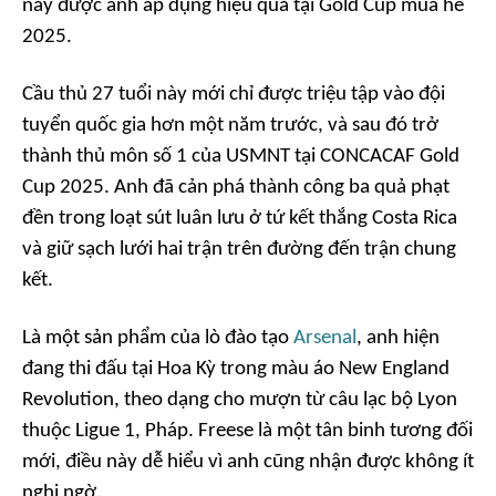
này được anh áp dụng hiệu quả tại Gold Cup mùa hè
2025.
Cầu thủ 27 tuổi này mới chỉ được triệu tập vào đội
tuyển quốc gia hơn một năm trước, và sau đó trở
thành thủ môn số 1 của USMNT tại CONCACAF Gold
Cup 2025. Anh đã cản phá thành công ba quả phạt
đền trong loạt sút luân lưu ở tứ kết thắng Costa Rica
và giữ sạch lưới hai trận trên đường đến trận chung
kết.
Là một sản phẩm của lò đào tạo
Arsenal
, anh hiện
đang thi đấu tại Hoa Kỳ trong màu áo New England
Revolution, theo dạng cho mượn từ câu lạc bộ Lyon
thuộc Ligue 1, Pháp. Freese là một tân binh tương đối
mới, điều này dễ hiểu vì anh cũng nhận được không ít
nghi ngờ.