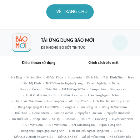
VỀ TRANG CHỦ
TẢI ỨNG DỤNG BÁO MỚI
ĐỂ KHÔNG BỎ SÓT TIN TỨC
Điều khoản sử dụng
Chính sách bảo mật
Hạ Tầng
Khánh Sky
Hồ Văn Khoa
Indonesia
Đình Bắc
Trần Đình Tiệp
Iran
Sân Mỹ Đình
THPT Chuyên Tuyên Quang
Doanh Nghiệp
Tô Lâm
Sophon Zaram
Tháo Gỡ
ASEAN Cup 2026
Campuchia
Singapore
Luật Phát Triển Đô Thị
Eo Biển Hormuz
Liên Bang Nga
Năm
Đội Tuyển Việt Nam
Kim Sang-Sik
AFF Cup 2026
Lịch Thi Đấu AFF Cup 2026
Bảng Xếp Hạng AFF Cup 2026
Bóng Đá
Báo Bóng Đá
Bóng Đá Việt Nam
Thể Thao
Lionel Messi
Lamine Yamal
Nguyễn Xuân Son
Nguyễn Đình Bắc
Tin Thế Giới
Pháp Luật
Xã Hội
Tin Bão
Tin Tức
Giá Vàng
Tuyển Việt Nam
U23 Việt Nam
U17 Việt Nam
Kết Quả Bóng Đá
Ngoại Hạng Anh
Bảng Xếp Hạng Ngoại Hạng Anh
Lịch Thi Đấu Ngoại Hạng Anh
Cúp C1
Kết Quả Vietlott Power 6/55
Kết Quả Xổ Số
Xổ Số Miền Nam
Xổ Số Miền Bắc