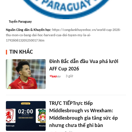
Tuyển Paraguay
Nguồn
Công dân & Khuyến học
:
https://congdankhuyenhoc.vn/world-cup-2026-
thu-mon-co-bang-dai-hoc-harvard-cua-doi-tuyen-my-la-ai-
179260613205250017.htm
TIN KHÁC
Đình Bắc dẫn đầu Vua phá lưới
AFF Cup 2026
3 giờ
TRỰC TIẾPTrực tiếp
Middlesbrough vs Wrexham:
Middlesbrough gia tăng sức ép
nhưng chưa thể ghi bàn