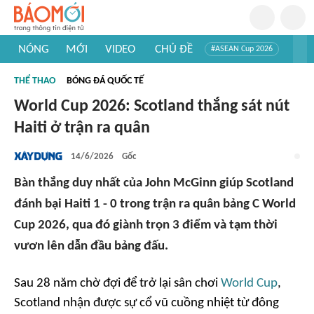
NÓNG
MỚI
VIDEO
CHỦ ĐỀ
#ASEAN Cup 2026
#Trí tuệ nhân tạo
#Mỹ - Iran
#Khám phá Việt Nam
THỂ THAO
BÓNG ĐÁ QUỐC TẾ
#Khám phá thế giới
World Cup 2026: Scotland thắng sát nút
Haiti ở trận ra quân
14/6/2026
Gốc
Bàn thắng duy nhất của John McGinn giúp Scotland
đánh bại Haiti 1 - 0 trong trận ra quân bảng C World
Cup 2026, qua đó giành trọn 3 điểm và tạm thời
vươn lên dẫn đầu bảng đấu.
Sau 28 năm chờ đợi để trở lại sân chơi
World Cup
,
Scotland nhận được sự cổ vũ cuồng nhiệt từ đông