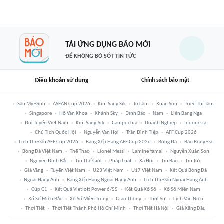
TẢI ỨNG DỤNG BÁO MỚI
ĐỂ KHÔNG BỎ SÓT TIN TỨC
Điều khoản sử dụng
Chính sách bảo mật
Sân Mỹ Đình
ASEAN Cup 2026
Kim Sang Sik
Tô Lâm
Xuân Son
Triệu Thị Tâm
Singapore
Hồ Văn Khoa
Khánh Sky
Đình Bắc
Năm
Liên Bang Nga
Đội Tuyển Việt Nam
Kim Sang-Sik
Campuchia
Doanh Nghiệp
Indonesia
Chủ Tịch Quốc Hội
Nguyễn Văn Hợi
Trần Đình Tiệp
AFF Cup 2026
Lịch Thi Đấu AFF Cup 2026
Bảng Xếp Hạng AFF Cup 2026
Bóng Đá
Báo Bóng Đá
Bóng Đá Việt Nam
Thể Thao
Lionel Messi
Lamine Yamal
Nguyễn Xuân Son
Nguyễn Đình Bắc
Tin Thế Giới
Pháp Luật
Xã Hội
Tin Bão
Tin Tức
Giá Vàng
Tuyển Việt Nam
U23 Việt Nam
U17 Việt Nam
Kết Quả Bóng Đá
Ngoại Hạng Anh
Bảng Xếp Hạng Ngoại Hạng Anh
Lịch Thi Đấu Ngoại Hạng Anh
Cúp C1
Kết Quả Vietlott Power 6/55
Kết Quả Xổ Số
Xổ Số Miền Nam
Xổ Số Miền Bắc
Xổ Số Miền Trung
Giao Thông
Thời Sự
Lịch Vạn Niên
Thời Tiết
Thời Tiết Thành Phố Hồ Chí Minh
Thời Tiết Hà Nội
Giá Xăng Dầu