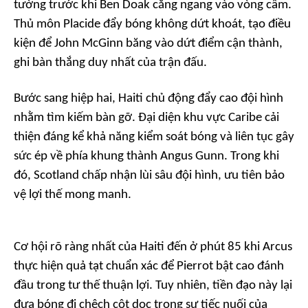
tường trước khi Ben Doak căng ngang vào vòng cấm.
Thủ môn Placide đẩy bóng không dứt khoát, tạo điều
kiện để John McGinn băng vào dứt điểm cận thành,
ghi bàn thắng duy nhất của trận đấu.
Bước sang hiệp hai, Haiti chủ động đẩy cao đội hình
nhằm tìm kiếm bàn gỡ. Đại diện khu vực Caribe cải
thiện đáng kể khả năng kiểm soát bóng và liên tục gây
sức ép về phía khung thành Angus Gunn. Trong khi
đó, Scotland chấp nhận lùi sâu đội hình, ưu tiên bảo
vệ lợi thế mong manh.
Cơ hội rõ ràng nhất của Haiti đến ở phút 85 khi Arcus
thực hiện quả tạt chuẩn xác để Pierrot bật cao đánh
đầu trong tư thế thuận lợi. Tuy nhiên, tiền đạo này lại
đưa bóng đi chệch cột dọc trong sự tiếc nuối của