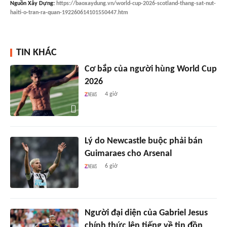
Nguồn
Xây Dựng
:
https://baoxaydung.vn/world-cup-2026-scotland-thang-sat-nut-
haiti-o-tran-ra-quan-192260614101550447.htm
TIN KHÁC
Cơ bắp của người hùng World Cup
2026
4 giờ
Lý do Newcastle buộc phải bán
Guimaraes cho Arsenal
6 giờ
Người đại diện của Gabriel Jesus
chính thức lên tiếng về tin đồn