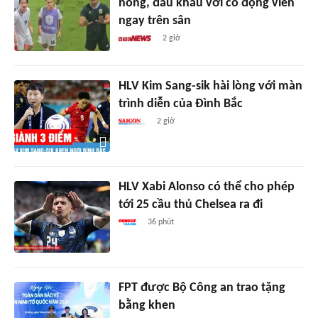
nóng, đấu khẩu với cổ động viên
ngay trên sân
2 giờ
HLV Kim Sang-sik hài lòng với màn
trình diễn của Đình Bắc
2 giờ
HLV Xabi Alonso có thể cho phép
tới 25 cầu thủ Chelsea ra đi
36 phút
FPT được Bộ Công an trao tặng
bằng khen