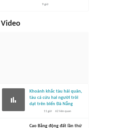
9 giờ
Video
Khoảnh khắc tàu hải quân,
tàu cá cứu hai người trôi
dạt trên biển Đà Nẵng
11 giờ
62
liên quan
Cao Bằng động đất lần thứ