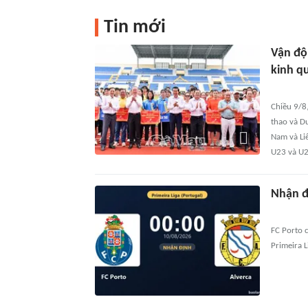
Tin mới
Vận độn
kinh q
Chiều 9/8
thao và D
Nam và Li
U23 và U
Nhận đị
FC Porto 
Primeira L