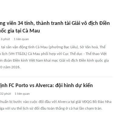
g viên 34 tỉnh, thành tranh tài Giải vô địch Điền
uốc gia tại Cà Mau
6 phút
1
liên quan
, tại sân vận động tỉnh Cà Mau (phường Bạc Liêu), Sở Văn hoá, Thể
u lịch (VH-TT&DL) Cà Mau phối hợp với Cục Thể dục - Thể thao Việt
ên đoàn Điền kinh Việt Nam khai mạc Giải vô địch Điền kinh quốc gia
20 năm 2026.
nh FC Porto vs Alverca: đội hình dự kiến
32 phút
1
liên quan
chuẩn bị bước vào cuộc đối đầu với Alverca tại giải VĐQG Bồ Đào Nha
iga với ưu thế lịch sử đối đầu toàn thắng ở cả hai lần chạm trán.