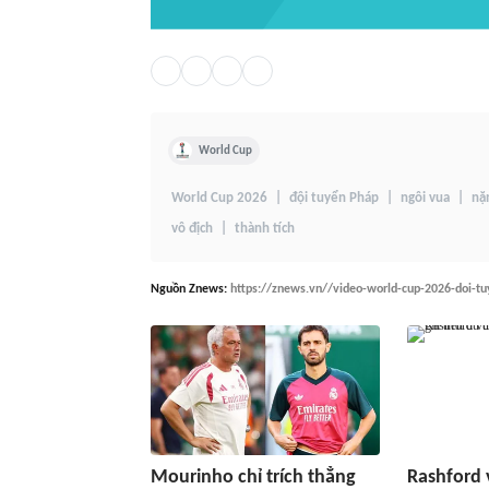
World Cup
World Cup 2026
đội tuyển Pháp
ngôi vua
nặ
vô địch
thành tích
Nguồn
Znews
:
https://znews.vn//video-world-cup-2026-doi-t
Mourinho chỉ trích thẳng
Rashford 