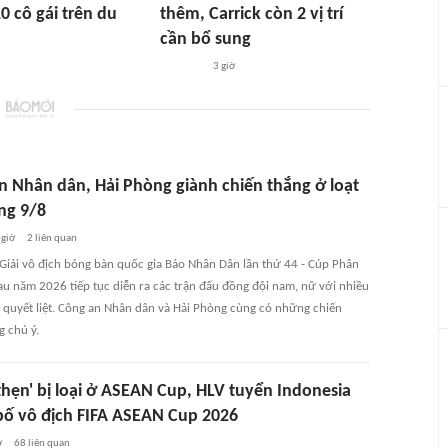
0 cô gái trên du
thêm, Carrick còn 2 vị trí
cần bổ sung
3 giờ
n Nhân dân, Hải Phòng giành chiến thắng ở loạt
ng 9/8
 giờ
2
liên quan
 Giải vô địch bóng bàn quốc gia Báo Nhân Dân lần thứ 44 - Cúp Phân
u năm 2026 tiếp tục diễn ra các trận đấu đồng đội nam, nữ với nhiều
i quyết liệt. Công an Nhân dân và Hải Phòng cùng có những chiến
g chú ý.
thẹn' bị loại ở ASEAN Cup, HLV tuyển Indonesia
bố vô địch FIFA ASEAN Cup 2026
ờ
68
liên quan