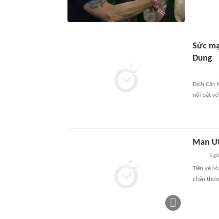
Sức ma
Dung
Dịch Cân K
nổi bật v
Man Ut
5 gi
Tiền vệ M
chấn thươ