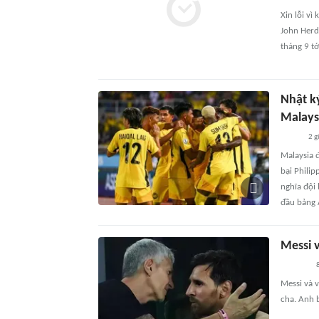
Xin lỗi vì
John Herd
tháng 9 tớ
Nhật k
Malays
2 g
Malaysia 
bại Philip
nghĩa đội
đầu bảng 
Messi 
8
Messi và 
cha. Anh 