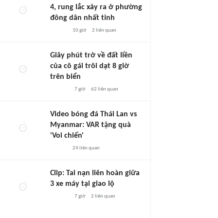
4, rung lắc xảy ra ở phường
đông dân nhất tỉnh
10 giờ
2
liên quan
Giây phút trở về đất liền
của cô gái trôi dạt 8 giờ
trên biển
7 giờ
62
liên quan
Video bóng đá Thái Lan vs
Myanmar: VAR tặng quà
'Voi chiến'
24
liên quan
Clip: Tai nạn liên hoàn giữa
3 xe máy tại giao lộ
7 giờ
2
liên quan