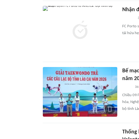
Nhận đị
FC Porto s
tài hứa hẹ
Bế mạc 
năm 2
36
Chiều 09/
hóa, Nghệ 
bộ tỉnh L
Thống 