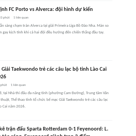
nh FC Porto vs Alverca: đội hình dự kiến
33 phút
1
liên quan
ẵn sàng chạm trán Alverca tại giải Primeira Liga Bồ Đào Nha. Màn so
n gay kịch tính khi cả hai đội đều hướng đến chiến thắng đầu tay.
Giải Taekwondo trẻ các câu lạc bộ tỉnh Lào Cai
026
 phút
1
liên quan
8, tại Nhà thi đấu đa năng tỉnh (phường Cam Đường), Trung tâm Văn
thuật, Thể thao tỉnh tổ chức bế mạc Giải Taekwondo trẻ các câu lạc
ào Cai năm 2026.
kê trận đấu Sparta Rotterdam 0-1 Feyenoord: L.