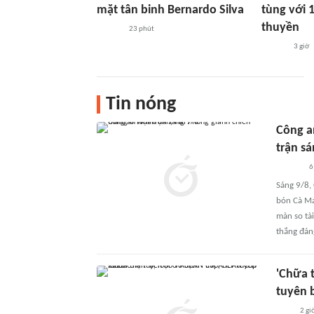
mặt tân binh Bernardo Silva
tùng với 1
thuyền
23 phút
3 giờ
Tin nóng
Công a
trận sá
6
Sáng 9/8,
bón Cà Ma
màn so tà
thắng đán
'Chữa 
tuyên 
2 gi