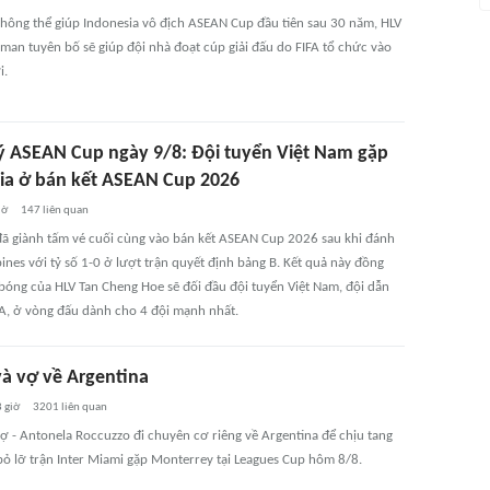
 không thể giúp Indonesia vô địch ASEAN Cup đầu tiên sau 30 năm, HLV
man tuyên bố sẽ giúp đội nhà đoạt cúp giải đấu do FIFA tổ chức vào
i.
ý ASEAN Cup ngày 9/8: Đội tuyển Việt Nam gặp
ia ở bán kết ASEAN Cup 2026
iờ
147
liên quan
đã giành tấm vé cuối cùng vào bán kết ASEAN Cup 2026 sau khi đánh
pines với tỷ số 1-0 ở lượt trận quyết định bảng B. Kết quả này đồng
 bóng của HLV Tan Cheng Hoe sẽ đối đầu đội tuyển Việt Nam, đội dẫn
A, ở vòng đấu dành cho 4 đội mạnh nhất.
và vợ về Argentina
 giờ
3201
liên quan
vợ - Antonela Roccuzzo đi chuyên cơ riêng về Argentina để chịu tang
bỏ lỡ trận Inter Miami gặp Monterrey tại Leagues Cup hôm 8/8.