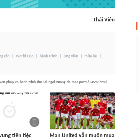
Thái Viên
ng cân
World Cup
hành trình
ứng viên
mùa hè
uyen-phap-va-hanh-trinh-tim-lai-ngoi-vuong-da-mat-post1654592.html
vung tiền tiệc
Man United vẫn muốn mua