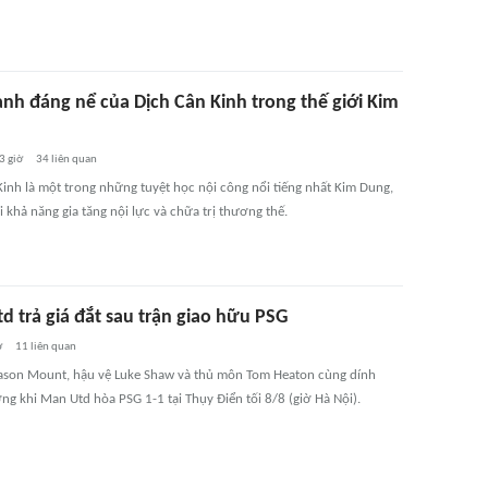
̣nh đáng nể của Dịch Cân Kinh trong thế giới Kim
3 giờ
34
liên quan
inh là một trong những tuyệt học nội công nổi tiếng nhất Kim Dung,
ới khả năng gia tăng nội lực và chữa trị thương thế.
d trả giá đắt sau trận giao hữu PSG
ờ
11
liên quan
ason Mount, hậu vệ Luke Shaw và thủ môn Tom Heaton cùng dính
ng khi Man Utd hòa PSG 1-1 tại Thụy Điển tối 8/8 (giờ Hà Nội).