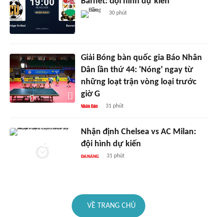
Barnet: đội hình dự kiến
30 phút
Giải Bóng bàn quốc gia Báo Nhân
Dân lần thứ 44: 'Nóng' ngay từ
những loạt trận vòng loại trước
giờ G
31 phút
Nhận định Chelsea vs AC Milan:
đội hình dự kiến
31 phút
VỀ TRANG CHỦ