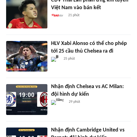
CĐV Thái Lan phản ứng khi tuyển
Việt Nam vào bán kết
21 phút
HLV Xabi Alonso có thể cho phép
tới 25 cầu thủ Chelsea ra đi
25 phút
Nhận định Chelsea vs AC Milan:
đội hình dự kiến
29 phút
Nhận định Cambridge United vs