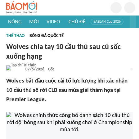
NÓNG
MỚI
VIDEO
CHỦ ĐỀ
#ASEAN Cup 2026
#Trí tuệ nhân tạo
#Mỹ - Iran
#Khám phá Việt Nam
THỂ THAO
BÓNG ĐÁ QUỐC TẾ
#Khám phá thế giới
Wolves chia tay 10 cầu thủ sau cú sốc
xuống hạng
07/6/2026
Gốc
Wolves bắt đầu cuộc cải tổ lực lượng khi xác nhận
10 cầu thủ sẽ rời CLB sau mùa giải thảm họa tại
Premier League.