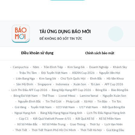
TẢI ỨNG DỤNG BÁO MỚI
ĐỂ KHÔNG BỎ SÓT TIN TỨC
Điều khoản sử dụng
Chính sách bảo mật
Campuchia
Năm
Trần Đình Tiệp
Kim Sang-Sik
Doanh Nghiệp
Khánh Sky
Triệu Thị Tâm
Đội Tuyển Việt Nam
ASEAN Cup 2026
Nguyễn Văn Hợi
Liên Bang Nga
Kim Sang Sik
Chủ Tịch Quốc Hội
Đình Bắc
Hồ Văn Khoa
Sân Mỹ Đình
Singapore
Indonesia
Xuân Son
Tô Lâm
AFF Cup 2026
Lịch Thi Đấu AFF Cup 2026
Bảng Xếp Hạng AFF Cup 2026
Bóng Đá
Báo Bóng Đá
Bóng Đá Việt Nam
Thể Thao
Lionel Messi
Lamine Yamal
Nguyễn Xuân Son
Nguyễn Đình Bắc
Tin Thế Giới
Pháp Luật
Xã Hội
Tin Bão
Tin Tức
Giá Vàng
Tuyển Việt Nam
U23 Việt Nam
U17 Việt Nam
Kết Quả Bóng Đá
Ngoại Hạng Anh
Bảng Xếp Hạng Ngoại Hạng Anh
Lịch Thi Đấu Ngoại Hạng Anh
Cúp C1
Kết Quả Vietlott Power 6/55
Kết Quả Xổ Số
Xổ Số Miền Nam
Xổ Số Miền Bắc
Xổ Số Miền Trung
Giao Thông
Thời Sự
Lịch Vạn Niên
Thời Tiết
Thời Tiết Thành Phố Hồ Chí Minh
Thời Tiết Hà Nội
Giá Xăng Dầu