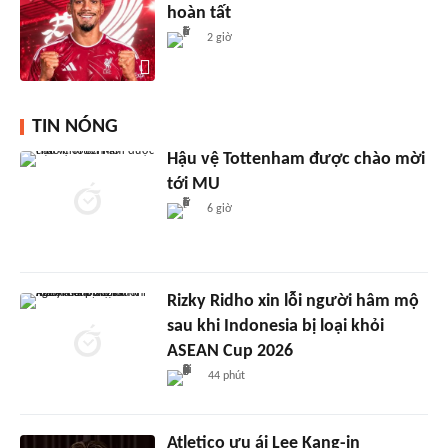
hoàn tất
2 giờ
TIN NÓNG
Hậu vệ Tottenham được chào mời
tới MU
6 giờ
Rizky Ridho xin lỗi người hâm mộ
sau khi Indonesia bị loại khỏi
ASEAN Cup 2026
44 phút
Atletico ưu ái Lee Kang-in