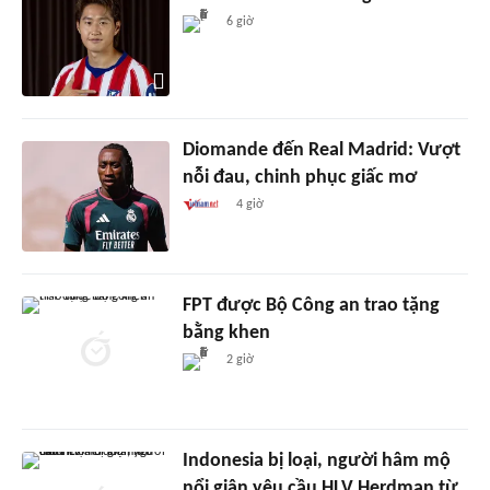
6 giờ
Diomande đến Real Madrid: Vượt
nỗi đau, chinh phục giấc mơ
4 giờ
FPT được Bộ Công an trao tặng
bằng khen
2 giờ
Indonesia bị loại, người hâm mộ
nổi giận yêu cầu HLV Herdman từ