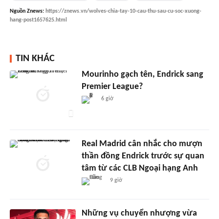
Nguồn
Znews
:
https://znews.vn/wolves-chia-tay-10-cau-thu-sau-cu-soc-xuong-
hang-post1657625.html
TIN KHÁC
Mourinho gạch tên, Endrick sang
Premier League?
6 giờ
Real Madrid cân nhắc cho mượn
thần đồng Endrick trước sự quan
tâm từ các CLB Ngoại hạng Anh
9 giờ
Những vụ chuyển nhượng vừa