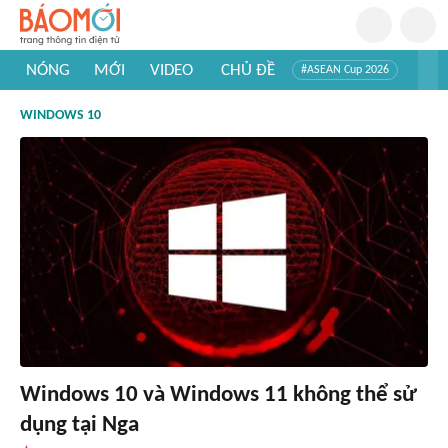
NÓNG
MỚI
VIDEO
CHỦ ĐỀ
#ASEAN Cup 2026
#Trí tuệ nhân tạo
#Mỹ - Iran
#Khám phá Việt Nam
WINDOWS 10
#Khám phá thế giới
Windows 10 và Windows 11 không thể sử
dụng tại Nga