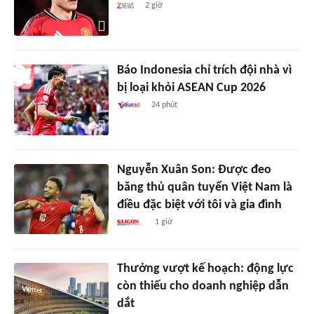
2 giờ
Báo Indonesia chỉ trích đội nhà vì
bị loại khỏi ASEAN Cup 2026
24 phút
Nguyễn Xuân Son: Được đeo
băng thủ quân tuyển Việt Nam là
điều đặc biệt với tôi và gia đình
1 giờ
Thưởng vượt kế hoạch: động lực
còn thiếu cho doanh nghiệp dẫn
dắt