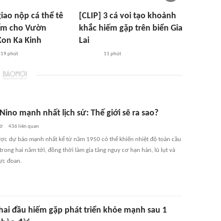
giao nộp cá thể tê
[CLIP] 3 cá voi tạo khoảnh
iếm cho Vườn
khắc hiếm gặp trên biển Gia
Kon Ka Kinh
Lai
19 phút
11 phút
 Nino mạnh nhất lịch sử: Thế giới sẽ ra sao?
iờ
436
liên quan
ược dự báo mạnh nhất kể từ năm 1950 có thể khiến nhiệt độ toàn cầu
 trong hai năm tới, đồng thời làm gia tăng nguy cơ hạn hán, lũ lụt và
cực đoan.
 hai đầu hiếm gặp phát triển khỏe mạnh sau 1