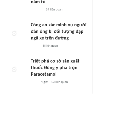
năm tù
14
liên quan
Công an xác minh vụ người
đàn ông bị đối tượng đạp
ngã xe trên đường
8
liên quan
Triệt phá cơ sở sản xuất
thuốc Đông y pha trộn
Paracetamol
4 giờ
13
liên quan