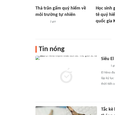
Thả trăn gấm quý hiếm về
Học sinh 
môi trường tự nhiên
tê quý h
quốc gia 
2 giờ
Tin nóng
Siêu El
1 g
El Nino đ
lập kỷ lục
thời tiết 
Tắc kè