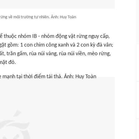
 rừng về môi trường tự nhiên. Ảnh: Huy Toàn
thể thuộc nhóm IB - nhóm động vật rừng nguy cấp,
ặt gồm: 1 con chim công xanh và 2 con kỳ đà vân;
t, trăn gấm, rùa núi vàng, rùa núi viền, mèo rừng,
 mặt đỏ.