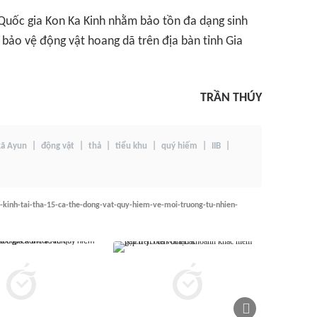
Quốc gia Kon Ka Kinh nhằm bảo tồn đa dạng sinh
 bảo vệ động vật hoang dã trên địa bàn tỉnh Gia
TRẦN THÚY
xã Ayun
động vật
thả
tiểu khu
quý hiếm
IIB
-kinh-tai-tha-15-ca-the-dong-vat-quy-hiem-ve-moi-truong-tu-nhien-