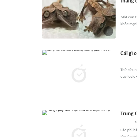
tháng 
Một con t
khỏe mạnh
Cái gì
Thử sức n
duy logic
Trung 
6
Các phi h
lứa lúa t