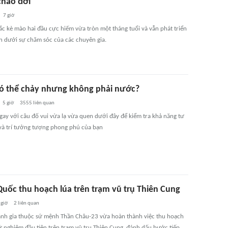
chào đời
7 giờ
ắc kè mào hai đầu cực hiếm vừa tròn một tháng tuổi và vẫn phát triển
 dưới sự chăm sóc của các chuyên gia.
 có thể chảy nhưng không phải nước?
5 giờ
3555
liên quan
gay với câu đố vui vừa lạ vừa quen dưới đây để kiểm tra khả năng tư
 và trí tưởng tượng phong phú của bạn
Quốc thu hoạch lúa trên trạm vũ trụ Thiên Cung
 giờ
2
liên quan
ành gia thuộc sứ mệnh Thần Châu-23 vừa hoàn thành việc thu hoạch
hử nghiệm đầu tiên trên trạm vũ trụ Thiên Cung, đánh dấu bước tiếp