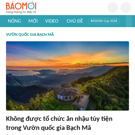
NÓNG
MỚI
VIDEO
CHỦ ĐỀ
#ASEAN Cup 2026
#Trí tuệ nhân tạo
#Mỹ - Iran
#Khám phá Việt Nam
VƯỜN QUỐC GIA BẠCH MÃ
#Khám phá thế giới
Không được tổ chức ăn nhậu tùy tiện
trong Vườn quốc gia Bạch Mã