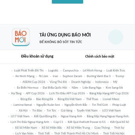
TẢI ỨNG DỤNG BÁO MỚI
ĐỂ KHÔNG BỎ SÓT TIN TỨC
Điều khoản sử dụng
Chính sách bảo mật
Luật Phát Triển Đô Thị
Logistic
Campuchia
Lê Minh Hưng
Luật Kiến Trúc
An Ninh Mạng
Tô Lâm
Iran
Sophon Zaram
Đường Vành Đai 5
Trump
ASEAN Cup 2026
Vùng Thủ Đô
Doanh Nghiệp
Indonesia
Mỹ
Eo Biển Hormuz
Đại Biểu Quốc Hội
Năm
Liên Bang Nga
Kim Sang-Sik
Hạ Tầng
AFF Cup 2026
Lịch Thi Đấu AFF Cup 2026
Bảng Xếp Hạng AFF Cup 2026
Bóng Đá
Báo Bóng Đá
Bóng Đá Việt Nam
Thể Thao
Lionel Messi
Lamine Yamal
Nguyễn Xuân Son
Nguyễn Đình Bắc
Tin Thế Giới
Pháp Luật
Xã Hội
Tin Bão
Tin Tức
Giá Vàng
Tuyển Việt Nam
U23 Việt Nam
U17 Việt Nam
Kết Quả Bóng Đá
Ngoại Hạng Anh
Bảng Xếp Hạng Ngoại Hạng Anh
Lịch Thi Đấu Ngoại Hạng Anh
Cúp C1
Kết Quả Vietlott Power 6/55
Kết Quả Xổ Số
Xổ Số Miền Nam
Xổ Số Miền Bắc
Xổ Số Miền Trung
Giao Thông
Thời Sự
Lịch Vạn Niên
Thời Tiết
Thời Tiết Thành Phố Hồ Chí Minh
Thời Tiết Hà Nội