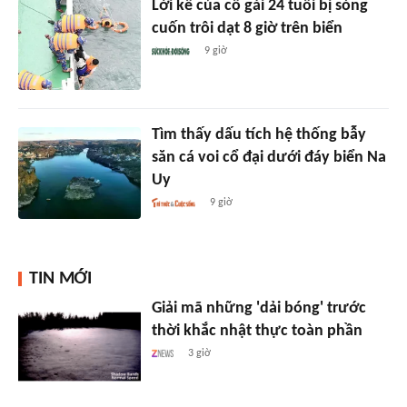
Lời kể của cô gái 24 tuổi bị sóng
cuốn trôi dạt 8 giờ trên biển
9 giờ
Tìm thấy dấu tích hệ thống bẫy
săn cá voi cổ đại dưới đáy biển Na
Uy
9 giờ
TIN MỚI
Giải mã những 'dải bóng' trước
thời khắc nhật thực toàn phần
3 giờ