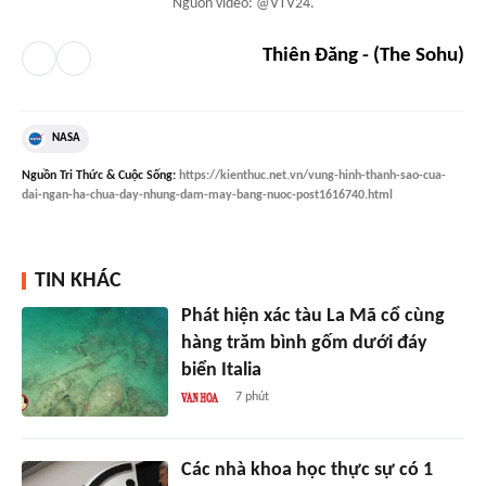
Nguồn video: @VTV24.
Thiên Đăng - (The Sohu)
NASA
Nguồn
Tri Thức & Cuộc Sống
:
https://kienthuc.net.vn/vung-hinh-thanh-sao-cua-
dai-ngan-ha-chua-day-nhung-dam-may-bang-nuoc-post1616740.html
TIN KHÁC
Phát hiện xác tàu La Mã cổ cùng
hàng trăm bình gốm dưới đáy
biển Italia
7 phút
Các nhà khoa học thực sự có 1