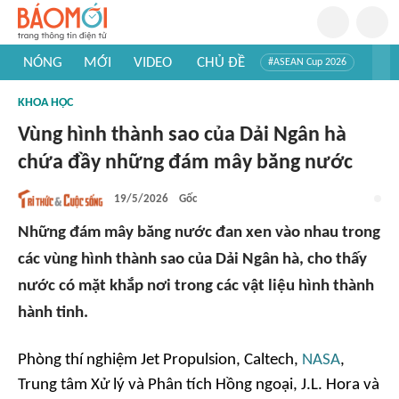
NÓNG
MỚI
VIDEO
CHỦ ĐỀ
#ASEAN Cup 2026
#Trí tuệ nhân tạo
#Mỹ - Iran
#Khám phá Việt Nam
KHOA HỌC
#Khám phá thế giới
Vùng hình thành sao của Dải Ngân hà
chứa đầy những đám mây băng nước
19/5/2026
Gốc
Những đám mây băng nước đan xen vào nhau trong
các vùng hình thành sao của Dải Ngân hà, cho thấy
nước có mặt khắp nơi trong các vật liệu hình thành
hành tinh.
Phòng thí nghiệm Jet Propulsion, Caltech,
NASA
,
Trung tâm Xử lý và Phân tích Hồng ngoại, J.L. Hora và