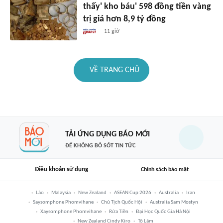
thấy' kho báu' 598 đồng tiền vàng
trị giá hơn 8,9 tỷ đồng
11 giờ
VỀ TRANG CHỦ
TẢI ỨNG DỤNG BÁO MỚI
ĐỂ KHÔNG BỎ SÓT TIN TỨC
Điều khoản sử dụng
Chính sách bảo mật
Lào
Malaysia
New Zealand
ASEAN Cup 2026
Australia
Iran
Saysomphone Phomvihane
Chủ Tịch Quốc Hội
Australia Sam Mostyn
Xaysomphone Phomvihane
Rửa Tiền
Đại Học Quốc Gia Hà Nội
New Zealand Cindy Kiro
Tô Lâm