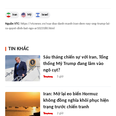
Iran
Mỹ
Israel
Nguồn
VTC
:
https://vtcnews.vn/vua-doa-danh-manh-iran-dem-nay-ong-trump-lai-
ra-quyet-dinh-bat-ngo-ar1023180.html
TIN KHÁC
Sáu tháng chiến sự với Iran, Tổng
thống Mỹ Trump đang lâm vào
ngõ cụt?
5 giờ
Iran: Mở lại eo biển Hormuz
không đồng nghĩa khôi phục hiện
trạng trước chiến tranh
2 giờ