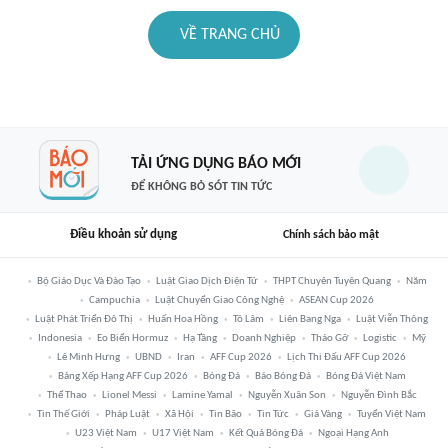
VỀ TRANG CHỦ
TẢI ỨNG DỤNG BÁO MỚI
ĐỂ KHÔNG BỎ SÓT TIN TỨC
Điều khoản sử dụng
Chính sách bảo mật
Bộ Giáo Dục Và Đào Tạo
Luật Giao Dịch Điện Tử
THPT Chuyên Tuyên Quang
Năm
Campuchia
Luật Chuyển Giao Công Nghệ
ASEAN Cup 2026
Luật Phát Triển Đô Thị
Huấn Hoa Hồng
Tô Lâm
Liên Bang Nga
Luật Viễn Thông
Indonesia
Eo Biển Hormuz
Hạ Tầng
Doanh Nghiệp
Tháo Gỡ
Logistic
Mỹ
Lê Minh Hưng
UBND
Iran
AFF Cup 2026
Lịch Thi Đấu AFF Cup 2026
Bảng Xếp Hạng AFF Cup 2026
Bóng Đá
Báo Bóng Đá
Bóng Đá Việt Nam
Thể Thao
Lionel Messi
Lamine Yamal
Nguyễn Xuân Son
Nguyễn Đình Bắc
Tin Thế Giới
Pháp Luật
Xã Hội
Tin Bão
Tin Tức
Giá Vàng
Tuyển Việt Nam
U23 Việt Nam
U17 Việt Nam
Kết Quả Bóng Đá
Ngoại Hạng Anh