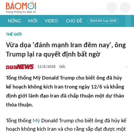
NÓNG
MỚI
VIDEO
CHỦ ĐỀ
#ASEAN Cup 2026
#Trí tuệ nhân tạo
#Mỹ - Iran
#Khám phá Việt Nam
THẾ GIỚI
#Khám phá thế giới
Vừa dọa 'đánh mạnh Iran đêm nay', ông
Trump lại ra quyết định bất ngờ
12/6/2026
Gốc
Tổng thống Mỹ Donald Trump cho biết ông đã hủy
kế hoạch không kích Iran trong ngày 12/6 và khẳng
định giới lãnh đạo Iran đã chấp thuận một dự thảo
thỏa thuận.
Tổng thống
Mỹ
Donald Trump cho biết ông đã hủy kế
hoạch không kích Iran và cho rằng sắp đạt được một