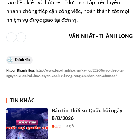
tạo điều kiện và hứa sẽ nỗ lực học tập, rèn luyện,
nhanh chóng tiếp cận công việc, hoàn thành tốt mọi
nhiệm vụ được giao tại đơn vị.
VĂN NHẤT - THÀNH LONG
Khánh Hòa
Nguồn
Khánh Hòa
:
http://www.baokhanhhoa.vn/xa-hoi/202606/vo-thieu-ta-
nguyen-xuan-hai-duoc-tuyen-vao-luc-luong-cong-an-nhan-dan-4800aaa/
TIN KHÁC
Bản tin Thời sự Quốc hội ngày
8/8/2026
3 giờ