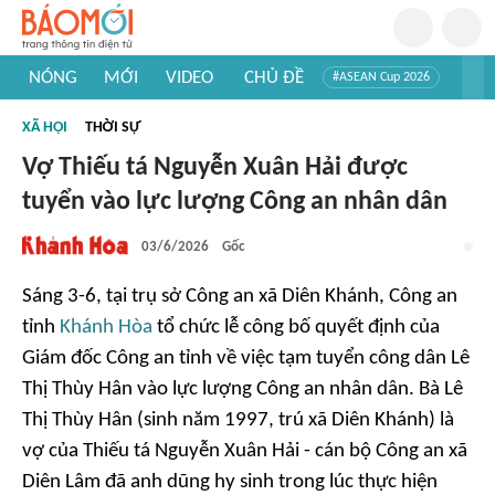
NÓNG
MỚI
VIDEO
CHỦ ĐỀ
#ASEAN Cup 2026
#Trí tuệ nhân tạo
#Mỹ - Iran
#Khám phá Việt Nam
XÃ HỘI
THỜI SỰ
#Khám phá thế giới
Vợ Thiếu tá Nguyễn Xuân Hải được
tuyển vào lực lượng Công an nhân dân
03/6/2026
Gốc
Sáng 3-6, tại trụ sở Công an xã Diên Khánh, Công an
tỉnh
Khánh Hòa
tổ chức lễ công bố quyết định của
Giám đốc Công an tỉnh về việc tạm tuyển công dân Lê
Thị Thùy Hân vào lực lượng Công an nhân dân. Bà Lê
Thị Thùy Hân (sinh năm 1997, trú xã Diên Khánh) là
vợ của Thiếu tá Nguyễn Xuân Hải - cán bộ Công an xã
Diên Lâm đã anh dũng hy sinh trong lúc thực hiện