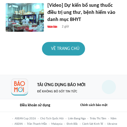
[Video] Dự kiến bổ sung thuốc
điều trị ung thư, bệnh hiếm vào
danh mục BHYT
2 giờ
VỀ TRANG CHỦ
TẢI ỨNG DỤNG BÁO MỚI
ĐỂ KHÔNG BỎ SÓT TIN TỨC
Điều khoản sử dụng
Chính sách bảo mật
ASEAN Cup 2026
Chủ Tịch Quốc Hội
Liên Bang Nga
Triệu Thị Tâm
Năm
ASEAN
Trần Thanh Mẫn
Malaysia
Đình Bắc
Cảnh Sát Kinh Tế
Ukraine