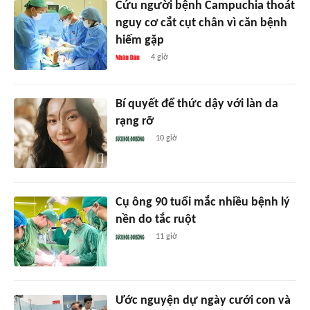
Cứu người bệnh Campuchia thoát
nguy cơ cắt cụt chân vì căn bệnh
hiếm gặp
4 giờ
Bí quyết để thức dậy với làn da
rạng rỡ
10 giờ
Cụ ông 90 tuổi mắc nhiều bệnh lý
nền do tắc ruột
11 giờ
Ước nguyện dự ngày cưới con và