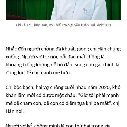
Chị Lê Thị Thùy Hân, vợ Thiếu tá Nguyễn Xuân Hải. Ảnh: X.N
Nhắc đến người chồng đã khuất, giọng chị Hân chùng
xuống. Người vợ trẻ nói, nỗi đau mất chồng là
khoảng trống không dễ bù đắp, song con gái chính là
động lực để chị mạnh mẽ hơn.
Chị bộc bạch, hai vợ chồng cưới nhau năm 2020, khó
khăn lắm mới có được một cháu. “Giờ tôi phải mạnh
mẽ để chăm con, để con có điểm tựa khi ba mất”, chị
Hân nói.
Người vợ kể, chồng mình là con thứ hai trong gia