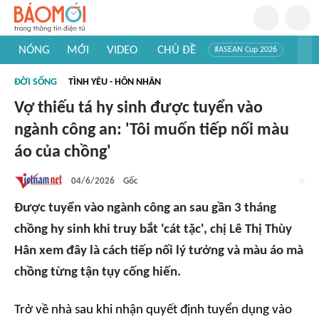
NÓNG
MỚI
VIDEO
CHỦ ĐỀ
#ASEAN Cup 2026
#Trí tuệ nhân tạo
#Mỹ - Iran
#Khám phá Việt Nam
ĐỜI SỐNG
TÌNH YÊU - HÔN NHÂN
#Khám phá thế giới
Vợ thiếu tá hy sinh được tuyển vào
ngành công an: 'Tôi muốn tiếp nối màu
áo của chồng'
04/6/2026
Gốc
Được tuyển vào ngành công an sau gần 3 tháng
chồng hy sinh khi truy bắt 'cát tặc', chị Lê Thị Thùy
Hân xem đây là cách tiếp nối lý tưởng và màu áo mà
chồng từng tận tụy cống hiến.
Trở về nhà sau khi nhận quyết định tuyển dụng vào