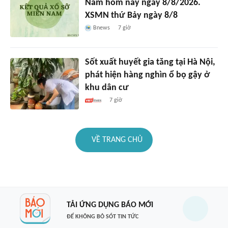
Nam hôm nay ngày 8/8/2026.
XSMN thứ Bảy ngày 8/8
Bnews
7 giờ
Sốt xuất huyết gia tăng tại Hà Nội,
phát hiện hàng nghìn ổ bọ gậy ở
khu dân cư
7 giờ
VỀ TRANG CHỦ
TẢI ỨNG DỤNG BÁO MỚI
ĐỂ KHÔNG BỎ SÓT TIN TỨC