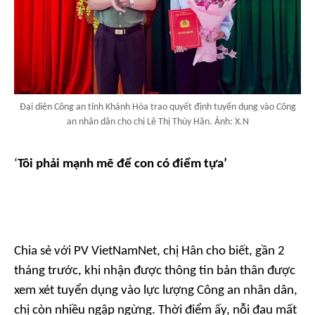
Đại diện Công an tỉnh Khánh Hòa trao quyết định tuyển dụng vào Công
an nhân dân cho chị Lê Thị Thùy Hân. Ảnh: X.N
‘
Tôi phải mạnh mẽ để con có điểm tựa’
Chia sẻ với
PV VietNamNet
, chị Hân cho biết, gần 2
tháng trước, khi nhận được thông tin bản thân được
xem xét tuyển dụng vào lực lượng Công an nhân dân,
chị còn nhiều ngập ngừng. Thời điểm ấy, nỗi đau mất