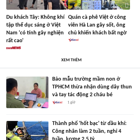
Du khách Tây: Không khí
Quán cà phê Việt ở công
tập thể dục sáng ở Việt
viên Hà Lan gây sốt, ông
Nam 'có tính gây nghiện
chủ khiến khách bất ngờ
rất cao'
XEM THÊM
Bảo mẫu trường mầm non ở
TPHCM thừa nhận dùng dây thun
và tay tác động 2 cháu bé
1 giờ
Thành phố 'hốt bạc' từ dầu khí:
Công nhân làm 2 tuần, nghỉ 4
tuần, lương 2,5 tỷ