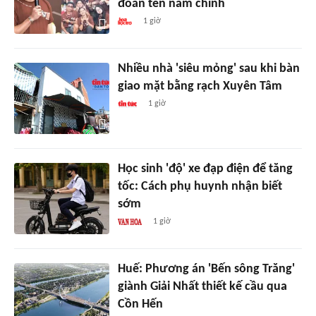
đoán tên nam chính
1 giờ
Nhiều nhà 'siêu mỏng' sau khi bàn
giao mặt bằng rạch Xuyên Tâm
1 giờ
Học sinh 'độ' xe đạp điện để tăng
tốc: Cách phụ huynh nhận biết
sớm
1 giờ
Huế: Phương án 'Bến sông Trăng'
giành Giải Nhất thiết kế cầu qua
Cồn Hến