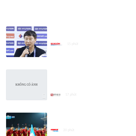
ASEAN CUP 2026
HLV Kim Sang-sik hài lòng với màn
trình diễn của Đình Bắc
15 phút
ĐT Việt Nam đội mưa ăn mừng vé
bán kết AFF Cup, nghìn CĐV gọi
tên Đình Bắc
17 phút
Việt Nam – Campuchia (3 – 1):
Việt Nam đứng đầu bảng A
20 phút