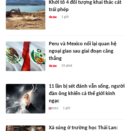
Khởi tố 4 đối tượng khai thác cát
trái phép
1 giờ
Peru và Mexico nối lại quan hệ
ngoại giao sau giai đoạn căng
thẳng
33 phút
11 lần bị sét đánh vẫn sống, người
đàn ông khiến cả thế giới kinh
ngạc
1 giờ
Xả súng ở trường học Thái Lan: