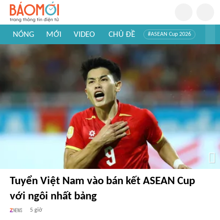
NÓNG
MỚI
VIDEO
CHỦ ĐỀ
#ASEAN Cup 2026
#Trí tuệ nhân tạo
#Mỹ - Iran
#Khám phá Việt Nam
#Khám phá thế giới
Tuyển Việt Nam vào bán kết ASEAN Cup
với ngôi nhất bảng
5 giờ