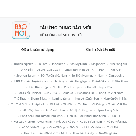
TẢI ỨNG DỤNG BÁO MỚI
ĐỂ KHÔNG BỎ SÓT TIN TỨC
Điều khoản sử dụng
Chính sách bảo mật
Doanh Nghiệp
Tô Lâm
Indonesia
Sân Mỹ Đình
Singapore
Kim Sang-Sik
Đình Bắc
ASEAN Cup 2026
Luật Phát Triển Đô Thị
Iran
Tháo Gỡ
Sophon Zaram
Đội Tuyển Việt Nam
Eo Biển Hormuz
Năm
Campuchia
THPT Chuyên Tuyên Quang
Hạ Tầng
Liên Bang Nga
Khánh Sky
Hồ Văn Khoa
Trần Đình Tiệp
AFF Cup 2026
Lịch Thi Đấu AFF Cup 2026
Bảng Xếp Hạng AFF Cup 2026
Bóng Đá
Báo Bóng Đá
Bóng Đá Việt Nam
Thể Thao
Lionel Messi
Lamine Yamal
Nguyễn Xuân Son
Nguyễn Đình Bắc
Tin Thế Giới
Pháp Luật
Xã Hội
Tin Bão
Tin Tức
Giá Vàng
Tuyển Việt Nam
U23 Việt Nam
U17 Việt Nam
Kết Quả Bóng Đá
Ngoại Hạng Anh
Bảng Xếp Hạng Ngoại Hạng Anh
Lịch Thi Đấu Ngoại Hạng Anh
Cúp C1
Kết Quả Vietlott Power 6/55
Kết Quả Xổ Số
Xổ Số Miền Nam
Xổ Số Miền Bắc
Xổ Số Miền Trung
Giao Thông
Thời Sự
Lịch Vạn Niên
Thời Tiết
Thời Tiết Thành Phố Hồ Chí Minh
Thời Tiết Hà Nội
Giá Xăng Dầu