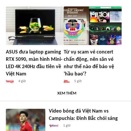
ASUS đưa laptop gaming
Từ vụ scam vé concert
RTX 5090, màn hình Mini-
chấn động, nên săn vé
LED 4K 240Hz đầu tiên về
như thế nào để bảo vệ
Việt Nam
'hầu bao'?
4 giờ
5 giờ
XEM THÊM
Video bóng đá Việt Nam vs
Campuchia: Đình Bắc chói sáng
1 giờ