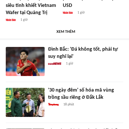
siêu tinh khiết Vietnam
USD
Wafer tại Quảng Trị
1 giờ
1 giờ
XEM THÊM
Đình Bắc: 'Đá không tốt, phải tự
suy nghĩ lại'
1 giờ
'30 ngày đêm' số hóa mã vùng
trồng sầu riêng ở Đắk Lắk
18 phút