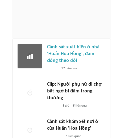
Cảnh sát xuất hiện ở nhà
'Huấn Hoa Hồng', đám
đông theo dõi
37
liên quan
Clip: Người phụ nữ đi chợ
bất ngờ bị đâm trọng
thương
8 giờ
5
liên quan
Cảnh sát khám xét nơi ở
của Huấn 'Hoa Hồng'
1
liên quan