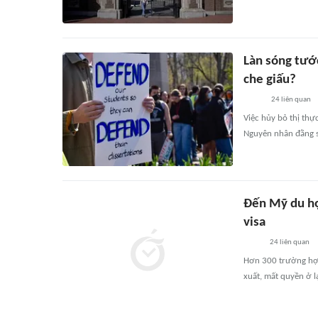
Làn sóng tướ
che giấu?
24
liên quan
Việc hủy bỏ thị thự
Nguyên nhân đằng sa
Đến Mỹ du họ
visa
24
liên quan
Hơn 300 trường hợp 
xuất, mất quyền ở l