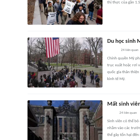
thị thực của gần 1.
Du học sinh M
24
liên quan
Chính quyền Mỹ phát
trục xuất hoặc rơi v
quốc gia thân thiện
kinh tế Mỹ.
Mất sinh viê
24
liên quan
Sinh viên có thể b
nhắm vào các trường
thể gây tổn hại đến