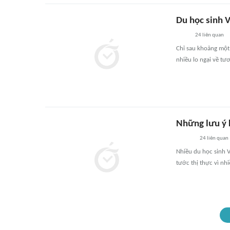
Du học sinh V
24
liên quan
Chỉ sau khoảng một t
nhiều lo ngại về tư
Những lưu ý k
24
liên quan
Nhiều du học sinh Vi
tước thị thực vì nh