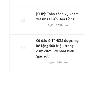
[CLIP]: Toàn cảnh vụ khám
xét nhà Huấn Hoa Hồng
8 giờ
37
liên quan
Cô dâu ở TPHCM được mẹ
kế tặng 500 triệu trong
đám cưới, lời phát biểu
'gây sốt'
11 giờ
1
liên quan