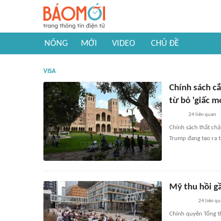
NÓNG
MỚI
VIDEO
CHỦ ĐỀ
VISA
Chính sách cắ
từ bỏ 'giấc 
24
liên quan
Chính sách thắt chặ
Trump đang tạo ra t
Mỹ thu hồi gầ
24
liên qu
Chính quyền Tổng t