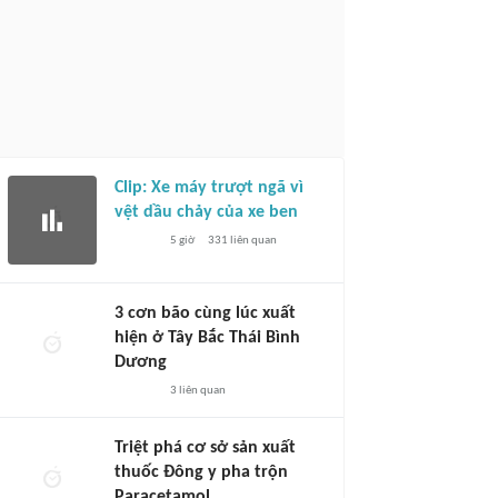
Clip: Xe máy trượt ngã vì
vệt dầu chảy của xe ben
5 giờ
331
liên quan
3 cơn bão cùng lúc xuất
hiện ở Tây Bắc Thái Bình
Dương
3
liên quan
Triệt phá cơ sở sản xuất
thuốc Đông y pha trộn
Paracetamol