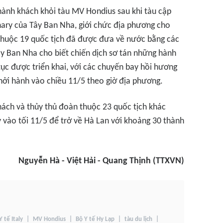
hành khách khỏi tàu MV Hondius sau khi tàu cập
nary của Tây Ban Nha, giới chức địa phương cho
 thuộc 19 quốc tịch đã được đưa về nước bằng các
ây Ban Nha cho biết chiến dịch sơ tán những hành
tục được triển khai, với các chuyến bay hồi hương
khởi hành vào chiều 11/5 theo giờ địa phương.
hách và thủy thủ đoàn thuộc 23 quốc tịch khác
 vào tối 11/5 để trở về Hà Lan với khoảng 30 thành
Nguyễn Hà - Việt Hải - Quang Thịnh (TTXVN)
Y tế Italy
MV Hondius
Bộ Y tế Hy Lạp
tàu du lịch