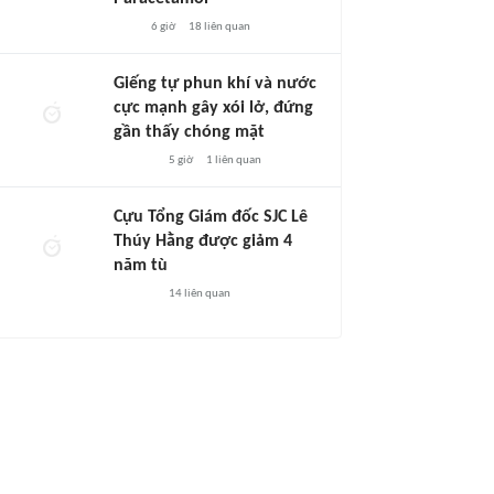
6 giờ
18
liên quan
Giếng tự phun khí và nước
cực mạnh gây xói lở, đứng
gần thấy chóng mặt
5 giờ
1
liên quan
Cựu Tổng Giám đốc SJC Lê
Thúy Hằng được giảm 4
năm tù
14
liên quan