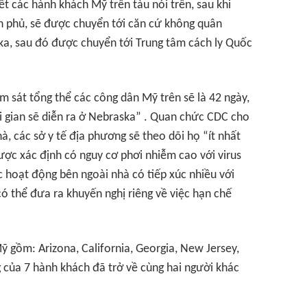
 các hành khách Mỹ trên tàu nói trên, sau khi
 phủ, sẽ được chuyển tới căn cứ không quân
a, sau đó được chuyển tới Trung tâm cách ly Quốc
m sát tổng thể các công dân Mỹ trên sẽ là 42 ngày,
i gian sẽ diễn ra ở Nebraska” . Quan chức CDC cho
à, các sở y tế địa phương sẽ theo dõi họ “ít nhất
ợc xác định có nguy cơ phơi nhiễm cao với virus
 hoạt động bên ngoài nhà có tiếp xúc nhiều với
ó thể đưa ra khuyến nghị riêng về việc hạn chế
 Mỹ gồm: Arizona, California, Georgia, New Jersey,
g của 7 hành khách đã trở về cùng hai người khác