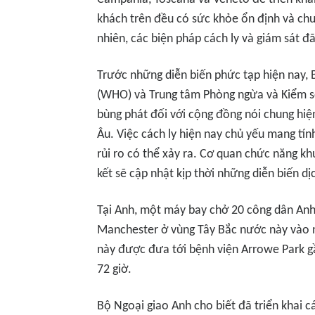
khách trên đều có sức khỏe ổn định và chư
nhiên, các biện pháp cách ly và giám sát đ
Trước những diễn biến phức tạp hiện nay, B
(WHO) và Trung tâm Phòng ngừa và Kiểm s
bùng phát đối với cộng đồng nói chung hiệ
Âu. Việc cách ly hiện nay chủ yếu mang t
rủi ro có thể xảy ra. Cơ quan chức năng 
kết sẽ cập nhật kịp thời những diễn biến dị
Tại Anh, một máy bay chở 20 công dân An
Manchester ở vùng Tây Bắc nước này vào n
này được đưa tới bệnh viện Arrowe Park 
72 giờ.
Bộ Ngoại giao Anh cho biết đã triển khai c