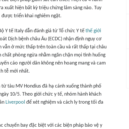
a xuất hiện bất kỳ triệu chứng lâm sàng nào. Tuy
ã được triển khai nghiêm ngặt.
ộ Y tế Italy dẫn đánh giá từ Tổ chức Y tế
thế giới
oát Dịch bệnh châu Âu (ECDC) nhận định nguy cơ
n vẫn ở mức thấp trên toàn cầu và rất thấp tại châu
ính chất phòng ngừa nhằm ngăn chặn mọi tình huống
khuyến cáo người dân không nên hoang mang và cam
ch tễ mới nhất.
h từ tàu MV Hondius đã hạ cánh xuống thành phố
gày 10/5. Theo giới chức y tế, nhóm hành khách
gần
Liverpool
để xét nghiệm và cách ly trong tối đa
ác chuyến bay đặc biệt với các biện pháp bảo vệ y