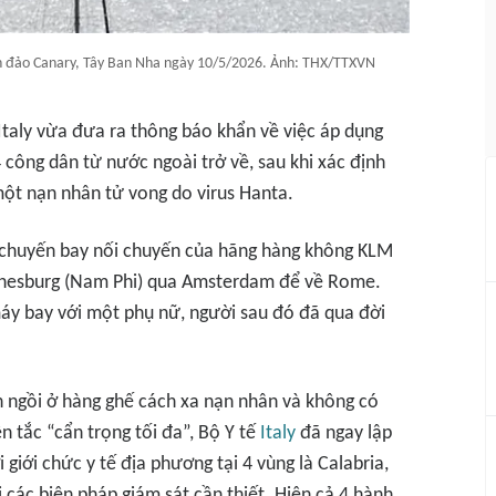
ần đảo Canary, Tây Ban Nha ngày 10/5/2026. Ảnh: THX/TTXVN
Italy vừa đưa ra thông báo khẩn về việc áp dụng
 công dân từ nước ngoài trở về, sau khi xác định
một nạn nhân tử vong do virus Hanta.
 chuyến bay nối chuyến của hãng hàng không KLM
nnesburg (Nam Phi) qua Amsterdam để về Rome.
áy bay với một phụ nữ, người sau đó đã qua đời
 ngồi ở hàng ghế cách xa nạn nhân và không có
n tắc “cẩn trọng tối đa”, Bộ Y tế
Italy
đã ngay lập
 giới chức y tế địa phương tại 4 vùng là Calabria,
 các biện pháp giám sát cần thiết. Hiện cả 4 hành