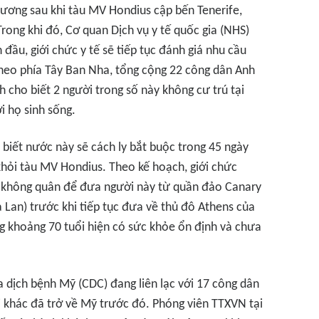
hương sau khi tàu MV Hondius cập bến Tenerife,
Trong khi đó, Cơ quan Dịch vụ y tế quốc gia (NHS)
 đầu, giới chức y tế sẽ tiếp tục đánh giá nhu cầu
Theo phía Tây Ban Nha, tổng cộng 22 công dân Anh
h cho biết 2 người trong số này không cư trú tại
ơi họ sinh sống.
biết nước này sẽ cách ly bắt buộc trong 45 ngày
khỏi tàu MV Hondius. Theo kế hoạch, giới chức
a không quân để đưa người này từ quần đảo Canary
 Lan) trước khi tiếp tục đưa về thủ đô Athens của
g khoảng 70 tuổi hiện có sức khỏe ổn định và chưa
 dịch bệnh Mỹ (CDC) đang liên lạc với 17 công dân
 khác đã trở về Mỹ trước đó. Phóng viên TTXVN tại