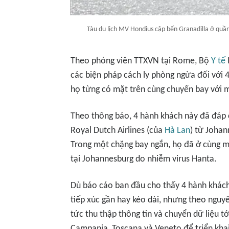
Tàu du lịch MV Hondius cập bến Granadilla ở qu
Theo phóng viên TTXVN tại Rome, Bộ
Y tế
các biện pháp cách ly phòng ngừa đối với 4
họ từng có mặt trên cùng chuyến bay với 
Theo thông báo, 4 hành khách này đã đáp
Royal Dutch Airlines (của
Hà Lan
) từ Joha
Trong một chặng bay ngắn, họ đã ở cùng m
tại Johannesburg do nhiễm virus Hanta.
Dù báo cáo ban đầu cho thấy 4 hành khách
tiếp xúc gần hay kéo dài, nhưng theo nguyê
tức thu thập thông tin và chuyển dữ liệu tới
Campania, Toscana và Veneto để triển khai