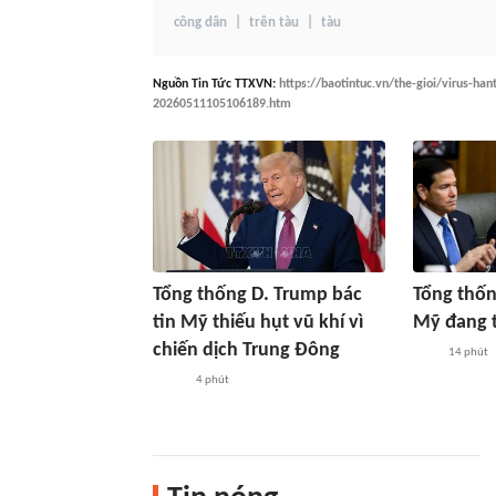
công dân
trên tàu
tàu
Nguồn
Tin Tức TTXVN
:
https://baotintuc.vn/the-gioi/virus-ha
20260511105106189.htm
Tổng thống D. Trump bác
Tổng thốn
tin Mỹ thiếu hụt vũ khí vì
Mỹ đang 
chiến dịch Trung Đông
14 phút
4 phút