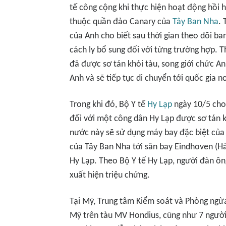
tế công cộng khi thực hiện hoạt động hồi 
thuộc quần đảo Canary của
Tây Ban Nha
. 
của Anh cho biết sau thời gian theo dõi ban
cách ly bổ sung đối với từng trường hợp. 
đã được sơ tán khỏi tàu, song giới chức An
Anh và sẽ tiếp tục di chuyển tới quốc gia n
Trong khi đó, Bộ Y tế
Hy Lạp
ngày 10/5 cho 
đối với một công dân Hy Lạp được sơ tán 
nước này sẽ sử dụng máy bay đặc biệt củ
của Tây Ban Nha tới sân bay Eindhoven (Hà
Hy Lạp. Theo Bộ Y tế Hy Lạp, người đàn ôn
xuất hiện triệu chứng.
Tại Mỹ, Trung tâm Kiểm soát và Phòng ngừa
Mỹ trên tàu MV Hondius, cũng như 7 người