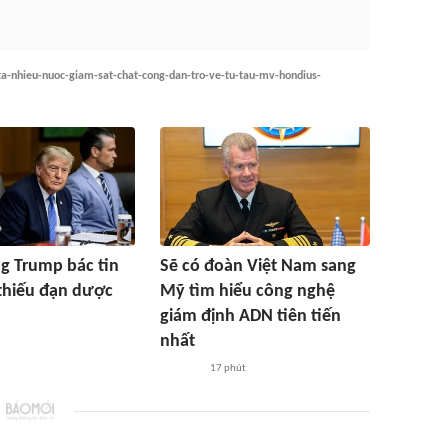
nta-nhieu-nuoc-giam-sat-chat-cong-dan-tro-ve-tu-tau-mv-hondius-
g Trump bác tin
Sẽ có đoàn Việt Nam sang
thiếu đạn dược
Mỹ tìm hiểu công nghệ
giám định ADN tiên tiến
nhất
17 phút