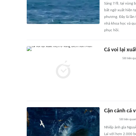
Sáng 7/8, tại vùng 
bất ngờ xuất hiện t
phương. Đây là lần 
nhà khoa học và quả
phục hồi.
Cá voi lại xu
58
liên q
Cận cảnh cá v
58
liên qua
Nhiếp ảnh gia Nguyễ
Lai với hơn 2.000 b