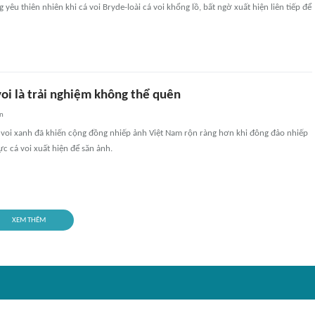
yêu thiên nhiên khi cá voi Bryde-loài cá voi khổng lồ, bất ngờ xuất hiện liên tiếp để
oi là trải nghiệm không thể quên
an
á voi xanh đã khiến cộng đồng nhiếp ảnh Việt Nam rộn ràng hơn khi đông đảo nhiếp
ực cá voi xuất hiện để săn ảnh.
XEM THÊM