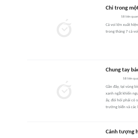
Chỉ trong một
58
liên qua
Cá voi lớn xuất hiệ
trong tháng 7 cá voi
Chung tay bảo
58
liên qu
Gần đây, tại vùng b
xanh ngắt khiến ngư
ấy, đòi hỏi phải có
trường biển và các 
Cảnh tượng hi