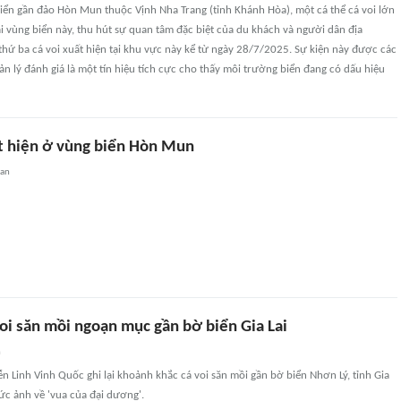
biển gần đảo Hòn Mun thuộc Vịnh Nha Trang (tỉnh Khánh Hòa), một cá thể cá voi lớn
ại vùng biển này, thu hút sự quan tâm đặc biệt của du khách và người dân địa
thứ ba cá voi xuất hiện tại khu vực này kể từ ngày 28/7/2025. Sự kiện này được các
n lý đánh giá là một tín hiệu tích cực cho thấy môi trường biển đang có dấu hiệu
ất hiện ở vùng biển Hòn Mun
uan
oi săn mồi ngoạn mục gần bờ biển Gia Lai
n
n Linh Vinh Quốc ghi lại khoảnh khắc cá voi săn mồi gần bờ biển Nhơn Lý, tỉnh Gia
ức ảnh về 'vua của đại dương'.