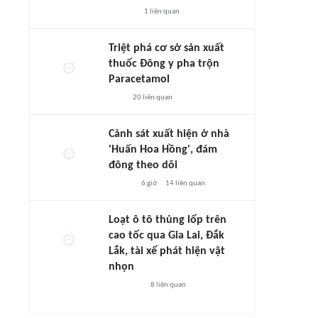
1
liên quan
Triệt phá cơ sở sản xuất
thuốc Đông y pha trộn
Paracetamol
20
liên quan
Cảnh sát xuất hiện ở nhà
'Huấn Hoa Hồng', đám
đông theo dõi
6 giờ
14
liên quan
Loạt ô tô thủng lốp trên
cao tốc qua Gia Lai, Đắk
Lắk, tài xế phát hiện vật
nhọn
8
liên quan