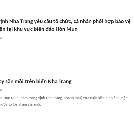
vịnh Nha Trang yêu cầu tổ chức, cá nhân phối hợp bảo vệ
hiện tại khu vực biển đảo Hòn Mun
uan
ay săn mồi trên biển Nha Trang
an
đảo Hòn Mun (nằm trong Vịnh Nha Trang, Khánh Hòa) vừa xuất hiện hình ảnh một
thước to lớn đang săn mồi.