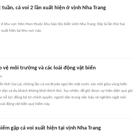
 tuần, cá voi 2 lần xuất hiện ở vịnh Nha Trang
n
n ở khu vực Hòn Mun thuộc khu bảo tồn biển vịnh Nha Trang. Đây là lần thứ hai
 xuất hiện tại khu vực này.
 vệ môi trường và các loài động vật biển
an
iển tỉnh Gia Lai, những lần cá voi Bryde ngoi lên mặt nước săn mồi giữa vùng biển
 dân và du khách không khỏi thích thú. Tuy nhiên, để giữ được sự hiện diện quý giá
 sự nỗ lực đồng bộ từ chính quyền, người dân trong việc bảo vệ nghiêm ngặt môi
loài động vật biển quý hiếm này.
ếm gặp cá voi xuất hiện tại vịnh Nha Trang