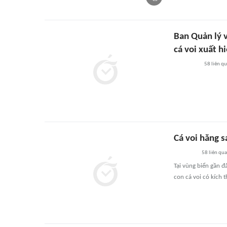
Ban Quản lý 
cá voi xuất 
58
liên q
Cá voi hăng s
58
liên qu
Tại vùng biển gần 
con cá voi có kích 