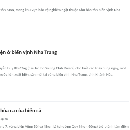
i Hòn Mon, trong khu vực bảo vệ nghiêm ngặt thuộc Khu bảo tồn biển Vịnh Nha
iện ở biển vịnh Nha Trang
n
yễn Duy Khương (câu lạc bộ Sailing Club Divers) cho biết vào trưa cùng ngày, một
thước lớn xuất hiện, săn mồi tại vùng biển vịnh Nha Trang, tỉnh Khánh Hòa.
 hòa ca của biển cả
n quan
ng 7, vùng biển Vũng Bồi và Nhơn Lý (phường Quy Nhơn Đông) trở thành tâm điểm