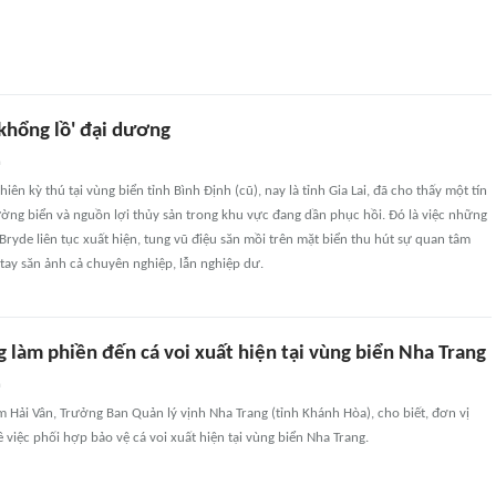
 khổng lồ' đại dương
n
iên kỳ thú tại vùng biển tỉnh Bình Định (cũ), nay là tỉnh Gia Lai, đã cho thấy một tín
ường biển và nguồn lợi thủy sản trong khu vực đang dần phục hồi. Đó là việc những
 Bryde liên tục xuất hiện, tung vũ điệu săn mồi trên mặt biển thu hút sự quan tâm
tay săn ảnh cả chuyên nghiệp, lẫn nghiệp dư.
 làm phiền đến cá voi xuất hiện tại vùng biển Nha Trang
n
 Hải Vân, Trưởng Ban Quản lý vịnh Nha Trang (tỉnh Khánh Hòa), cho biết, đơn vị
 việc phối hợp bảo vệ cá voi xuất hiện tại vùng biển Nha Trang.