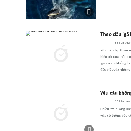
Theo dấu 'gã
58
liên qua
Một nét đẹp thiên nh
hiệu tốt của môi tr
'gã' cá voi khổng lồ
đặc biệt của những 
Yêu cầu không
58
liên qua
Chiều 29-7, ông Đàm
vừa có thông báo về