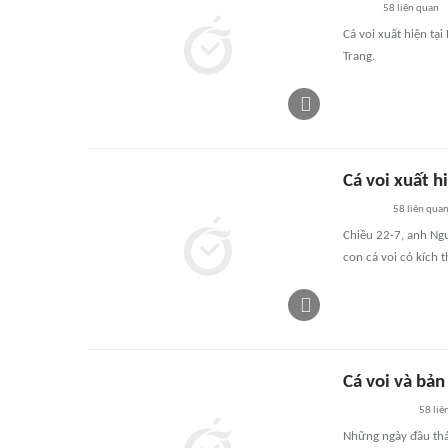
58
liên quan
Cá voi xuất hiện tạ
Trang.
Cá voi xuất h
58
liên qua
Chiều 22-7, anh Ngu
con cá voi có kích 
Cá voi và bản
58
liê
Những ngày đầu thá