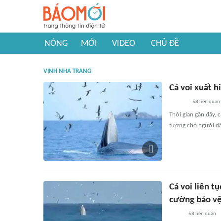
NÓNG
MỚI
VIDEO
CHỦ ĐỀ
VỊNH NHA TRANG
Cá voi xuất h
58
liên quan
Thời gian gần đây, 
tượng cho người dâ
Cá voi liên t
cường bảo v
58
liên quan