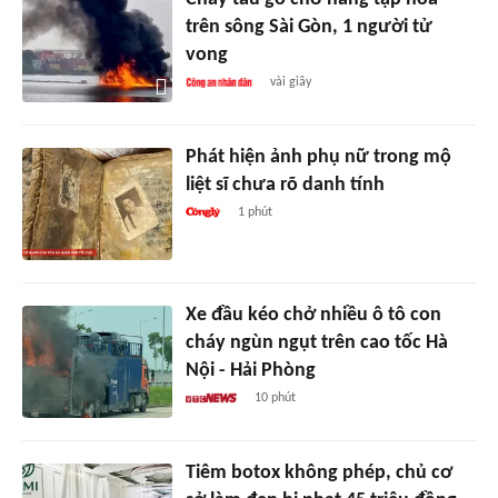
trên sông Sài Gòn, 1 người tử
vong
vài giây
Phát hiện ảnh phụ nữ trong mộ
liệt sĩ chưa rõ danh tính
1 phút
Xe đầu kéo chở nhiều ô tô con
cháy ngùn ngụt trên cao tốc Hà
Nội - Hải Phòng
10 phút
Tiêm botox không phép, chủ cơ