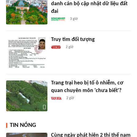
danh cán bộ cập nhật dữ liệu đất
đai
3 giờ
Truy tìm đối tượng
2 giờ
Trang trại heo bị tố ô nhiễm, cơ
quan chuyên môn 'chưa biết'?
2 giờ
TIN NÓNG
Cùng ngày phát hiện 2 thi thể nam