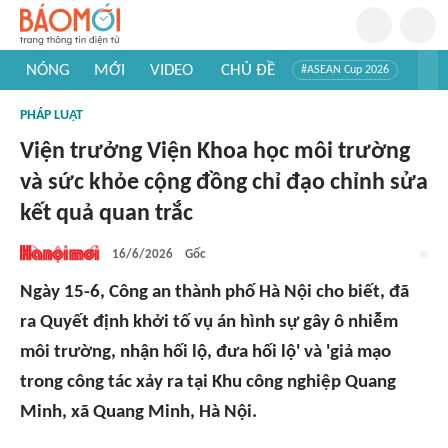
NÓNG
MỚI
VIDEO
CHỦ ĐỀ
#ASEAN Cup 2026
#Trí tuệ nhân tạo
#Mỹ - Iran
#Khám phá Việt Nam
PHÁP LUẬT
#Khám phá thế giới
Viện trưởng Viện Khoa học môi trường
và sức khỏe cộng đồng chỉ đạo chỉnh sửa
kết quả quan trắc
16/6/2026
Gốc
Ngày 15-6, Công an thành phố Hà Nội cho biết, đã
ra Quyết định khởi tố vụ án hình sự gây ô nhiễm
môi trường, nhận hối lộ, đưa hối lộ' và 'giả mạo
trong công tác xảy ra tại Khu công nghiệp Quang
Minh, xã Quang Minh, Hà Nội.