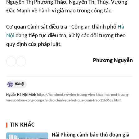
Nguyễn Thị Phương Thảo, Nguyễn Thị Thúy, Vương
Đắc Mạnh về hành vi giả mạo trong công tác.
Cơ quan Cảnh sát điều tra - Công an thành phố
Hà
Nội
đang tiếp tục điều tra, xử lý các đối tượng theo
quy định của pháp luật.
Phương Nguyễn
Hà Nội
Nguồn
Hà Nội Mới
:
https://hanoimoi.vn/vien-truong-vien-khoa-hoc-moi-truong-
va-suc-khoe-cong-dong-chi-dao-chinh-sua-ket-qua-quan-trac-1160635.html
TIN KHÁC
Hải Phòng cảnh báo thủ đoạn giả