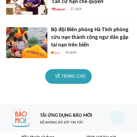
'căn cứ hạn chế quyền'
27 phút
Bộ đội Biên phòng Hà Tĩnh phòng
cứu nạn thành công ngư dân gặp
tai nạn trên biển
30 phút
VỀ TRANG CHỦ
TẢI ỨNG DỤNG BÁO MỚI
ĐỂ KHÔNG BỎ SÓT TIN TỨC