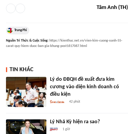
Tâm Anh (TH)
Trung Phi
Nguồn
Tri Thức & Cuộc Sống
:
https://kienthuc.net.vn/vien-kim-cuong-xanh-55-
carat-quy-hiem-duoc-ban-gia-khung-post1617067.html
TIN KHÁC
Lý do ĐBQH đề xuất đưa kim
cương vào diện kinh doanh có
điều kiện
42 phút
Lý Nhã Kỳ hiện ra sao?
1 giờ