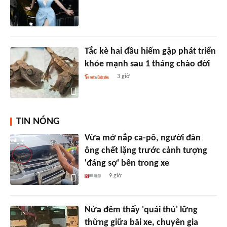
Tắc kè hai đầu hiếm gặp phát triển
khỏe mạnh sau 1 tháng chào đời
3 giờ
TIN NÓNG
Vừa mở nắp ca-pô, người đàn
ông chết lặng trước cảnh tượng
'đáng sợ' bên trong xe
9 giờ
Nửa đêm thấy 'quái thú' lững
thững giữa bãi xe, chuyên gia