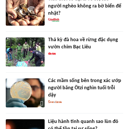
người nghèo không ra bờ biển để
nhặt?
Thả kỳ đà hoa về rừng đặc dụng
vườn chim Bạc Liêu
Các mầm sống bên trong xác ướp
người băng Ötzi nghìn tuổi trỗi
dậy
Liệu hành tinh quanh sao lùn đỏ
có thể tồn tại sự sống?