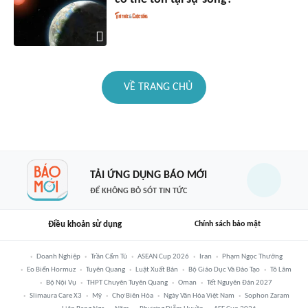
VỀ TRANG CHỦ
TẢI ỨNG DỤNG BÁO MỚI
ĐỂ KHÔNG BỎ SÓT TIN TỨC
Điều khoản sử dụng
Chính sách bảo mật
Doanh Nghiệp
Trần Cẩm Tú
ASEAN Cup 2026
Iran
Phạm Ngọc Thưởng
Eo Biển Hormuz
Tuyên Quang
Luật Xuất Bản
Bộ Giáo Dục Và Đào Tạo
Tô Lâm
Bộ Nội Vụ
THPT Chuyên Tuyên Quang
Oman
Tết Nguyên Đán 2027
Slimaura Care X3
Mỹ
Chợ Biên Hòa
Ngày Văn Hóa Việt Nam
Sophon Zaram