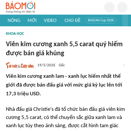
NÓNG
MỚI
VIDEO
CHỦ ĐỀ
#ASEAN Cup 2026
#Trí tuệ nhân tạo
#Mỹ - Iran
#Khám phá Việt Nam
KHOA HỌC
#Khám phá thế giới
Viên kim cương xanh 5,5 carat quý hiếm
được bán giá khủng
19/5/2026
Gốc
Viên kim cương xanh lam - xanh lục hiếm nhất thế
giới đã được bán đấu giá với mức giá kỷ lục lên tới
17,3 triệu USD.
Nhà đấu giá Christie's đã tổ chức bán đấu giá viên kim
cương 5,5 carat, có thể chuyển sắc giữa xanh lam và
xanh lục tùy theo ánh sáng, được cắt hình tam giác