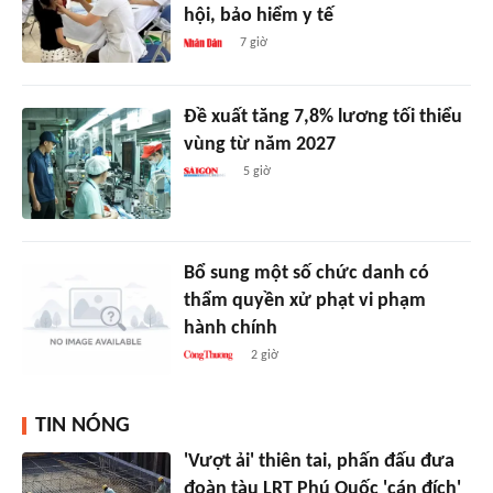
hội, bảo hiểm y tế
7 giờ
Đề xuất tăng 7,8% lương tối thiểu
vùng từ năm 2027
5 giờ
Bổ sung một số chức danh có
thẩm quyền xử phạt vi phạm
hành chính
2 giờ
TIN NÓNG
'Vượt ải' thiên tai, phấn đấu đưa
đoàn tàu LRT Phú Quốc 'cán đích'