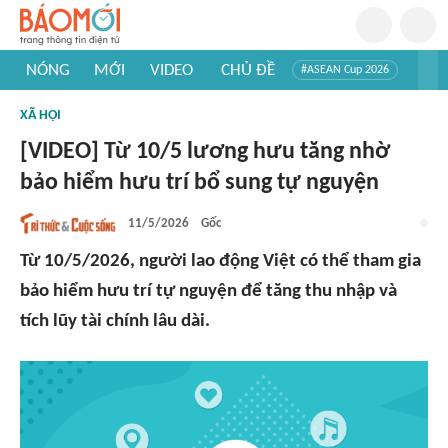
NÓNG
MỚI
VIDEO
CHỦ ĐỀ
#ASEAN Cup 2026
#Trí tuệ nhân tạo
#Mỹ - Iran
#Khám phá Việt Nam
XÃ HỘI
#Khám phá thế giới
[VIDEO] Từ 10/5 lương hưu tăng nhờ
bảo hiểm hưu trí bổ sung tự nguyện
11/5/2026
Gốc
Từ 10/5/2026, người lao động Việt có thể tham gia
bảo hiểm hưu trí tự nguyện để tăng thu nhập và
tích lũy tài chính lâu dài.