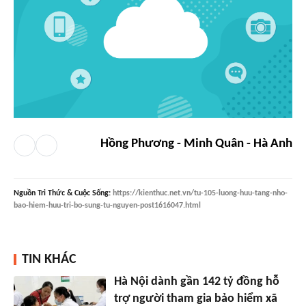
Hồng Phương - Minh Quân - Hà Anh
Nguồn
Tri Thức & Cuộc Sống
:
https://kienthuc.net.vn/tu-105-luong-huu-tang-nho-
bao-hiem-huu-tri-bo-sung-tu-nguyen-post1616047.html
TIN KHÁC
Hà Nội dành gần 142 tỷ đồng hỗ
trợ người tham gia bảo hiểm xã