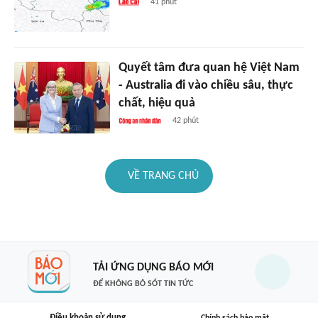
41 phút
Quyết tâm đưa quan hệ Việt Nam
- Australia đi vào chiều sâu, thực
chất, hiệu quả
42 phút
VỀ TRANG CHỦ
TẢI ỨNG DỤNG BÁO MỚI
ĐỂ KHÔNG BỎ SÓT TIN TỨC
Điều khoản sử dụng
Chính sách bảo mật