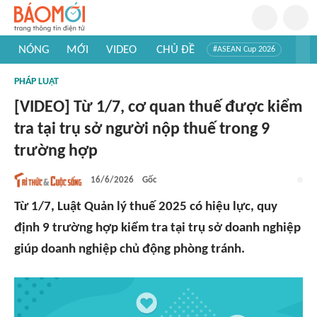
NÓNG
MỚI
VIDEO
CHỦ ĐỀ
#ASEAN Cup 2026
#Trí tuệ nhân tạo
#Mỹ - Iran
#Khám phá Việt Nam
PHÁP LUẬT
#Khám phá thế giới
[VIDEO] Từ 1/7, cơ quan thuế được kiểm
tra tại trụ sở người nộp thuế trong 9
trường hợp
16/6/2026
Gốc
Từ 1/7, Luật Quản lý thuế 2025 có hiệu lực, quy
định 9 trường hợp kiểm tra tại trụ sở doanh nghiệp
giúp doanh nghiệp chủ động phòng tránh.