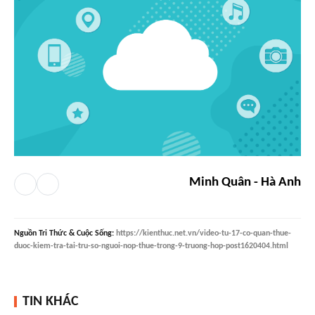
Minh Quân - Hà Anh
Nguồn
Tri Thức & Cuộc Sống
:
https://kienthuc.net.vn/video-tu-17-co-quan-thue-
duoc-kiem-tra-tai-tru-so-nguoi-nop-thue-trong-9-truong-hop-post1620404.html
TIN KHÁC