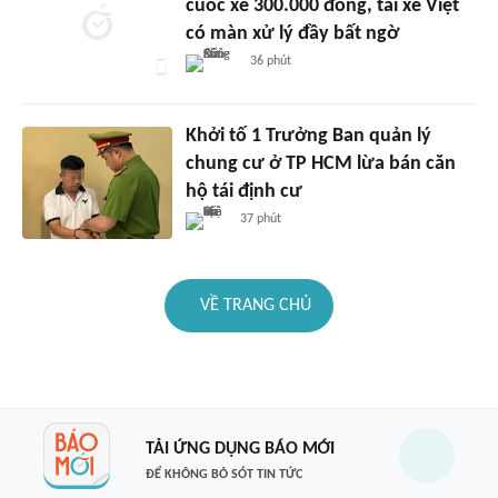
cuốc xe 300.000 đồng, tài xế Việt
có màn xử lý đầy bất ngờ
36 phút
Khởi tố 1 Trưởng Ban quản lý
chung cư ở TP HCM lừa bán căn
hộ tái định cư
37 phút
VỀ TRANG CHỦ
TẢI ỨNG DỤNG BÁO MỚI
ĐỂ KHÔNG BỎ SÓT TIN TỨC